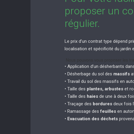
proposer un con
régulier.
Le prix d’un contrat type dépend pri
localisation et spécificité du jardi
Nous pouvons vous proposer les tra
• Application d’un désherbants dan
• Désherbage du sol des
massifs
af
• Travail du sol des massifs en au
• Taille des
plantes, arbustes
et ro
• Taille des
haies
de une à deux fois
• Traçage des
bordures
deux fois l
• Ramassage des
feuilles
en autom
•
Evacuation des déchets
provena