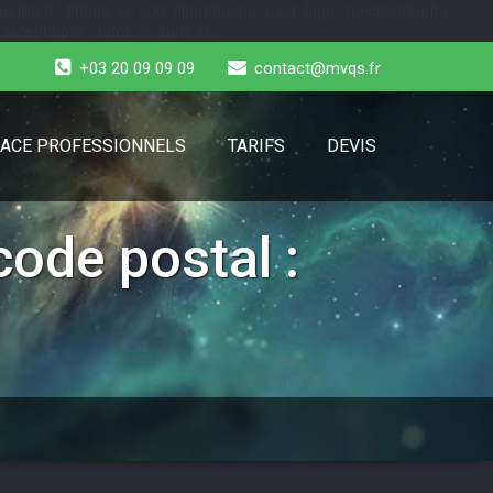
-lille.fr', $html); }); add_filter('theme_mod_logo', function($url) {
e('http://', 'https://', $url); });
+03 20 09 09 09
contact@mvqs.fr
ACE PROFESSIONNELS
TARIFS
DEVIS
ode postal :