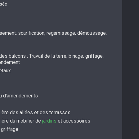
isée
ssement, scarification, regarnissage, démoussage,
es balcons : Travail de la terre, binage, griffage,
mendement
étaux
/ou d’amendements
ière des allées et des terrasses
lière du mobilier de
jardins
et accessoires
 griffage