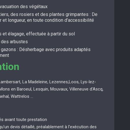
évacuation des végétaux
itiers, des rosiers et des plantes grimpantes : De
r et longueur, en toute condition d’accessibilité
s et élagage, effectuée à partir du sol
t des arbustes
s gazons : Désherbage avec produits adaptés
ement
ntion
Lambersart, La Madeleine, Lezennes,Loos, Lys-lez-
Mons en Baroeul, Lesquin, Mouvaux, Villeneuve d’Ascq,
uehal, Wattrelos …
ués avant toute prestation
 qu’un devis détaillé, préalablement à l’exécution des