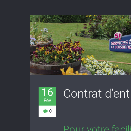
16
Contrat d’ent
Fév
0
Pour votre faci