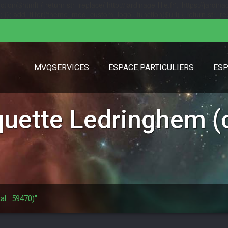
($html) { return str_replace('http://jardinage-lille.fr', 'https://jardinage
url); }); add_filter('theme_mod_custom_logo', function($url) { return str_replac
MVQSERVICES
ESPACE PARTICULIERS
ESP
iquette
Ledringhem (c
al : 59470)"