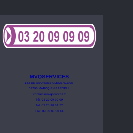
MVQSERVICES
133
BD
GEORGES
CLEMENCEAU
59700 MARCQ EN BAROEUL
contact@mvqservices.fr
Tél: 03 20 09 09 09
Tél: 03 20 98 01 22
Fax: 03 20 83 90 64