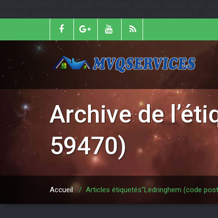
// Forcer HTTPS sur le logo du thème add_filter('get_custom_logo', function
return str_replace('http://jardinage-lille.fr', 'https://jardinage-lille.fr', $
Archive de l’ét
59470)
Accueil
/
Articles étiquetés"Ledringhem (code post