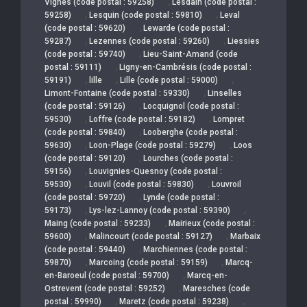
,
Vignes (code postal : 59258)
Lesdain (code postal :
,
,
59258)
Lesquin (code postal : 59810)
Leval
,
(code postal : 59620)
Lewarde (code postal :
,
,
59287)
Lezennes (code postal : 59260)
Liessies
,
(code postal : 59740)
Lieu-Saint-Amand (code
,
postal : 59111)
Ligny-en-Cambrésis (code postal :
,
,
,
59191)
lille
Lille (code postal : 59000)
,
Limont-Fontaine (code postal : 59330)
Linselles
,
(code postal : 59126)
Locquignol (code postal :
,
,
59530)
Loffre (code postal : 59182)
Lompret
,
(code postal : 59840)
Looberghe (code postal :
,
,
59630)
Loon-Plage (code postal : 59279)
Loos
,
(code postal : 59120)
Lourches (code postal :
,
59156)
Louvignies-Quesnoy (code postal :
,
,
59530)
Louvil (code postal : 59830)
Louvroil
,
(code postal : 59720)
Lynde (code postal :
,
,
59173)
Lys-lez-Lannoy (code postal : 59390)
,
Maing (code postal : 59233)
Mairieux (code postal :
,
,
59600)
Malincourt (code postal : 59127)
Marbaix
,
(code postal : 59440)
Marchiennes (code postal :
,
,
59870)
Marcoing (code postal : 59159)
Marcq-
,
en-Baroeul (code postal : 59700)
Marcq-en-
,
Ostrevent (code postal : 59252)
Maresches (code
,
,
postal : 59990)
Maretz (code postal : 59238)