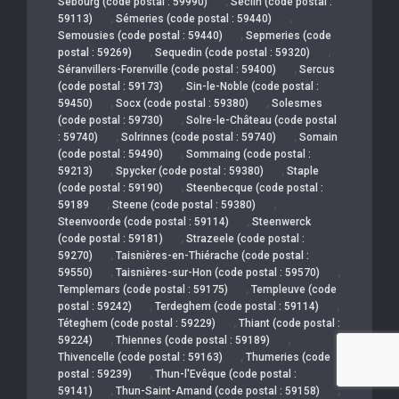
,
Sebourg (code postal : 59990)
Seclin (code postal :
,
,
59113)
Sémeries (code postal : 59440)
,
Semousies (code postal : 59440)
Sepmeries (code
,
,
postal : 59269)
Sequedin (code postal : 59320)
,
Séranvillers-Forenville (code postal : 59400)
Sercus
,
(code postal : 59173)
Sin-le-Noble (code postal :
,
,
59450)
Socx (code postal : 59380)
Solesmes
,
(code postal : 59730)
Solre-le-Château (code postal
,
,
: 59740)
Solrinnes (code postal : 59740)
Somain
,
(code postal : 59490)
Sommaing (code postal :
,
,
59213)
Spycker (code postal : 59380)
Staple
,
(code postal : 59190)
Steenbecque (code postal :
,
,
59189
Steene (code postal : 59380)
,
Steenvoorde (code postal : 59114)
Steenwerck
,
(code postal : 59181)
Strazeele (code postal :
,
59270)
Taisnières-en-Thiérache (code postal :
,
,
59550)
Taisnières-sur-Hon (code postal : 59570)
,
Templemars (code postal : 59175)
Templeuve (code
,
,
postal : 59242)
Terdeghem (code postal : 59114)
,
Téteghem (code postal : 59229)
Thiant (code postal :
,
,
59224)
Thiennes (code postal : 59189)
,
Thivencelle (code postal : 59163)
Thumeries (code
,
postal : 59239)
Thun-l'Evêque (code postal :
,
,
59141)
Thun-Saint-Amand (code postal : 59158)