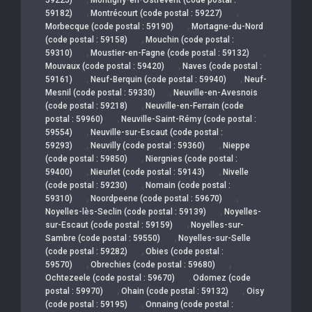
,
,
59182)
Montrécourt (code postal : 59227)
,
Morbecque (code postal : 59190)
Mortagne-du-Nord
,
(code postal : 59158)
Mouchin (code postal :
,
,
59310)
Moustier-en-Fagne (code postal : 59132)
,
Mouvaux (code postal : 59420)
Naves (code postal :
,
,
59161)
Neuf-Berquin (code postal : 59940)
Neuf-
,
Mesnil (code postal : 59330)
Neuville-en-Avesnois
,
(code postal : 59218)
Neuville-en-Ferrain (code
,
postal : 59960)
Neuville-Saint-Rémy (code postal :
,
59554)
Neuville-sur-Escaut (code postal :
,
,
59293)
Neuvilly (code postal : 59360)
Nieppe
,
(code postal : 59850)
Niergnies (code postal :
,
,
59400)
Nieurlet (code postal : 59143)
Nivelle
,
(code postal : 59230)
Nomain (code postal :
,
,
59310)
Noordpeene (code postal : 59670)
,
Noyelles-lès-Seclin (code postal : 59139)
Noyelles-
,
sur-Escaut (code postal : 59159)
Noyelles-sur-
,
Sambre (code postal : 59550)
Noyelles-sur-Selle
,
(code postal : 59282)
Obies (code postal :
,
,
59570)
Obrechies (code postal : 59680)
,
Ochtezeele (code postal : 59670)
Odomez (code
,
,
postal : 59970)
Ohain (code postal : 59132)
Oisy
,
(code postal : 59195)
Onnaing (code postal :