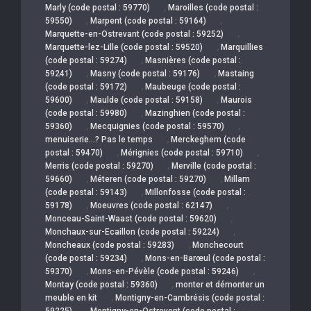
,
Marly (code postal : 59770)
Maroilles (code postal :
,
,
59550)
Marpent (code postal : 59164)
,
Marquette-en-Ostrevant (code postal : 59252)
,
Marquette-lez-Lille (code postal : 59520)
Marquillies
,
(code postal : 59274)
Masnières (code postal :
,
,
59241)
Masny (code postal : 59176)
Mastaing
,
(code postal : 59172)
Maubeuge (code postal :
,
,
59600)
Maulde (code postal : 59158)
Maurois
,
(code postal : 59980)
Mazinghien (code postal :
,
,
59360)
Mecquignies (code postal : 59570)
,
menuiserie…? Pas le temps
Merckeghem (code
,
,
postal : 59470)
Mérignies (code postal : 59710)
,
Merris (code postal : 59270)
Merville (code postal :
,
,
59660)
Méteren (code postal : 59270)
Millam
,
(code postal : 59143)
Millonfosse (code postal :
,
,
59178)
Moeuvres (code postal : 62147)
,
Monceau-Saint-Waast (code postal : 59620)
,
Monchaux-sur-Ecaillon (code postal : 59224)
,
Moncheaux (code postal : 59283)
Monchecourt
,
(code postal : 59234)
Mons-en-Barœul (code postal :
,
,
59370)
Mons-en-Pévèle (code postal : 59246)
,
Montay (code postal : 59360)
monter et démonter un
,
meuble en kit
Montigny-en-Cambrésis (code postal :
,
59225)
Montigny-en-Ostrevent (code postal :