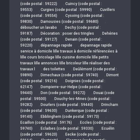
,
(code postal : 59222)
Cuincy (code postal :
,
,
59553)
Curgies (code postal : 59990)
Cuvillers
,
(code postal : 59554)
Cysoing (code postal :
,
,
59830)
Damousies (code postal : 59680)
,
déboucher un lavabo
Dechy (code postal :
,
,
59187)
Décoration : poser des tringles
Dehéries
,
(code postal : 59127)
Denain (code postal :
,
,
59220)
dépannage rapide
depannage rapide
service à domicile lille travaux à domicile référencées à
lille cours bricolage lille cuisine domicile lille petits
travaux lille annonces lille bricoleur lille réaliser des
,
,
travaux l
des toilettes
Deûlémont (code postal :
,
,
59890)
Dimechaux (code postal : 59740)
Dimont
,
(code postal : 59216)
Doignies (code postal :
,
62147)
Dompierre-sur-Helpe (code postal :
,
,
59440)
Don (code postal : 59272)
Douai (code
,
postal : 59500)
Douchy-les-Mines (code postal :
,
,
59282)
Dourlers (code postal : 59440)
Drincham
,
(code postal : 59630)
Dunkerque (code postal :
,
,
59140)
Ebblinghem (code postal : 59173)
,
Ecaillon (code postal : 59176)
Eccles (code postal :
,
,
59740)
Eclaibes (code postal : 59330)
Ecuélin
,
(code postal : 59620)
Eecke (code postal :
,
,