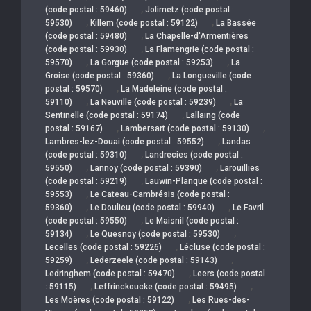
,
(code postal : 59460)
Jolimetz (code postal :
,
,
59530)
Killem (code postal : 59122)
La Bassée
,
(code postal : 59480)
La Chapelle-d'Armentières
,
(code postal : 59930)
La Flamengrie (code postal :
,
,
59570)
La Gorgue (code postal : 59253)
La
,
Groise (code postal : 59360)
La Longueville (code
,
postal : 59570)
La Madeleine (code postal :
,
,
59110)
La Neuville (code postal : 59239)
La
,
Sentinelle (code postal : 59174)
Lallaing (code
,
,
postal : 59167)
Lambersart (code postal : 59130)
,
Lambres-lez-Douai (code postal : 59552)
Landas
,
(code postal : 59310)
Landrecies (code postal :
,
,
59550)
Lannoy (code postal : 59390)
Larouillies
,
(code postal : 59219)
Lauwin-Planque (code postal :
,
59553)
Le Cateau-Cambrésis (code postal :
,
,
59360)
Le Doulieu (code postal : 59940)
Le Favril
,
(code postal : 59550)
Le Maisnil (code postal :
,
,
59134)
Le Quesnoy (code postal : 59530)
,
Lecelles (code postal : 59226)
Lécluse (code postal :
,
,
59259)
Lederzeele (code postal : 59143)
,
Ledringhem (code postal : 59470)
Leers (code postal
,
,
: 59115)
Leffrinckoucke (code postal : 59495)
,
Les Moëres (code postal : 59122)
Les Rues-des-