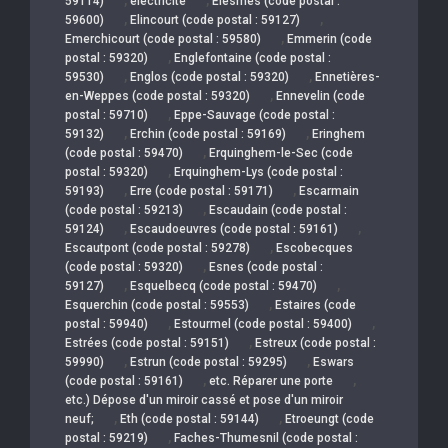
59114)
électricité
Elesmes (code postal :
,
,
59600)
Elincourt (code postal : 59127)
,
Emerchicourt (code postal : 59580)
Emmerin (code
,
postal : 59320)
Englefontaine (code postal :
,
,
59530)
Englos (code postal : 59320)
Ennetières-
,
en-Weppes (code postal : 59320)
Ennevelin (code
,
postal : 59710)
Eppe-Sauvage (code postal :
,
,
59132)
Erchin (code postal : 59169)
Eringhem
,
(code postal : 59470)
Erquinghem-le-Sec (code
,
postal : 59320)
Erquinghem-Lys (code postal :
,
,
59193)
Erre (code postal : 59171)
Escarmain
,
(code postal : 59213)
Escaudain (code postal :
,
,
59124)
Escaudoeuvres (code postal : 59161)
,
Escautpont (code postal : 59278)
Escobecques
,
(code postal : 59320)
Esnes (code postal :
,
,
59127)
Esquelbecq (code postal : 59470)
,
Esquerchin (code postal : 59553)
Estaires (code
,
,
postal : 59940)
Estourmel (code postal : 59400)
,
Estrées (code postal : 59151)
Estreux (code postal :
,
,
59990)
Estrun (code postal : 59295)
Eswars
,
,
(code postal : 59161)
etc. Réparer une porte
etc.) Dépose d'un miroir cassé et pose d'un miroir
,
,
neuf;
Eth (code postal : 59144)
Etroeungt (code
,
postal : 59219)
Faches-Thumesnil (code postal :