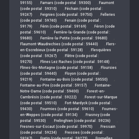
,
,
59155)
Famars (code postal : 59300)
Faumont
,
(code postal : 59310)
Féchain (code postal :
,
,
59247)
Feignies (code postal : 59750)
Felleries
,
(code postal : 59740)
Fenain (code postal :
,
,
59179)
Férin (code postal : 59169)
Féron (code
,
postal : 59610)
Ferrière-la-Grande (code postal :
,
,
59680)
Ferrière-la-Petite (code postal : 59680)
,
Flaumont-Waudrechies (code postal : 59440)
Flers-
,
en-Escrebieux (code postal : 59128)
Flesquières
,
(code postal : 59267)
Flêtre (code postal :
,
,
59270)
Flines Lez Raches (code postal : 59148)
,
Flines-lès-Mortagne (code postal : 59158)
Floursies
,
(code postal : 59440)
Floyon (code postal :
,
,
59219)
Fontaine-au-Bois (code postal : 59550)
,
Fontaine-au-Pire (code postal : 59157)
Fontaine-
,
Notre-Dame (code postal : 59400)
Forest-en-
,
Cambrésis (code postal : 59222)
Forest-sur-Marque
,
(code postal : 59510)
Fort-Mardyck (code postal :
,
,
59430)
Fourmies (code postal : 59610)
Fournes-
,
en-Weppes (code postal : 59134)
Frasnoy (code
,
,
postal : 59530)
Frelinghien (code postal : 59236)
,
Fresnes-sur-Escaut (code postal : 59970)
Fressain
,
(code postal : 59234)
Fressies (code postal :
,
,
59247)
Fretin (code postal : 59273)
Fromelles