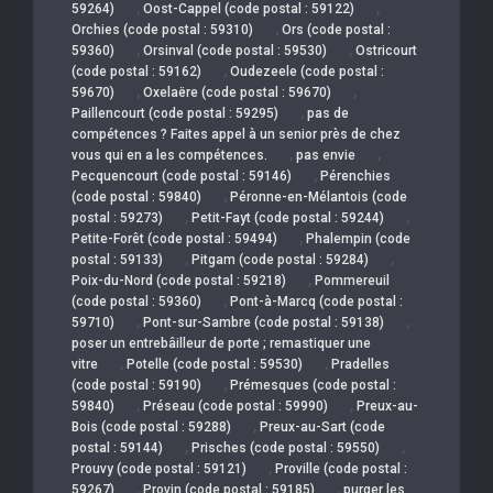
,
,
59264)
Oost-Cappel (code postal : 59122)
,
Orchies (code postal : 59310)
Ors (code postal :
,
,
59360)
Orsinval (code postal : 59530)
Ostricourt
,
(code postal : 59162)
Oudezeele (code postal :
,
,
59670)
Oxelaëre (code postal : 59670)
,
Paillencourt (code postal : 59295)
pas de
compétences ? Faites appel à un senior près de chez
,
,
vous qui en a les compétences.
pas envie
,
Pecquencourt (code postal : 59146)
Pérenchies
,
(code postal : 59840)
Péronne-en-Mélantois (code
,
,
postal : 59273)
Petit-Fayt (code postal : 59244)
,
Petite-Forêt (code postal : 59494)
Phalempin (code
,
,
postal : 59133)
Pitgam (code postal : 59284)
,
Poix-du-Nord (code postal : 59218)
Pommereuil
,
(code postal : 59360)
Pont-à-Marcq (code postal :
,
,
59710)
Pont-sur-Sambre (code postal : 59138)
poser un entrebâilleur de porte ; remastiquer une
,
,
vitre
Potelle (code postal : 59530)
Pradelles
,
(code postal : 59190)
Prémesques (code postal :
,
,
59840)
Préseau (code postal : 59990)
Preux-au-
,
Bois (code postal : 59288)
Preux-au-Sart (code
,
,
postal : 59144)
Prisches (code postal : 59550)
,
Prouvy (code postal : 59121)
Proville (code postal :
,
,
59267)
Provin (code postal : 59185)
purger les