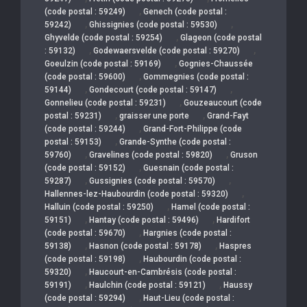
,
(code postal : 59249)
Genech (code postal :
,
,
59242)
Ghissignies (code postal : 59530)
,
Ghyvelde (code postal : 59254)
Glageon (code postal
,
,
: 59132)
Godewaersvelde (code postal : 59270)
,
Goeulzin (code postal : 59169)
Gognies-Chaussée
,
(code postal : 59600)
Gommegnies (code postal :
,
,
59144)
Gondecourt (code postal : 59147)
,
Gonnelieu (code postal : 59231)
Gouzeaucourt (code
,
,
postal : 59231)
graisser une porte
Grand-Fayt
,
(code postal : 59244)
Grand-Fort-Philippe (code
,
postal : 59153)
Grande-Synthe (code postal :
,
,
59760)
Gravelines (code postal : 59820)
Gruson
,
(code postal : 59152)
Guesnain (code postal :
,
,
59287)
Gussignies (code postal : 59570)
,
Hallennes-lez-Haubourdin (code postal : 59320)
,
Halluin (code postal : 59250)
Hamel (code postal :
,
,
59151)
Hantay (code postal : 59496)
Hardifort
,
(code postal : 59670)
Hargnies (code postal :
,
,
59138)
Hasnon (code postal : 59178)
Haspres
,
(code postal : 59198)
Haubourdin (code postal :
,
59320)
Haucourt-en-Cambrésis (code postal :
,
,
59191)
Haulchin (code postal : 59121)
Haussy
,
(code postal : 59294)
Haut-Lieu (code postal :