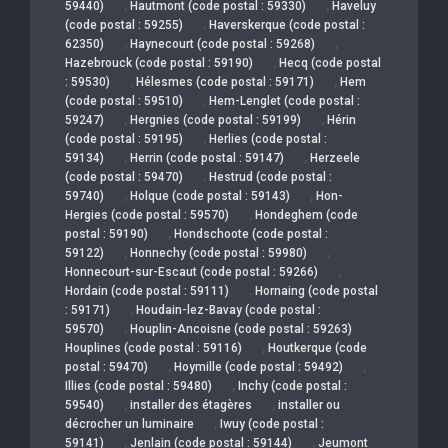
,
,
59440)
Hautmont (code postal : 59330)
Haveluy
,
(code postal : 59255)
Haverskerque (code postal :
,
,
62350)
Haynecourt (code postal : 59268)
,
Hazebrouck (code postal : 59190)
Hecq (code postal
,
,
: 59530)
Hélesmes (code postal : 59171)
Hem
,
(code postal : 59510)
Hem-Lenglet (code postal :
,
,
59247)
Hergnies (code postal : 59199)
Hérin
,
(code postal : 59195)
Herlies (code postal :
,
,
59134)
Herrin (code postal : 59147)
Herzeele
,
(code postal : 59470)
Hestrud (code postal :
,
,
59740)
Holque (code postal : 59143)
Hon-
,
Hergies (code postal : 59570)
Hondeghem (code
,
postal : 59190)
Hondschoote (code postal :
,
,
59122)
Honnechy (code postal : 59980)
,
Honnecourt-sur-Escaut (code postal : 59266)
,
Hordain (code postal : 59111)
Hornaing (code postal
,
: 59171)
Houdain-lez-Bavay (code postal :
,
59570)
Houplin-Ancoisne (code postal : 59263)
,
Houplines (code postal : 59116)
Houtkerque (code
,
,
postal : 59470)
Hoymille (code postal : 59492)
,
Illies (code postal : 59480)
Inchy (code postal :
,
,
59540)
installer des étagères
installer ou
,
décrocher un luminaire
Iwuy (code postal :
,
,
59141)
Jenlain (code postal : 59144)
Jeumont