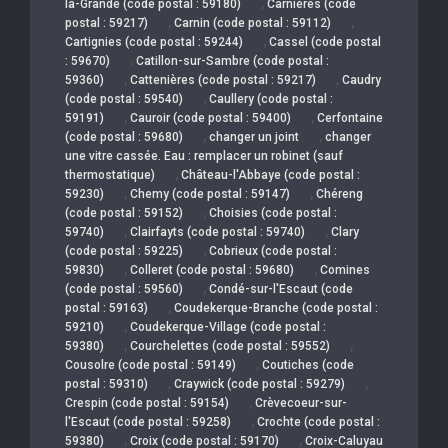
,
la-Grande (code postal : 59180)
Carnières (code
,
,
postal : 59217)
Carnin (code postal : 59112)
,
Cartignies (code postal : 59244)
Cassel (code postal
,
: 59670)
Catillon-sur-Sambre (code postal :
,
,
59360)
Cattenières (code postal : 59217)
Caudry
,
(code postal : 59540)
Caullery (code postal :
,
,
59191)
Cauroir (code postal : 59400)
Cerfontaine
,
,
(code postal : 59680)
changer un joint
changer
une vitre cassée. Eau : remplacer un robinet (sauf
,
thermostatique)
Château-l'Abbaye (code postal :
,
,
59230)
Chemy (code postal : 59147)
Chéreng
,
(code postal : 59152)
Choisies (code postal :
,
,
59740)
Clairfayts (code postal : 59740)
Clary
,
(code postal : 59225)
Cobrieux (code postal :
,
,
59830)
Colleret (code postal : 59680)
Comines
,
(code postal : 59560)
Condé-sur-l'Escaut (code
,
postal : 59163)
Coudekerque-Branche (code postal :
,
59210)
Coudekerque-Village (code postal :
,
,
59380)
Courchelettes (code postal : 59552)
,
Cousolre (code postal : 59149)
Coutiches (code
,
,
postal : 59310)
Craywick (code postal : 59279)
,
Crespin (code postal : 59154)
Crèvecoeur-sur-
,
l'Escaut (code postal : 59258)
Crochte (code postal :
,
,
59380)
Croix (code postal : 59170)
Croix-Caluyau