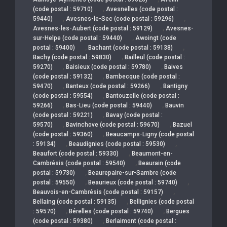
,
(code postal : 59710)
Avesnelles (code postal :
,
,
59440)
Avesnes-le-Sec (code postal : 59296)
,
Avesnes-les-Aubert (code postal : 59129)
Avesnes-
,
sur-Helpe (code postal : 59440)
Awoingt (code
,
,
postal : 59400)
Bachant (code postal : 59138)
,
Bachy (code postal : 59830)
Bailleul (code postal :
,
,
59270)
Baisieux (code postal : 59780)
Baives
,
(code postal : 59132)
Bambecque (code postal :
,
,
59470)
Banteux (code postal : 59266)
Bantigny
,
(code postal : 59554)
Bantouzelle (code postal :
,
,
59266)
Bas-Lieu (code postal : 59440)
Bauvin
,
(code postal : 59221)
Bavay (code postal :
,
,
59570)
Bavinchove (code postal : 59670)
Bazuel
,
(code postal : 59360)
Beaucamps-Ligny (code postal
,
,
: 59134)
Beaudignies (code postal : 59530)
,
Beaufort (code postal : 59330)
Beaumont-en-
,
Cambrésis (code postal : 59540)
Beaurain (code
,
postal : 59730)
Beaurepaire-sur-Sambre (code
,
,
postal : 59550)
Beaurieux (code postal : 59740)
,
Beauvois-en-Cambrésis (code postal : 59157)
,
Bellaing (code postal : 59135)
Bellignies (code postal
,
,
: 59570)
Bérelles (code postal : 59740)
Bergues
,
(code postal : 59380)
Berlaimont (code postal :