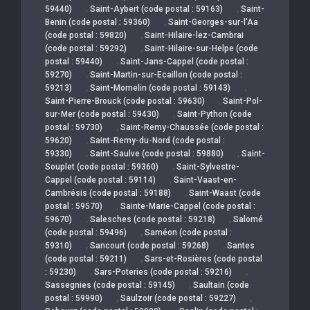
,
,
59440)
Saint-Aybert (code postal : 59163)
Saint-
,
Benin (code postal : 59360)
Saint-Georges-sur-l'Aa
,
(code postal : 59820)
Saint-Hilaire-lez-Cambrai
,
(code postal : 59292)
Saint-Hilaire-sur-Helpe (code
,
postal : 59440)
Saint-Jans-Cappel (code postal :
,
59270)
Saint-Martin-sur-Ecaillon (code postal :
,
,
59213)
Saint-Momelin (code postal : 59143)
,
Saint-Pierre-Brouck (code postal : 59630)
Saint-Pol-
,
sur-Mer (code postal : 59430)
Saint-Python (code
,
postal : 59730)
Saint-Remy-Chaussée (code postal :
,
59620)
Saint-Remy-du-Nord (code postal :
,
,
59330)
Saint-Saulve (code postal : 59880)
Saint-
,
Souplet (code postal : 59360)
Saint-Sylvestre-
,
Cappel (code postal : 59114)
Saint-Vaast-en-
,
Cambrésis (code postal : 59188)
Saint-Waast (code
,
postal : 59570)
Sainte-Marie-Cappel (code postal :
,
,
59670)
Salesches (code postal : 59218)
Salomé
,
(code postal : 59496)
Saméon (code postal :
,
,
59310)
Sancourt (code postal : 59268)
Santes
,
(code postal : 59211)
Sars-et-Rosières (code postal
,
,
: 59230)
Sars-Poteries (code postal : 59216)
,
Sassegnies (code postal : 59145)
Saultain (code
,
,
postal : 59990)
Saulzoir (code postal : 59227)