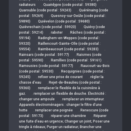
,
,
radiateurs
Quaëdypre (code postal : 59380)
,
Quarouble (code postal : 59243)
Quérénaing (code
,
postal : 59269)
Quesnoy-sur-Deûle (code postal :
,
,
59890)
Quiévelon (code postal : 59680)
,
Quiévrechain (code postal : 59920)
Quiévy (code
,
,
postal : 59214)
raboter
Râches (code postal :
,
59194)
Radinghem-en-Weppes (code postal :
,
59320)
Raillencourt-Sainte-Olle (code postal :
,
,
59554)
Raimbeaucourt (code postal : 59283)
,
Rainsars (code postal : 59177)
Raismes (code
,
,
postal : 59590)
Ramillies (code postal : 59161)
,
Ramousies (code postal : 59177)
Raucourt-au-Bois
,
(code postal : 59530)
Recquignies (code postal :
,
,
59245)
refixer une prise de courant
régler la
,
chasse d’eau
Rejet-de-Beaulieu (code postal :
,
59360)
remplacer le flexible de la cuisinière à
,
gaz.
remplacer un flexible de douche. Électricité :
,
changer une ampoule
remplacer un interrupteur.
Appareils électroménagers : changer le filtre d’une
,
,
hotte
remplacer une poignée
Renescure (code
,
,
postal : 59173)
réparer une charnière
Réparer
une fuite d'eau en urgence; Changer un joint; Poser une
tringle à rideaux; Purger un radiateur; Brancher une