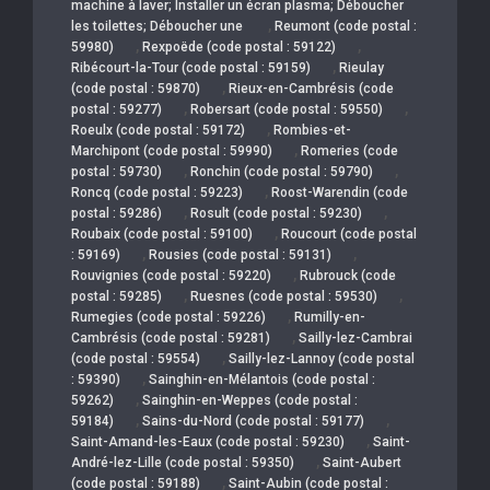
machine à laver; Installer un écran plasma; Déboucher
,
les toilettes; Déboucher une
Reumont (code postal :
,
,
59980)
Rexpoëde (code postal : 59122)
,
Ribécourt-la-Tour (code postal : 59159)
Rieulay
,
(code postal : 59870)
Rieux-en-Cambrésis (code
,
,
postal : 59277)
Robersart (code postal : 59550)
,
Roeulx (code postal : 59172)
Rombies-et-
,
Marchipont (code postal : 59990)
Romeries (code
,
,
postal : 59730)
Ronchin (code postal : 59790)
,
Roncq (code postal : 59223)
Roost-Warendin (code
,
,
postal : 59286)
Rosult (code postal : 59230)
,
Roubaix (code postal : 59100)
Roucourt (code postal
,
,
: 59169)
Rousies (code postal : 59131)
,
Rouvignies (code postal : 59220)
Rubrouck (code
,
,
postal : 59285)
Ruesnes (code postal : 59530)
,
Rumegies (code postal : 59226)
Rumilly-en-
,
Cambrésis (code postal : 59281)
Sailly-lez-Cambrai
,
(code postal : 59554)
Sailly-lez-Lannoy (code postal
,
: 59390)
Sainghin-en-Mélantois (code postal :
,
59262)
Sainghin-en-Weppes (code postal :
,
,
59184)
Sains-du-Nord (code postal : 59177)
,
Saint-Amand-les-Eaux (code postal : 59230)
Saint-
,
André-lez-Lille (code postal : 59350)
Saint-Aubert
,
(code postal : 59188)
Saint-Aubin (code postal :