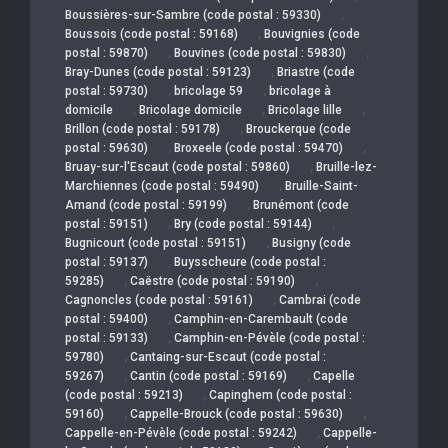
,
Boussières-sur-Sambre (code postal : 59330)
,
Boussois (code postal : 59168)
Bouvignies (code
,
,
postal : 59870)
Bouvines (code postal : 59830)
,
Bray-Dunes (code postal : 59123)
Briastre (code
,
,
postal : 59730)
bricolage 59
bricolage à
,
,
,
domicile
Bricolage domicile
Bricolage lille
,
Brillon (code postal : 59178)
Brouckerque (code
,
,
postal : 59630)
Broxeele (code postal : 59470)
,
Bruay-sur-l'Escaut (code postal : 59860)
Bruille-lez-
,
Marchiennes (code postal : 59490)
Bruille-Saint-
,
Amand (code postal : 59199)
Brunémont (code
,
,
postal : 59151)
Bry (code postal : 59144)
,
Bugnicourt (code postal : 59151)
Busigny (code
,
postal : 59137)
Buysscheure (code postal :
,
,
59285)
Caëstre (code postal : 59190)
,
Cagnoncles (code postal : 59161)
Cambrai (code
,
postal : 59400)
Camphin-en-Carembault (code
,
postal : 59133)
Camphin-en-Pévèle (code postal :
,
59780)
Cantaing-sur-Escaut (code postal :
,
,
59267)
Cantin (code postal : 59169)
Capelle
,
(code postal : 59213)
Capinghem (code postal :
,
,
59160)
Cappelle-Brouck (code postal : 59630)
,
Cappelle-en-Pévèle (code postal : 59242)
Cappelle-