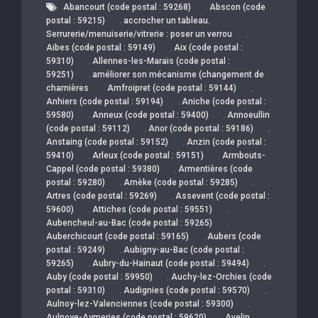
,
Abancourt (code postal : 59268)
Abscon (code
,
postal : 59215)
accrocher un tableau.
,
Serrurerie/menuiserie/vitrerie : poser un verrou
,
Aibes (code postal : 59149)
Aix (code postal :
,
59310)
Allennes-les-Marais (code postal :
,
59251)
améliorer son mécanisme (changement de
,
,
charnières
Amfroipret (code postal : 59144)
,
Anhiers (code postal : 59194)
Aniche (code postal :
,
,
59580)
Anneux (code postal : 59400)
Annoeullin
,
,
(code postal : 59112)
Anor (code postal : 59186)
,
Anstaing (code postal : 59152)
Anzin (code postal :
,
,
59410)
Arleux (code postal : 59151)
Armbouts-
,
Cappel (code postal : 59380)
Armentières (code
,
,
postal : 59280)
Arnèke (code postal : 59285)
,
Artres (code postal : 59269)
Assevent (code postal :
,
,
59600)
Attiches (code postal : 59551)
,
Aubencheul-au-Bac (code postal : 59265)
,
Auberchicourt (code postal : 59165)
Aubers (code
,
postal : 59249)
Aubigny-au-Bac (code postal :
,
,
59265)
Aubry-du-Hainaut (code postal : 59494)
,
Auby (code postal : 59950)
Auchy-lez-Orchies (code
,
,
postal : 59310)
Audignies (code postal : 59570)
,
Aulnoy-lez-Valenciennes (code postal : 59300)
,
Aulnoye-Aymeries (code postal : 59620)
Avelin