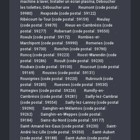
machine à laver; Installer un écran plasma; Déboucher
,
les toilettes; Déboucher une
Reumont (code postal :
,
,
59980)
Rexpoëde (code postal : 59122)
,
Ribécourt-la-Tour (code postal : 59159)
Rieulay
,
(code postal : 59870)
Rieux-en-Cambrésis (code
,
,
postal : 59277)
Robersart (code postal : 59550)
,
Roeulx (code postal : 59172)
Rombies-et-
,
Marchipont (code postal : 59990)
Romeries (code
,
,
postal : 59730)
Ronchin (code postal : 59790)
,
Roncq (code postal : 59223)
Roost-Warendin (code
,
,
postal : 59286)
Rosult (code postal : 59230)
,
Roubaix (code postal : 59100)
Roucourt (code postal
,
,
: 59169)
Rousies (code postal : 59131)
,
Rouvignies (code postal : 59220)
Rubrouck (code
,
,
postal : 59285)
Ruesnes (code postal : 59530)
,
Rumegies (code postal : 59226)
Rumilly-en-
,
Cambrésis (code postal : 59281)
Sailly-lez-Cambrai
,
(code postal : 59554)
Sailly-lez-Lannoy (code postal
,
: 59390)
Sainghin-en-Mélantois (code postal :
,
59262)
Sainghin-en-Weppes (code postal :
,
,
59184)
Sains-du-Nord (code postal : 59177)
,
Saint-Amand-les-Eaux (code postal : 59230)
Saint-
,
André-lez-Lille (code postal : 59350)
Saint-Aubert
,
(code postal : 59188)
Saint-Aubin (code postal :