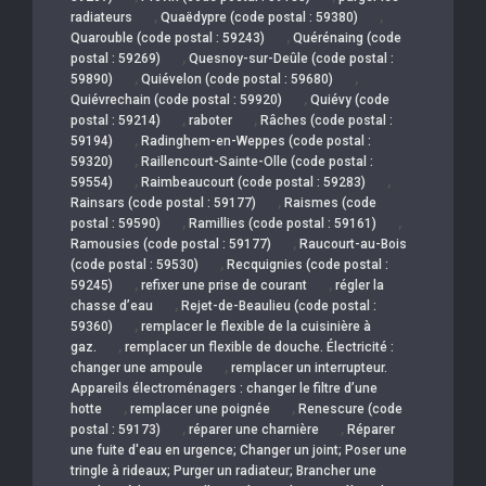
,
,
radiateurs
Quaëdypre (code postal : 59380)
,
Quarouble (code postal : 59243)
Quérénaing (code
,
postal : 59269)
Quesnoy-sur-Deûle (code postal :
,
,
59890)
Quiévelon (code postal : 59680)
,
Quiévrechain (code postal : 59920)
Quiévy (code
,
,
postal : 59214)
raboter
Râches (code postal :
,
59194)
Radinghem-en-Weppes (code postal :
,
59320)
Raillencourt-Sainte-Olle (code postal :
,
,
59554)
Raimbeaucourt (code postal : 59283)
,
Rainsars (code postal : 59177)
Raismes (code
,
,
postal : 59590)
Ramillies (code postal : 59161)
,
Ramousies (code postal : 59177)
Raucourt-au-Bois
,
(code postal : 59530)
Recquignies (code postal :
,
,
59245)
refixer une prise de courant
régler la
,
chasse d’eau
Rejet-de-Beaulieu (code postal :
,
59360)
remplacer le flexible de la cuisinière à
,
gaz.
remplacer un flexible de douche. Électricité :
,
changer une ampoule
remplacer un interrupteur.
Appareils électroménagers : changer le filtre d’une
,
,
hotte
remplacer une poignée
Renescure (code
,
,
postal : 59173)
réparer une charnière
Réparer
une fuite d'eau en urgence; Changer un joint; Poser une
tringle à rideaux; Purger un radiateur; Brancher une