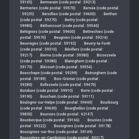
,
,
59145)
Bermerain (code postal : 59213)
,
Bermeries (code postal : 59570)
Bersée (code postal
,
,
: 59235)
Bersillies (code postal : 59600)
Berthen
,
(code postal : 59270)
Bertry (code postal :
,
,
59980)
Béthencourt (code postal : 59540)
,
Bettignies (code postal : 59600)
Bettrechies (code
,
,
postal : 59570)
Beugnies (code postal : 59216)
,
Beuvrages (code postal : 59192)
Beuvry-la-Forêt
,
(code postal : 59310)
Bévillers (code postal :
,
,
59217)
Bierne (code postal : 59380)
Bissezeele
,
(code postal : 59380)
Blaringhem (code postal :
,
,
59173)
Blécourt (code postal : 59554)
,
Boeschepe (code postal : 59299)
Boëseghem (code
,
postal : 59189)
Bois-Grenier (code postal :
,
,
59280)
Bollezeele (code postal : 59470)
,
Bondues (code postal : 59910)
Borre (code postal :
,
,
59190)
Bouchain (code postal : 59111)
,
Boulogne-sur-Helpe (code postal : 59440)
Bourbourg
,
(code postal : 59630)
Bourghelles (code postal :
,
,
59830)
Boursies (code postal : 62147)
,
Bousbecque (code postal : 59166)
Bousies (code
,
,
postal : 59222)
Bousignies (code postal : 59178)
,
Bousignies-sur-Roc (code postal : 59149)
,
Boussières-en-Cambrésis (code postal : 59217)