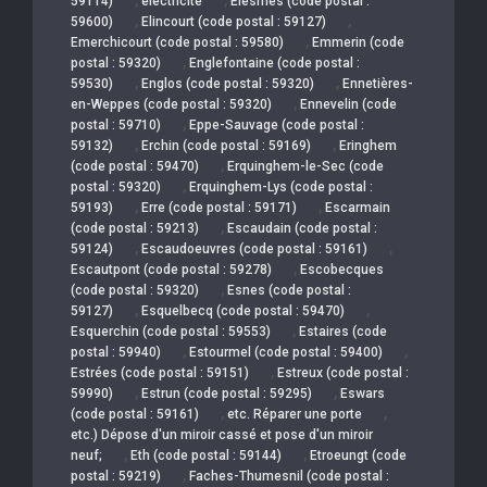
59114)
électricité
Elesmes (code postal :
,
,
59600)
Elincourt (code postal : 59127)
,
Emerchicourt (code postal : 59580)
Emmerin (code
,
postal : 59320)
Englefontaine (code postal :
,
,
59530)
Englos (code postal : 59320)
Ennetières-
,
en-Weppes (code postal : 59320)
Ennevelin (code
,
postal : 59710)
Eppe-Sauvage (code postal :
,
,
59132)
Erchin (code postal : 59169)
Eringhem
,
(code postal : 59470)
Erquinghem-le-Sec (code
,
postal : 59320)
Erquinghem-Lys (code postal :
,
,
59193)
Erre (code postal : 59171)
Escarmain
,
(code postal : 59213)
Escaudain (code postal :
,
,
59124)
Escaudoeuvres (code postal : 59161)
,
Escautpont (code postal : 59278)
Escobecques
,
(code postal : 59320)
Esnes (code postal :
,
,
59127)
Esquelbecq (code postal : 59470)
,
Esquerchin (code postal : 59553)
Estaires (code
,
,
postal : 59940)
Estourmel (code postal : 59400)
,
Estrées (code postal : 59151)
Estreux (code postal :
,
,
59990)
Estrun (code postal : 59295)
Eswars
,
,
(code postal : 59161)
etc. Réparer une porte
etc.) Dépose d'un miroir cassé et pose d'un miroir
,
,
neuf;
Eth (code postal : 59144)
Etroeungt (code
,
postal : 59219)
Faches-Thumesnil (code postal :