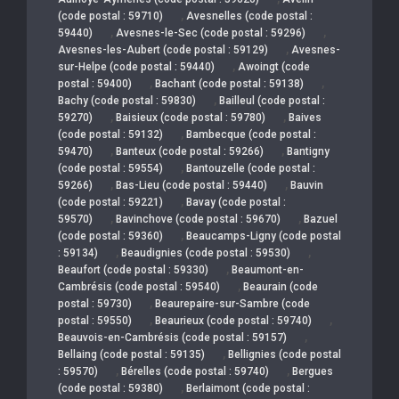
,
(code postal : 59710)
Avesnelles (code postal :
,
,
59440)
Avesnes-le-Sec (code postal : 59296)
,
Avesnes-les-Aubert (code postal : 59129)
Avesnes-
,
sur-Helpe (code postal : 59440)
Awoingt (code
,
,
postal : 59400)
Bachant (code postal : 59138)
,
Bachy (code postal : 59830)
Bailleul (code postal :
,
,
59270)
Baisieux (code postal : 59780)
Baives
,
(code postal : 59132)
Bambecque (code postal :
,
,
59470)
Banteux (code postal : 59266)
Bantigny
,
(code postal : 59554)
Bantouzelle (code postal :
,
,
59266)
Bas-Lieu (code postal : 59440)
Bauvin
,
(code postal : 59221)
Bavay (code postal :
,
,
59570)
Bavinchove (code postal : 59670)
Bazuel
,
(code postal : 59360)
Beaucamps-Ligny (code postal
,
,
: 59134)
Beaudignies (code postal : 59530)
,
Beaufort (code postal : 59330)
Beaumont-en-
,
Cambrésis (code postal : 59540)
Beaurain (code
,
postal : 59730)
Beaurepaire-sur-Sambre (code
,
,
postal : 59550)
Beaurieux (code postal : 59740)
,
Beauvois-en-Cambrésis (code postal : 59157)
,
Bellaing (code postal : 59135)
Bellignies (code postal
,
,
: 59570)
Bérelles (code postal : 59740)
Bergues
,
(code postal : 59380)
Berlaimont (code postal :