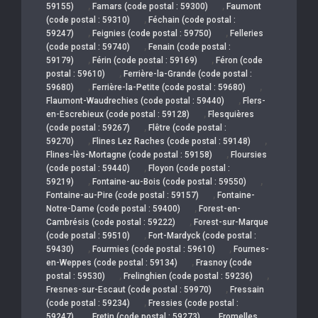
,
,
59155)
Famars (code postal : 59300)
Faumont
,
(code postal : 59310)
Féchain (code postal :
,
,
59247)
Feignies (code postal : 59750)
Felleries
,
(code postal : 59740)
Fenain (code postal :
,
,
59179)
Férin (code postal : 59169)
Féron (code
,
postal : 59610)
Ferrière-la-Grande (code postal :
,
,
59680)
Ferrière-la-Petite (code postal : 59680)
,
Flaumont-Waudrechies (code postal : 59440)
Flers-
,
en-Escrebieux (code postal : 59128)
Flesquières
,
(code postal : 59267)
Flêtre (code postal :
,
,
59270)
Flines Lez Raches (code postal : 59148)
,
Flines-lès-Mortagne (code postal : 59158)
Floursies
,
(code postal : 59440)
Floyon (code postal :
,
,
59219)
Fontaine-au-Bois (code postal : 59550)
,
Fontaine-au-Pire (code postal : 59157)
Fontaine-
,
Notre-Dame (code postal : 59400)
Forest-en-
,
Cambrésis (code postal : 59222)
Forest-sur-Marque
,
(code postal : 59510)
Fort-Mardyck (code postal :
,
,
59430)
Fourmies (code postal : 59610)
Fournes-
,
en-Weppes (code postal : 59134)
Frasnoy (code
,
,
postal : 59530)
Frelinghien (code postal : 59236)
,
Fresnes-sur-Escaut (code postal : 59970)
Fressain
,
(code postal : 59234)
Fressies (code postal :
,
,
59247)
Fretin (code postal : 59273)
Fromelles