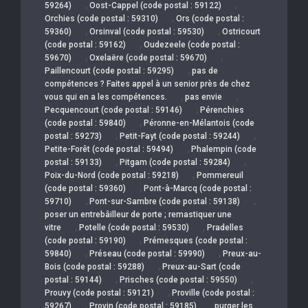
,
,
59264)
Oost-Cappel (code postal : 59122)
,
Orchies (code postal : 59310)
Ors (code postal :
,
,
59360)
Orsinval (code postal : 59530)
Ostricourt
,
(code postal : 59162)
Oudezeele (code postal :
,
,
59670)
Oxelaëre (code postal : 59670)
,
Paillencourt (code postal : 59295)
pas de
compétences ? Faites appel à un senior près de chez
,
,
vous qui en a les compétences.
pas envie
,
Pecquencourt (code postal : 59146)
Pérenchies
,
(code postal : 59840)
Péronne-en-Mélantois (code
,
,
postal : 59273)
Petit-Fayt (code postal : 59244)
,
Petite-Forêt (code postal : 59494)
Phalempin (code
,
,
postal : 59133)
Pitgam (code postal : 59284)
,
Poix-du-Nord (code postal : 59218)
Pommereuil
,
(code postal : 59360)
Pont-à-Marcq (code postal :
,
,
59710)
Pont-sur-Sambre (code postal : 59138)
poser un entrebâilleur de porte ; remastiquer une
,
,
vitre
Potelle (code postal : 59530)
Pradelles
,
(code postal : 59190)
Prémesques (code postal :
,
,
59840)
Préseau (code postal : 59990)
Preux-au-
,
Bois (code postal : 59288)
Preux-au-Sart (code
,
,
postal : 59144)
Prisches (code postal : 59550)
,
Prouvy (code postal : 59121)
Proville (code postal :
,
,
59267)
Provin (code postal : 59185)
purger les