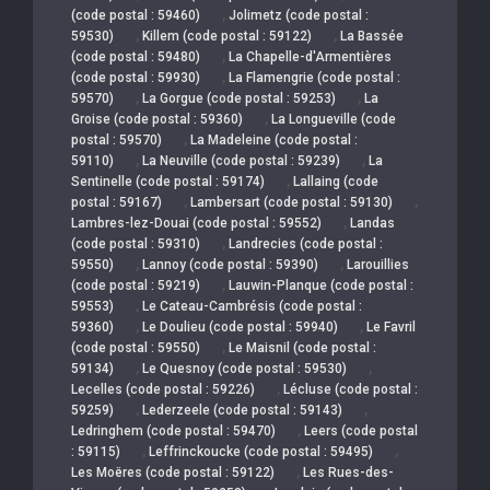
,
(code postal : 59460)
Jolimetz (code postal :
,
,
59530)
Killem (code postal : 59122)
La Bassée
,
(code postal : 59480)
La Chapelle-d'Armentières
,
(code postal : 59930)
La Flamengrie (code postal :
,
,
59570)
La Gorgue (code postal : 59253)
La
,
Groise (code postal : 59360)
La Longueville (code
,
postal : 59570)
La Madeleine (code postal :
,
,
59110)
La Neuville (code postal : 59239)
La
,
Sentinelle (code postal : 59174)
Lallaing (code
,
,
postal : 59167)
Lambersart (code postal : 59130)
,
Lambres-lez-Douai (code postal : 59552)
Landas
,
(code postal : 59310)
Landrecies (code postal :
,
,
59550)
Lannoy (code postal : 59390)
Larouillies
,
(code postal : 59219)
Lauwin-Planque (code postal :
,
59553)
Le Cateau-Cambrésis (code postal :
,
,
59360)
Le Doulieu (code postal : 59940)
Le Favril
,
(code postal : 59550)
Le Maisnil (code postal :
,
,
59134)
Le Quesnoy (code postal : 59530)
,
Lecelles (code postal : 59226)
Lécluse (code postal :
,
,
59259)
Lederzeele (code postal : 59143)
,
Ledringhem (code postal : 59470)
Leers (code postal
,
,
: 59115)
Leffrinckoucke (code postal : 59495)
,
Les Moëres (code postal : 59122)
Les Rues-des-