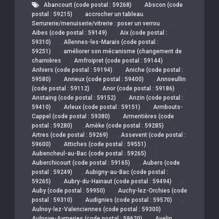
,
Abancourt (code postal : 59268)
Abscon (code
,
postal : 59215)
accrocher un tableau.
,
Serrurerie/menuiserie/vitrerie : poser un verrou
,
Aibes (code postal : 59149)
Aix (code postal :
,
59310)
Allennes-les-Marais (code postal :
,
59251)
améliorer son mécanisme (changement de
,
,
charnières
Amfroipret (code postal : 59144)
,
Anhiers (code postal : 59194)
Aniche (code postal :
,
,
59580)
Anneux (code postal : 59400)
Annoeullin
,
,
(code postal : 59112)
Anor (code postal : 59186)
,
Anstaing (code postal : 59152)
Anzin (code postal :
,
,
59410)
Arleux (code postal : 59151)
Armbouts-
,
Cappel (code postal : 59380)
Armentières (code
,
,
postal : 59280)
Arnèke (code postal : 59285)
,
Artres (code postal : 59269)
Assevent (code postal :
,
,
59600)
Attiches (code postal : 59551)
,
Aubencheul-au-Bac (code postal : 59265)
,
Auberchicourt (code postal : 59165)
Aubers (code
,
postal : 59249)
Aubigny-au-Bac (code postal :
,
,
59265)
Aubry-du-Hainaut (code postal : 59494)
,
Auby (code postal : 59950)
Auchy-lez-Orchies (code
,
,
postal : 59310)
Audignies (code postal : 59570)
,
Aulnoy-lez-Valenciennes (code postal : 59300)
,
Aulnoye-Aymeries (code postal : 59620)
Avelin