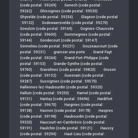
,
(code postal : 59249)
Genech (code postal :
,
,
59242)
Ghissignies (code postal : 59530)
,
Ghyvelde (code postal : 59254)
Glageon (code postal
,
,
: 59132)
Godewaersvelde (code postal : 59270)
,
Goeulzin (code postal : 59169)
Gognies-Chaussée
,
(code postal : 59600)
Gommegnies (code postal :
,
,
59144)
Gondecourt (code postal : 59147)
,
Gonnelieu (code postal : 59231)
Gouzeaucourt (code
,
,
postal : 59231)
graisser une porte
Grand-Fayt
,
(code postal : 59244)
Grand-Fort-Philippe (code
,
postal : 59153)
Grande-Synthe (code postal :
,
,
59760)
Gravelines (code postal : 59820)
Gruson
,
(code postal : 59152)
Guesnain (code postal :
,
,
59287)
Gussignies (code postal : 59570)
,
Hallennes-lez-Haubourdin (code postal : 59320)
,
Halluin (code postal : 59250)
Hamel (code postal :
,
,
59151)
Hantay (code postal : 59496)
Hardifort
,
(code postal : 59670)
Hargnies (code postal :
,
,
59138)
Hasnon (code postal : 59178)
Haspres
,
(code postal : 59198)
Haubourdin (code postal :
,
59320)
Haucourt-en-Cambrésis (code postal :
,
,
59191)
Haulchin (code postal : 59121)
Haussy
,
(code postal : 59294)
Haut-Lieu (code postal :