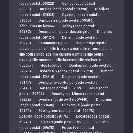
,
(code postal : 59222)
Cuincy (code postal :
,
,
59553)
Curgies (code postal : 59990)
Cuvillers
,
(code postal : 59554)
Cysoing (code postal :
,
,
59830)
Damousies (code postal : 59680)
,
déboucher un lavabo
Dechy (code postal :
,
,
59187)
Décoration : poser des tringles
Dehéries
,
(code postal : 59127)
Denain (code postal :
,
,
59220)
dépannage rapide
depannage rapide
service à domicile lille travaux à domicile référencées à
lille cours bricolage lille cuisine domicile lille petits
travaux lille annonces lille bricoleur lille réaliser des
,
,
travaux l
des toilettes
Deûlémont (code postal :
,
,
59890)
Dimechaux (code postal : 59740)
Dimont
,
(code postal : 59216)
Doignies (code postal :
,
62147)
Dompierre-sur-Helpe (code postal :
,
,
59440)
Don (code postal : 59272)
Douai (code
,
postal : 59500)
Douchy-les-Mines (code postal :
,
,
59282)
Dourlers (code postal : 59440)
Drincham
,
(code postal : 59630)
Dunkerque (code postal :
,
,
59140)
Ebblinghem (code postal : 59173)
,
Ecaillon (code postal : 59176)
Eccles (code postal :
,
,
59740)
Eclaibes (code postal : 59330)
Ecuélin
,
(code postal : 59620)
Eecke (code postal :
,
,