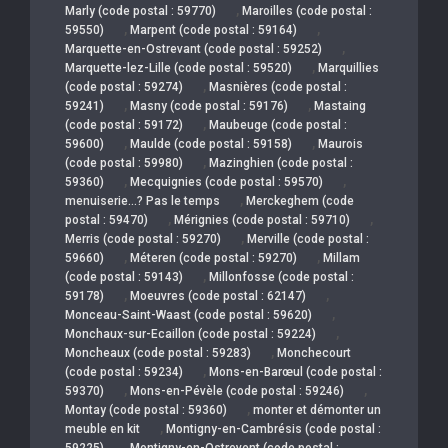
,
Marly (code postal : 59770)
Maroilles (code postal :
,
,
59550)
Marpent (code postal : 59164)
,
Marquette-en-Ostrevant (code postal : 59252)
,
Marquette-lez-Lille (code postal : 59520)
Marquillies
,
(code postal : 59274)
Masnières (code postal :
,
,
59241)
Masny (code postal : 59176)
Mastaing
,
(code postal : 59172)
Maubeuge (code postal :
,
,
59600)
Maulde (code postal : 59158)
Maurois
,
(code postal : 59980)
Mazinghien (code postal :
,
,
59360)
Mecquignies (code postal : 59570)
,
menuiserie…? Pas le temps
Merckeghem (code
,
,
postal : 59470)
Mérignies (code postal : 59710)
,
Merris (code postal : 59270)
Merville (code postal :
,
,
59660)
Méteren (code postal : 59270)
Millam
,
(code postal : 59143)
Millonfosse (code postal :
,
,
59178)
Moeuvres (code postal : 62147)
,
Monceau-Saint-Waast (code postal : 59620)
,
Monchaux-sur-Ecaillon (code postal : 59224)
,
Moncheaux (code postal : 59283)
Monchecourt
,
(code postal : 59234)
Mons-en-Barœul (code postal :
,
,
59370)
Mons-en-Pévèle (code postal : 59246)
,
Montay (code postal : 59360)
monter et démonter un
,
meuble en kit
Montigny-en-Cambrésis (code postal :
,
59225)
Montigny-en-Ostrevent (code postal :