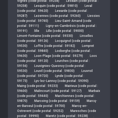
,
Vignes (code postal : 59258)
Lesdain (code postal :
,
,
59258)
Lesquin (code postal : 59810)
Leval
,
(code postal : 59620)
Lewarde (code postal :
,
,
59287)
Lezennes (code postal : 59260)
Liessies
,
(code postal : 59740)
Lieu-Saint-Amand (code
,
postal : 59111)
Ligny-en-Cambrésis (code postal :
,
,
,
59191)
lille
Lille (code postal : 59000)
,
Limont-Fontaine (code postal : 59330)
Linselles
,
(code postal : 59126)
Locquignol (code postal :
,
,
59530)
Loffre (code postal : 59182)
Lompret
,
(code postal : 59840)
Looberghe (code postal :
,
,
59630)
Loon-Plage (code postal : 59279)
Loos
,
(code postal : 59120)
Lourches (code postal :
,
59156)
Louvignies-Quesnoy (code postal :
,
,
59530)
Louvil (code postal : 59830)
Louvroil
,
(code postal : 59720)
Lynde (code postal :
,
,
59173)
Lys-lez-Lannoy (code postal : 59390)
,
Maing (code postal : 59233)
Mairieux (code postal :
,
,
59600)
Malincourt (code postal : 59127)
Marbaix
,
(code postal : 59440)
Marchiennes (code postal :
,
,
59870)
Marcoing (code postal : 59159)
Marcq-
,
en-Baroeul (code postal : 59700)
Marcq-en-
,
Ostrevent (code postal : 59252)
Maresches (code
,
,
postal : 59990)
Maretz (code postal : 59238)