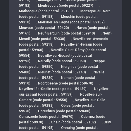
,
,
59182)
Montrécourt (code postal : 59227)
,
Morbecque (code postal : 59190)
Mortagne-du-Nord
,
(code postal : 59158)
Mouchin (code postal :
,
,
59310)
Moustier-en-Fagne (code postal : 59132)
,
Mouvaux (code postal : 59420)
Naves (code postal :
,
,
59161)
Neuf-Berquin (code postal : 59940)
Neuf-
,
Mesnil (code postal : 59330)
Neuville-en-Avesnois
,
(code postal : 59218)
Neuville-en-Ferrain (code
,
postal : 59960)
Neuville-Saint-Rémy (code postal :
,
59554)
Neuville-sur-Escaut (code postal :
,
,
59293)
Neuvilly (code postal : 59360)
Nieppe
,
(code postal : 59850)
Niergnies (code postal :
,
,
59400)
Nieurlet (code postal : 59143)
Nivelle
,
(code postal : 59230)
Nomain (code postal :
,
,
59310)
Noordpeene (code postal : 59670)
,
Noyelles-lès-Seclin (code postal : 59139)
Noyelles-
,
sur-Escaut (code postal : 59159)
Noyelles-sur-
,
Sambre (code postal : 59550)
Noyelles-sur-Selle
,
(code postal : 59282)
Obies (code postal :
,
,
59570)
Obrechies (code postal : 59680)
,
Ochtezeele (code postal : 59670)
Odomez (code
,
,
postal : 59970)
Ohain (code postal : 59132)
Oisy
,
(code postal : 59195)
Onnaing (code postal :