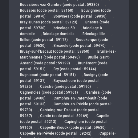
,
Boussières-sur-Sambre (code postal : 59330)
,
Boussois (code postal : 59168)
Bouvignies (code
,
,
postal : 59870)
Bouvines (code postal : 59830)
,
Bray-Dunes (code postal : 59123)
Briastre (code
,
,
postal : 59730)
bricolage 59
bricolage à
,
,
,
domicile
Bricolage domicile
Bricolage lille
,
Brillon (code postal : 59178)
Brouckerque (code
,
,
postal : 59630)
Broxeele (code postal : 59470)
,
Bruay-sur-l'Escaut (code postal : 59860)
Bruille-lez-
,
Marchiennes (code postal : 59490)
Bruille-Saint-
,
Amand (code postal : 59199)
Brunémont (code
,
,
postal : 59151)
Bry (code postal : 59144)
,
Bugnicourt (code postal : 59151)
Busigny (code
,
postal : 59137)
Buysscheure (code postal :
,
,
59285)
Caëstre (code postal : 59190)
,
Cagnoncles (code postal : 59161)
Cambrai (code
,
postal : 59400)
Camphin-en-Carembault (code
,
postal : 59133)
Camphin-en-Pévèle (code postal :
,
59780)
Cantaing-sur-Escaut (code postal :
,
,
59267)
Cantin (code postal : 59169)
Capelle
,
(code postal : 59213)
Capinghem (code postal :
,
,
59160)
Cappelle-Brouck (code postal : 59630)
,
Cappelle-en-Pévèle (code postal : 59242)
Cappelle-