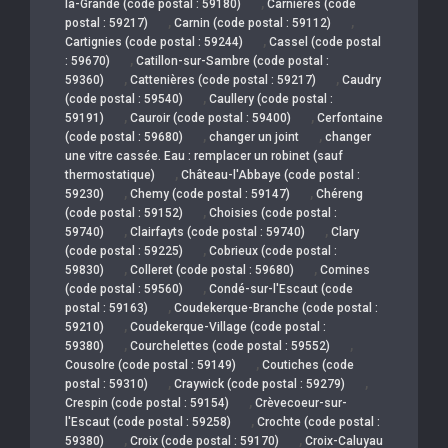
,
la-Grande (code postal : 59180)
Carnières (code
,
,
postal : 59217)
Carnin (code postal : 59112)
,
Cartignies (code postal : 59244)
Cassel (code postal
,
: 59670)
Catillon-sur-Sambre (code postal :
,
,
59360)
Cattenières (code postal : 59217)
Caudry
,
(code postal : 59540)
Caullery (code postal :
,
,
59191)
Cauroir (code postal : 59400)
Cerfontaine
,
,
(code postal : 59680)
changer un joint
changer
une vitre cassée. Eau : remplacer un robinet (sauf
,
thermostatique)
Château-l'Abbaye (code postal :
,
,
59230)
Chemy (code postal : 59147)
Chéreng
,
(code postal : 59152)
Choisies (code postal :
,
,
59740)
Clairfayts (code postal : 59740)
Clary
,
(code postal : 59225)
Cobrieux (code postal :
,
,
59830)
Colleret (code postal : 59680)
Comines
,
(code postal : 59560)
Condé-sur-l'Escaut (code
,
postal : 59163)
Coudekerque-Branche (code postal :
,
59210)
Coudekerque-Village (code postal :
,
,
59380)
Courchelettes (code postal : 59552)
,
Cousolre (code postal : 59149)
Coutiches (code
,
,
postal : 59310)
Craywick (code postal : 59279)
,
Crespin (code postal : 59154)
Crèvecoeur-sur-
,
l'Escaut (code postal : 59258)
Crochte (code postal :
,
,
59380)
Croix (code postal : 59170)
Croix-Caluyau