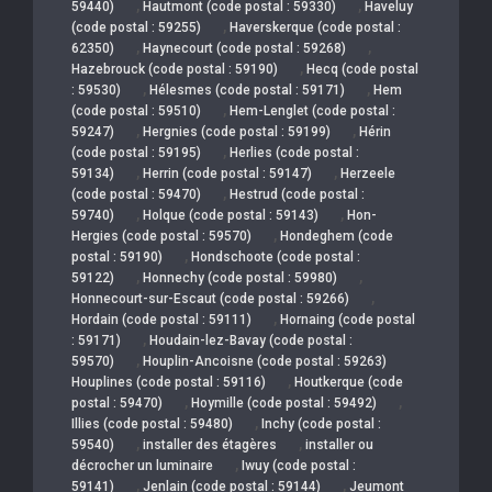
,
,
59440)
Hautmont (code postal : 59330)
Haveluy
,
(code postal : 59255)
Haverskerque (code postal :
,
,
62350)
Haynecourt (code postal : 59268)
,
Hazebrouck (code postal : 59190)
Hecq (code postal
,
,
: 59530)
Hélesmes (code postal : 59171)
Hem
,
(code postal : 59510)
Hem-Lenglet (code postal :
,
,
59247)
Hergnies (code postal : 59199)
Hérin
,
(code postal : 59195)
Herlies (code postal :
,
,
59134)
Herrin (code postal : 59147)
Herzeele
,
(code postal : 59470)
Hestrud (code postal :
,
,
59740)
Holque (code postal : 59143)
Hon-
,
Hergies (code postal : 59570)
Hondeghem (code
,
postal : 59190)
Hondschoote (code postal :
,
,
59122)
Honnechy (code postal : 59980)
,
Honnecourt-sur-Escaut (code postal : 59266)
,
Hordain (code postal : 59111)
Hornaing (code postal
,
: 59171)
Houdain-lez-Bavay (code postal :
,
59570)
Houplin-Ancoisne (code postal : 59263)
,
Houplines (code postal : 59116)
Houtkerque (code
,
,
postal : 59470)
Hoymille (code postal : 59492)
,
Illies (code postal : 59480)
Inchy (code postal :
,
,
59540)
installer des étagères
installer ou
,
décrocher un luminaire
Iwuy (code postal :
,
,
59141)
Jenlain (code postal : 59144)
Jeumont