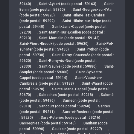
,
,
59440)
Saint-Aybert (code postal : 59163)
Saint-
,
Benin (code postal : 59360)
Saint-Georges-sur-l'Aa
,
(code postal : 59820)
Saint-Hilaire-lez-Cambrai
,
(code postal : 59292)
Saint-Hilaire-sur-Helpe (code
,
postal : 59440)
Saint-Jans-Cappel (code postal :
,
59270)
Saint-Martin-sur-Ecaillon (code postal :
,
,
59213)
Saint-Momelin (code postal : 59143)
,
Saint-Pierre-Brouck (code postal : 59630)
Saint-Pol-
,
sur-Mer (code postal : 59430)
Saint-Python (code
,
postal : 59730)
Saint-Remy-Chaussée (code postal :
,
59620)
Saint-Remy-du-Nord (code postal :
,
,
59330)
Saint-Saulve (code postal : 59880)
Saint-
,
Souplet (code postal : 59360)
Saint-Sylvestre-
,
Cappel (code postal : 59114)
Saint-Vaast-en-
,
Cambrésis (code postal : 59188)
Saint-Waast (code
,
postal : 59570)
Sainte-Marie-Cappel (code postal :
,
,
59670)
Salesches (code postal : 59218)
Salomé
,
(code postal : 59496)
Saméon (code postal :
,
,
59310)
Sancourt (code postal : 59268)
Santes
,
(code postal : 59211)
Sars-et-Rosières (code postal
,
,
: 59230)
Sars-Poteries (code postal : 59216)
,
Sassegnies (code postal : 59145)
Saultain (code
,
,
postal : 59990)
Saulzoir (code postal : 59227)