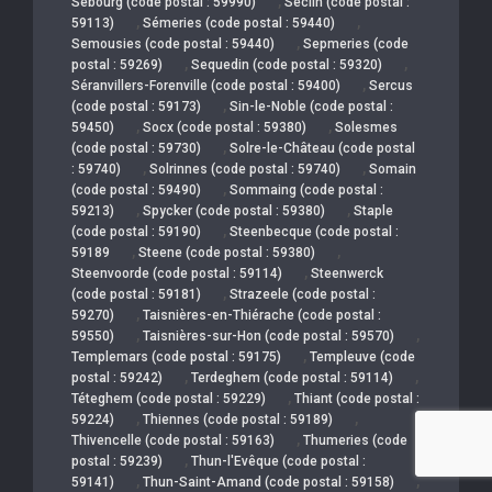
,
Sebourg (code postal : 59990)
Seclin (code postal :
,
,
59113)
Sémeries (code postal : 59440)
,
Semousies (code postal : 59440)
Sepmeries (code
,
,
postal : 59269)
Sequedin (code postal : 59320)
,
Séranvillers-Forenville (code postal : 59400)
Sercus
,
(code postal : 59173)
Sin-le-Noble (code postal :
,
,
59450)
Socx (code postal : 59380)
Solesmes
,
(code postal : 59730)
Solre-le-Château (code postal
,
,
: 59740)
Solrinnes (code postal : 59740)
Somain
,
(code postal : 59490)
Sommaing (code postal :
,
,
59213)
Spycker (code postal : 59380)
Staple
,
(code postal : 59190)
Steenbecque (code postal :
,
,
59189
Steene (code postal : 59380)
,
Steenvoorde (code postal : 59114)
Steenwerck
,
(code postal : 59181)
Strazeele (code postal :
,
59270)
Taisnières-en-Thiérache (code postal :
,
,
59550)
Taisnières-sur-Hon (code postal : 59570)
,
Templemars (code postal : 59175)
Templeuve (code
,
,
postal : 59242)
Terdeghem (code postal : 59114)
,
Téteghem (code postal : 59229)
Thiant (code postal :
,
,
59224)
Thiennes (code postal : 59189)
,
Thivencelle (code postal : 59163)
Thumeries (code
,
postal : 59239)
Thun-l'Evêque (code postal :
,
,
59141)
Thun-Saint-Amand (code postal : 59158)