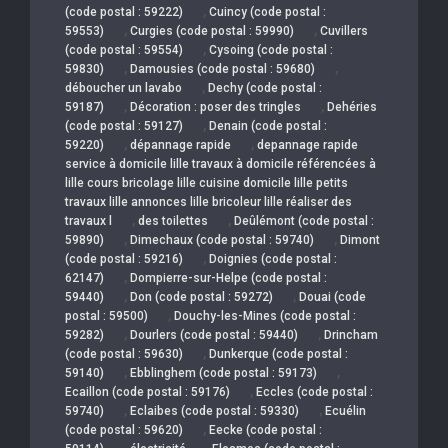
,
(code postal : 59222)
Cuincy (code postal :
,
,
59553)
Curgies (code postal : 59990)
Cuvillers
,
(code postal : 59554)
Cysoing (code postal :
,
,
59830)
Damousies (code postal : 59680)
,
déboucher un lavabo
Dechy (code postal :
,
,
59187)
Décoration : poser des tringles
Dehéries
,
(code postal : 59127)
Denain (code postal :
,
,
59220)
dépannage rapide
depannage rapide
service à domicile lille travaux à domicile référencées à
lille cours bricolage lille cuisine domicile lille petits
travaux lille annonces lille bricoleur lille réaliser des
,
,
travaux l
des toilettes
Deûlémont (code postal :
,
,
59890)
Dimechaux (code postal : 59740)
Dimont
,
(code postal : 59216)
Doignies (code postal :
,
62147)
Dompierre-sur-Helpe (code postal :
,
,
59440)
Don (code postal : 59272)
Douai (code
,
postal : 59500)
Douchy-les-Mines (code postal :
,
,
59282)
Dourlers (code postal : 59440)
Drincham
,
(code postal : 59630)
Dunkerque (code postal :
,
,
59140)
Ebblinghem (code postal : 59173)
,
Ecaillon (code postal : 59176)
Eccles (code postal :
,
,
59740)
Eclaibes (code postal : 59330)
Ecuélin
,
(code postal : 59620)
Eecke (code postal :
,
,