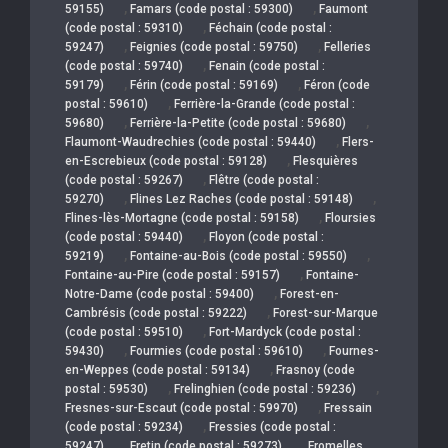
,
,
59155)
Famars (code postal : 59300)
Faumont
,
(code postal : 59310)
Féchain (code postal :
,
,
59247)
Feignies (code postal : 59750)
Felleries
,
(code postal : 59740)
Fenain (code postal :
,
,
59179)
Férin (code postal : 59169)
Féron (code
,
postal : 59610)
Ferrière-la-Grande (code postal :
,
,
59680)
Ferrière-la-Petite (code postal : 59680)
,
Flaumont-Waudrechies (code postal : 59440)
Flers-
,
en-Escrebieux (code postal : 59128)
Flesquières
,
(code postal : 59267)
Flêtre (code postal :
,
,
59270)
Flines Lez Raches (code postal : 59148)
,
Flines-lès-Mortagne (code postal : 59158)
Floursies
,
(code postal : 59440)
Floyon (code postal :
,
,
59219)
Fontaine-au-Bois (code postal : 59550)
,
Fontaine-au-Pire (code postal : 59157)
Fontaine-
,
Notre-Dame (code postal : 59400)
Forest-en-
,
Cambrésis (code postal : 59222)
Forest-sur-Marque
,
(code postal : 59510)
Fort-Mardyck (code postal :
,
,
59430)
Fourmies (code postal : 59610)
Fournes-
,
en-Weppes (code postal : 59134)
Frasnoy (code
,
,
postal : 59530)
Frelinghien (code postal : 59236)
,
Fresnes-sur-Escaut (code postal : 59970)
Fressain
,
(code postal : 59234)
Fressies (code postal :
,
,
59247)
Fretin (code postal : 59273)
Fromelles