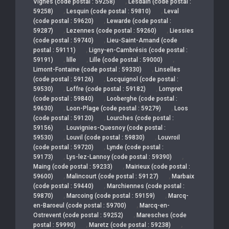
,
Vignes (code postal : 59258)
Lesdain (code postal :
,
,
59258)
Lesquin (code postal : 59810)
Leval
,
(code postal : 59620)
Lewarde (code postal :
,
,
59287)
Lezennes (code postal : 59260)
Liessies
,
(code postal : 59740)
Lieu-Saint-Amand (code
,
postal : 59111)
Ligny-en-Cambrésis (code postal :
,
,
,
59191)
lille
Lille (code postal : 59000)
,
Limont-Fontaine (code postal : 59330)
Linselles
,
(code postal : 59126)
Locquignol (code postal :
,
,
59530)
Loffre (code postal : 59182)
Lompret
,
(code postal : 59840)
Looberghe (code postal :
,
,
59630)
Loon-Plage (code postal : 59279)
Loos
,
(code postal : 59120)
Lourches (code postal :
,
59156)
Louvignies-Quesnoy (code postal :
,
,
59530)
Louvil (code postal : 59830)
Louvroil
,
(code postal : 59720)
Lynde (code postal :
,
,
59173)
Lys-lez-Lannoy (code postal : 59390)
,
Maing (code postal : 59233)
Mairieux (code postal :
,
,
59600)
Malincourt (code postal : 59127)
Marbaix
,
(code postal : 59440)
Marchiennes (code postal :
,
,
59870)
Marcoing (code postal : 59159)
Marcq-
,
en-Baroeul (code postal : 59700)
Marcq-en-
,
Ostrevent (code postal : 59252)
Maresches (code
,
,
postal : 59990)
Maretz (code postal : 59238)