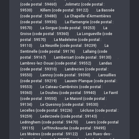
,
(code postal : 59460)
Jolimetz (code postal :
,
,
59530)
Killem (code postal : 59122)
La Bassée
,
(code postal : 59480)
La Chapelle-d'Armentières
,
(code postal : 59930)
La Flamengrie (code postal :
,
,
59570)
La Gorgue (code postal : 59253)
La
,
Groise (code postal : 59360)
La Longueville (code
,
postal : 59570)
La Madeleine (code postal :
,
,
59110)
La Neuville (code postal : 59239)
La
,
Sentinelle (code postal : 59174)
Lallaing (code
,
,
postal : 59167)
Lambersart (code postal : 59130)
,
Lambres-lez-Douai (code postal : 59552)
Landas
,
(code postal : 59310)
Landrecies (code postal :
,
,
59550)
Lannoy (code postal : 59390)
Larouillies
,
(code postal : 59219)
Lauwin-Planque (code postal :
,
59553)
Le Cateau-Cambrésis (code postal :
,
,
59360)
Le Doulieu (code postal : 59940)
Le Favril
,
(code postal : 59550)
Le Maisnil (code postal :
,
,
59134)
Le Quesnoy (code postal : 59530)
,
Lecelles (code postal : 59226)
Lécluse (code postal :
,
,
59259)
Lederzeele (code postal : 59143)
,
Ledringhem (code postal : 59470)
Leers (code postal
,
,
: 59115)
Leffrinckoucke (code postal : 59495)
,
Les Moëres (code postal : 59122)
Les Rues-des-