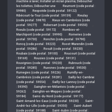
machine à laver; Installer un écran plasma; Déboucher
,
les toilettes; Déboucher une
Reumont (code postal :
,
,
59980)
Rexpoëde (code postal : 59122)
,
Ribécourt-la-Tour (code postal : 59159)
Rieulay
,
(code postal : 59870)
Rieux-en-Cambrésis (code
,
,
postal : 59277)
Robersart (code postal : 59550)
,
Roeulx (code postal : 59172)
Rombies-et-
,
Marchipont (code postal : 59990)
Romeries (code
,
,
postal : 59730)
Ronchin (code postal : 59790)
,
Roncq (code postal : 59223)
Roost-Warendin (code
,
,
postal : 59286)
Rosult (code postal : 59230)
,
Roubaix (code postal : 59100)
Roucourt (code postal
,
,
: 59169)
Rousies (code postal : 59131)
,
Rouvignies (code postal : 59220)
Rubrouck (code
,
,
postal : 59285)
Ruesnes (code postal : 59530)
,
Rumegies (code postal : 59226)
Rumilly-en-
,
Cambrésis (code postal : 59281)
Sailly-lez-Cambrai
,
(code postal : 59554)
Sailly-lez-Lannoy (code postal
,
: 59390)
Sainghin-en-Mélantois (code postal :
,
59262)
Sainghin-en-Weppes (code postal :
,
,
59184)
Sains-du-Nord (code postal : 59177)
,
Saint-Amand-les-Eaux (code postal : 59230)
Saint-
,
André-lez-Lille (code postal : 59350)
Saint-Aubert
,
(code postal : 59188)
Saint-Aubin (code postal :