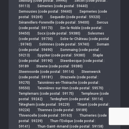
,
Sebourg (code postal : 59990)
Seclin (code postal :
,
,
59113)
Sémeries (code postal : 59440)
,
Semousies (code postal : 59440)
Sepmeries (code
,
,
postal : 59269)
Sequedin (code postal : 59320)
,
Séranvillers-Forenville (code postal : 59400)
Sercus
,
(code postal : 59173)
Sin-le-Noble (code postal :
,
,
59450)
Socx (code postal : 59380)
Solesmes
,
(code postal : 59730)
Solre-le-Château (code postal
,
,
: 59740)
Solrinnes (code postal : 59740)
Somain
,
(code postal : 59490)
Sommaing (code postal :
,
,
59213)
Spycker (code postal : 59380)
Staple
,
(code postal : 59190)
Steenbecque (code postal :
,
,
59189
Steene (code postal : 59380)
,
Steenvoorde (code postal : 59114)
Steenwerck
,
(code postal : 59181)
Strazeele (code postal :
,
59270)
Taisnières-en-Thiérache (code postal :
,
,
59550)
Taisnières-sur-Hon (code postal : 59570)
,
Templemars (code postal : 59175)
Templeuve (code
,
,
postal : 59242)
Terdeghem (code postal : 59114)
,
Téteghem (code postal : 59229)
Thiant (code postal :
,
,
59224)
Thiennes (code postal : 59189)
,
Thivencelle (code postal : 59163)
Thumeries (code
,
postal : 59239)
Thun-l'Evêque (code postal :
,
,
59141)
Thun-Saint-Amand (code postal : 59158)