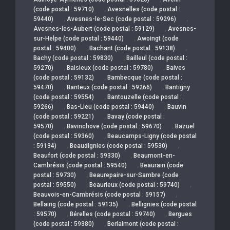
,
(code postal : 59710)
Avesnelles (code postal :
,
,
59440)
Avesnes-le-Sec (code postal : 59296)
,
Avesnes-les-Aubert (code postal : 59129)
Avesnes-
,
sur-Helpe (code postal : 59440)
Awoingt (code
,
,
postal : 59400)
Bachant (code postal : 59138)
,
Bachy (code postal : 59830)
Bailleul (code postal :
,
,
59270)
Baisieux (code postal : 59780)
Baives
,
(code postal : 59132)
Bambecque (code postal :
,
,
59470)
Banteux (code postal : 59266)
Bantigny
,
(code postal : 59554)
Bantouzelle (code postal :
,
,
59266)
Bas-Lieu (code postal : 59440)
Bauvin
,
(code postal : 59221)
Bavay (code postal :
,
,
59570)
Bavinchove (code postal : 59670)
Bazuel
,
(code postal : 59360)
Beaucamps-Ligny (code postal
,
,
: 59134)
Beaudignies (code postal : 59530)
,
Beaufort (code postal : 59330)
Beaumont-en-
,
Cambrésis (code postal : 59540)
Beaurain (code
,
postal : 59730)
Beaurepaire-sur-Sambre (code
,
,
postal : 59550)
Beaurieux (code postal : 59740)
,
Beauvois-en-Cambrésis (code postal : 59157)
,
Bellaing (code postal : 59135)
Bellignies (code postal
,
,
: 59570)
Bérelles (code postal : 59740)
Bergues
,
(code postal : 59380)
Berlaimont (code postal :