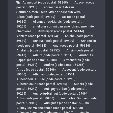
,
Abancourt (code postal : 59268)
Abscon (code
,
postal : 59215)
accrocher un tableau.
,
Serrurerie/menuiserie/vitrerie : poser un verrou
,
Aibes (code postal : 59149)
Aix (code postal :
,
59310)
Allennes-les-Marais (code postal :
,
59251)
améliorer son mécanisme (changement de
,
,
charnières
Amfroipret (code postal : 59144)
,
Anhiers (code postal : 59194)
Aniche (code postal :
,
,
59580)
Anneux (code postal : 59400)
Annoeullin
,
,
(code postal : 59112)
Anor (code postal : 59186)
,
Anstaing (code postal : 59152)
Anzin (code postal :
,
,
59410)
Arleux (code postal : 59151)
Armbouts-
,
Cappel (code postal : 59380)
Armentières (code
,
,
postal : 59280)
Arnèke (code postal : 59285)
,
Artres (code postal : 59269)
Assevent (code postal :
,
,
59600)
Attiches (code postal : 59551)
,
Aubencheul-au-Bac (code postal : 59265)
,
Auberchicourt (code postal : 59165)
Aubers (code
,
postal : 59249)
Aubigny-au-Bac (code postal :
,
,
59265)
Aubry-du-Hainaut (code postal : 59494)
,
Auby (code postal : 59950)
Auchy-lez-Orchies (code
,
,
postal : 59310)
Audignies (code postal : 59570)
,
Aulnoy-lez-Valenciennes (code postal : 59300)
,
Aulnoye-Aymeries (code postal : 59620)
Avelin