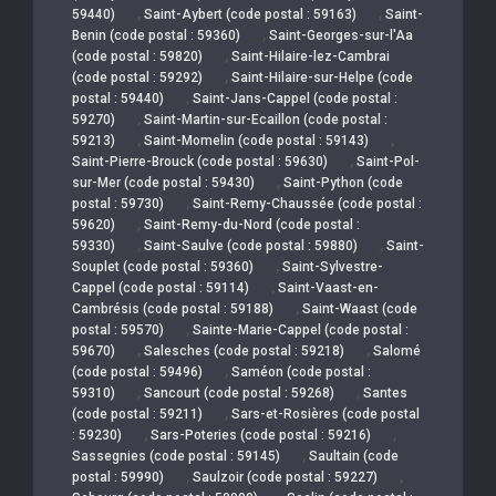
,
,
59440)
Saint-Aybert (code postal : 59163)
Saint-
,
Benin (code postal : 59360)
Saint-Georges-sur-l'Aa
,
(code postal : 59820)
Saint-Hilaire-lez-Cambrai
,
(code postal : 59292)
Saint-Hilaire-sur-Helpe (code
,
postal : 59440)
Saint-Jans-Cappel (code postal :
,
59270)
Saint-Martin-sur-Ecaillon (code postal :
,
,
59213)
Saint-Momelin (code postal : 59143)
,
Saint-Pierre-Brouck (code postal : 59630)
Saint-Pol-
,
sur-Mer (code postal : 59430)
Saint-Python (code
,
postal : 59730)
Saint-Remy-Chaussée (code postal :
,
59620)
Saint-Remy-du-Nord (code postal :
,
,
59330)
Saint-Saulve (code postal : 59880)
Saint-
,
Souplet (code postal : 59360)
Saint-Sylvestre-
,
Cappel (code postal : 59114)
Saint-Vaast-en-
,
Cambrésis (code postal : 59188)
Saint-Waast (code
,
postal : 59570)
Sainte-Marie-Cappel (code postal :
,
,
59670)
Salesches (code postal : 59218)
Salomé
,
(code postal : 59496)
Saméon (code postal :
,
,
59310)
Sancourt (code postal : 59268)
Santes
,
(code postal : 59211)
Sars-et-Rosières (code postal
,
,
: 59230)
Sars-Poteries (code postal : 59216)
,
Sassegnies (code postal : 59145)
Saultain (code
,
,
postal : 59990)
Saulzoir (code postal : 59227)