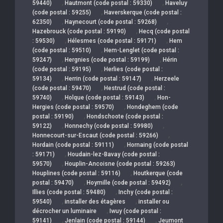
,
,
59440)
Hautmont (code postal : 59330)
Haveluy
,
(code postal : 59255)
Haverskerque (code postal :
,
,
62350)
Haynecourt (code postal : 59268)
,
Hazebrouck (code postal : 59190)
Hecq (code postal
,
,
: 59530)
Hélesmes (code postal : 59171)
Hem
,
(code postal : 59510)
Hem-Lenglet (code postal :
,
,
59247)
Hergnies (code postal : 59199)
Hérin
,
(code postal : 59195)
Herlies (code postal :
,
,
59134)
Herrin (code postal : 59147)
Herzeele
,
(code postal : 59470)
Hestrud (code postal :
,
,
59740)
Holque (code postal : 59143)
Hon-
,
Hergies (code postal : 59570)
Hondeghem (code
,
postal : 59190)
Hondschoote (code postal :
,
,
59122)
Honnechy (code postal : 59980)
,
Honnecourt-sur-Escaut (code postal : 59266)
,
Hordain (code postal : 59111)
Hornaing (code postal
,
: 59171)
Houdain-lez-Bavay (code postal :
,
59570)
Houplin-Ancoisne (code postal : 59263)
,
Houplines (code postal : 59116)
Houtkerque (code
,
,
postal : 59470)
Hoymille (code postal : 59492)
,
Illies (code postal : 59480)
Inchy (code postal :
,
,
59540)
installer des étagères
installer ou
,
décrocher un luminaire
Iwuy (code postal :
,
,
59141)
Jenlain (code postal : 59144)
Jeumont