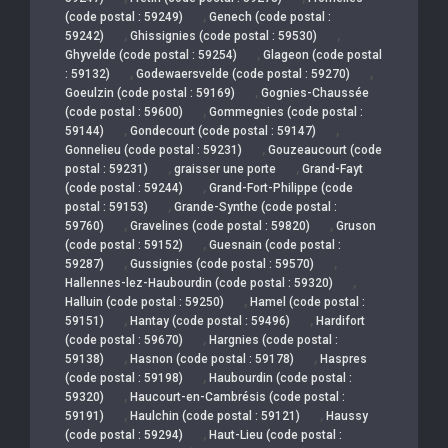
,
(code postal : 59249)
Genech (code postal :
,
,
59242)
Ghissignies (code postal : 59530)
,
Ghyvelde (code postal : 59254)
Glageon (code postal
,
,
: 59132)
Godewaersvelde (code postal : 59270)
,
Goeulzin (code postal : 59169)
Gognies-Chaussée
,
(code postal : 59600)
Gommegnies (code postal :
,
,
59144)
Gondecourt (code postal : 59147)
,
Gonnelieu (code postal : 59231)
Gouzeaucourt (code
,
,
postal : 59231)
graisser une porte
Grand-Fayt
,
(code postal : 59244)
Grand-Fort-Philippe (code
,
postal : 59153)
Grande-Synthe (code postal :
,
,
59760)
Gravelines (code postal : 59820)
Gruson
,
(code postal : 59152)
Guesnain (code postal :
,
,
59287)
Gussignies (code postal : 59570)
,
Hallennes-lez-Haubourdin (code postal : 59320)
,
Halluin (code postal : 59250)
Hamel (code postal :
,
,
59151)
Hantay (code postal : 59496)
Hardifort
,
(code postal : 59670)
Hargnies (code postal :
,
,
59138)
Hasnon (code postal : 59178)
Haspres
,
(code postal : 59198)
Haubourdin (code postal :
,
59320)
Haucourt-en-Cambrésis (code postal :
,
,
59191)
Haulchin (code postal : 59121)
Haussy
,
(code postal : 59294)
Haut-Lieu (code postal :