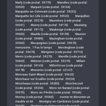
,
Marly (code postal : 59770)
Maroilles (code postal :
,
,
59550)
Marpent (code postal : 59164)
,
Marquette-en-Ostrevant (code postal : 59252)
,
Marquette-lez-Lille (code postal : 59520)
Marquillies
,
(code postal : 59274)
Masnières (code postal :
,
,
59241)
Masny (code postal : 59176)
Mastaing
,
(code postal : 59172)
Maubeuge (code postal :
,
,
59600)
Maulde (code postal : 59158)
Maurois
,
(code postal : 59980)
Mazinghien (code postal :
,
,
59360)
Mecquignies (code postal : 59570)
,
menuiserie…? Pas le temps
Merckeghem (code
,
,
postal : 59470)
Mérignies (code postal : 59710)
,
Merris (code postal : 59270)
Merville (code postal :
,
,
59660)
Méteren (code postal : 59270)
Millam
,
(code postal : 59143)
Millonfosse (code postal :
,
,
59178)
Moeuvres (code postal : 62147)
,
Monceau-Saint-Waast (code postal : 59620)
,
Monchaux-sur-Ecaillon (code postal : 59224)
,
Moncheaux (code postal : 59283)
Monchecourt
,
(code postal : 59234)
Mons-en-Barœul (code postal :
,
,
59370)
Mons-en-Pévèle (code postal : 59246)
,
Montay (code postal : 59360)
monter et démonter un
,
meuble en kit
Montigny-en-Cambrésis (code postal :
,
59225)
Montigny-en-Ostrevent (code postal :