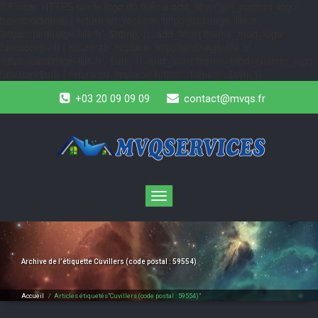
// Forcer HTTPS sur le logo du thème add_filter('get_custom_logo',
function($html) { return str_replace('http://jardinage-lille.fr',
'https://jardinage-lille.fr', $html); }); add_filter('theme_mod_logo',
function($url) { return str_replace('http://jardinage-lille.fr',
'https://jardinage-lille.fr', $url); }); add_filter('theme_mod_custom_logo',
function($url) { return str_replace('http://', 'https://', $url); });
+03 20 09 09 09
contact@mvqs.fr
Toggle
navigation
Archive de l’étiquette
Cuvillers (code postal : 59554)
Accueil
/
Articles étiquetés"Cuvillers (code postal : 59554)"