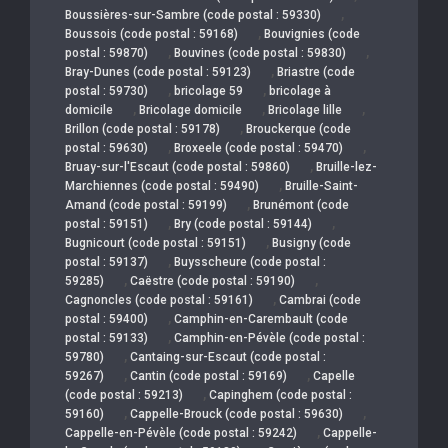
,
Boussières-sur-Sambre (code postal : 59330)
,
Boussois (code postal : 59168)
Bouvignies (code
,
,
postal : 59870)
Bouvines (code postal : 59830)
,
Bray-Dunes (code postal : 59123)
Briastre (code
,
,
postal : 59730)
bricolage 59
bricolage à
,
,
,
domicile
Bricolage domicile
Bricolage lille
,
Brillon (code postal : 59178)
Brouckerque (code
,
,
postal : 59630)
Broxeele (code postal : 59470)
,
Bruay-sur-l'Escaut (code postal : 59860)
Bruille-lez-
,
Marchiennes (code postal : 59490)
Bruille-Saint-
,
Amand (code postal : 59199)
Brunémont (code
,
,
postal : 59151)
Bry (code postal : 59144)
,
Bugnicourt (code postal : 59151)
Busigny (code
,
postal : 59137)
Buysscheure (code postal :
,
,
59285)
Caëstre (code postal : 59190)
,
Cagnoncles (code postal : 59161)
Cambrai (code
,
postal : 59400)
Camphin-en-Carembault (code
,
postal : 59133)
Camphin-en-Pévèle (code postal :
,
59780)
Cantaing-sur-Escaut (code postal :
,
,
59267)
Cantin (code postal : 59169)
Capelle
,
(code postal : 59213)
Capinghem (code postal :
,
,
59160)
Cappelle-Brouck (code postal : 59630)
,
Cappelle-en-Pévèle (code postal : 59242)
Cappelle-