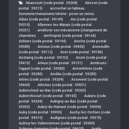
,
Abancourt (code postal : 59268)
Abscon (code
,
postal : 59215)
accrocher un tableau.
,
Serrurerie/menuiserie/vitrerie : poser un verrou
,
Aibes (code postal : 59149)
Aix (code postal :
,
59310)
Allennes-les-Marais (code postal :
,
59251)
améliorer son mécanisme (changement de
,
,
charnières
Amfroipret (code postal : 59144)
,
Anhiers (code postal : 59194)
Aniche (code postal :
,
,
59580)
Anneux (code postal : 59400)
Annoeullin
,
,
(code postal : 59112)
Anor (code postal : 59186)
,
Anstaing (code postal : 59152)
Anzin (code postal :
,
,
59410)
Arleux (code postal : 59151)
Armbouts-
,
Cappel (code postal : 59380)
Armentières (code
,
,
postal : 59280)
Arnèke (code postal : 59285)
,
Artres (code postal : 59269)
Assevent (code postal :
,
,
59600)
Attiches (code postal : 59551)
,
Aubencheul-au-Bac (code postal : 59265)
,
Auberchicourt (code postal : 59165)
Aubers (code
,
postal : 59249)
Aubigny-au-Bac (code postal :
,
,
59265)
Aubry-du-Hainaut (code postal : 59494)
,
Auby (code postal : 59950)
Auchy-lez-Orchies (code
,
,
postal : 59310)
Audignies (code postal : 59570)
,
Aulnoy-lez-Valenciennes (code postal : 59300)
,
Aulnoye-Aymeries (code postal : 59620)
Avelin