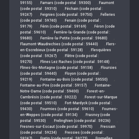
,
,
59155)
Famars (code postal : 59300)
Faumont
,
(code postal : 59310)
Féchain (code postal :
,
,
59247)
Feignies (code postal : 59750)
Felleries
,
(code postal : 59740)
Fenain (code postal :
,
,
59179)
Férin (code postal : 59169)
Féron (code
,
postal : 59610)
Ferrière-la-Grande (code postal :
,
,
59680)
Ferrière-la-Petite (code postal : 59680)
,
Flaumont-Waudrechies (code postal : 59440)
Flers-
,
en-Escrebieux (code postal : 59128)
Flesquières
,
(code postal : 59267)
Flêtre (code postal :
,
,
59270)
Flines Lez Raches (code postal : 59148)
,
Flines-lès-Mortagne (code postal : 59158)
Floursies
,
(code postal : 59440)
Floyon (code postal :
,
,
59219)
Fontaine-au-Bois (code postal : 59550)
,
Fontaine-au-Pire (code postal : 59157)
Fontaine-
,
Notre-Dame (code postal : 59400)
Forest-en-
,
Cambrésis (code postal : 59222)
Forest-sur-Marque
,
(code postal : 59510)
Fort-Mardyck (code postal :
,
,
59430)
Fourmies (code postal : 59610)
Fournes-
,
en-Weppes (code postal : 59134)
Frasnoy (code
,
,
postal : 59530)
Frelinghien (code postal : 59236)
,
Fresnes-sur-Escaut (code postal : 59970)
Fressain
,
(code postal : 59234)
Fressies (code postal :
,
,
59247)
Fretin (code postal : 59273)
Fromelles