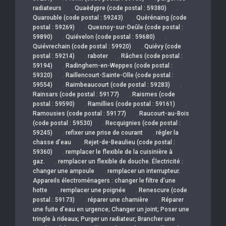
,
,
radiateurs
Quaëdypre (code postal : 59380)
,
Quarouble (code postal : 59243)
Quérénaing (code
,
postal : 59269)
Quesnoy-sur-Deûle (code postal :
,
,
59890)
Quiévelon (code postal : 59680)
,
Quiévrechain (code postal : 59920)
Quiévy (code
,
,
postal : 59214)
raboter
Râches (code postal :
,
59194)
Radinghem-en-Weppes (code postal :
,
59320)
Raillencourt-Sainte-Olle (code postal :
,
,
59554)
Raimbeaucourt (code postal : 59283)
,
Rainsars (code postal : 59177)
Raismes (code
,
,
postal : 59590)
Ramillies (code postal : 59161)
,
Ramousies (code postal : 59177)
Raucourt-au-Bois
,
(code postal : 59530)
Recquignies (code postal :
,
,
59245)
refixer une prise de courant
régler la
,
chasse d’eau
Rejet-de-Beaulieu (code postal :
,
59360)
remplacer le flexible de la cuisinière à
,
gaz.
remplacer un flexible de douche. Électricité :
,
changer une ampoule
remplacer un interrupteur.
Appareils électroménagers : changer le filtre d’une
,
,
hotte
remplacer une poignée
Renescure (code
,
,
postal : 59173)
réparer une charnière
Réparer
une fuite d'eau en urgence; Changer un joint; Poser une
tringle à rideaux; Purger un radiateur; Brancher une