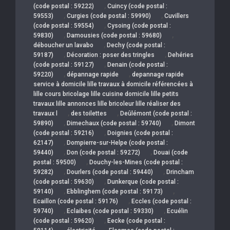
,
(code postal : 59222)
Cuincy (code postal :
,
,
59553)
Curgies (code postal : 59990)
Cuvillers
,
(code postal : 59554)
Cysoing (code postal :
,
,
59830)
Damousies (code postal : 59680)
,
déboucher un lavabo
Dechy (code postal :
,
,
59187)
Décoration : poser des tringles
Dehéries
,
(code postal : 59127)
Denain (code postal :
,
,
59220)
dépannage rapide
depannage rapide
service à domicile lille travaux à domicile référencées à
lille cours bricolage lille cuisine domicile lille petits
travaux lille annonces lille bricoleur lille réaliser des
,
,
travaux l
des toilettes
Deûlémont (code postal :
,
,
59890)
Dimechaux (code postal : 59740)
Dimont
,
(code postal : 59216)
Doignies (code postal :
,
62147)
Dompierre-sur-Helpe (code postal :
,
,
59440)
Don (code postal : 59272)
Douai (code
,
postal : 59500)
Douchy-les-Mines (code postal :
,
,
59282)
Dourlers (code postal : 59440)
Drincham
,
(code postal : 59630)
Dunkerque (code postal :
,
,
59140)
Ebblinghem (code postal : 59173)
,
Ecaillon (code postal : 59176)
Eccles (code postal :
,
,
59740)
Eclaibes (code postal : 59330)
Ecuélin
,
(code postal : 59620)
Eecke (code postal :
,
,