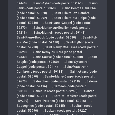
,
,
59440)
Saint-Aybert (code postal : 59163)
Saint-
,
Benin (code postal : 59360)
Saint-Georges-sur-l'Aa
,
(code postal : 59820)
Saint-Hilaire-lez-Cambrai
,
(code postal : 59292)
Saint-Hilaire-sur-Helpe (code
,
postal : 59440)
Saint-Jans-Cappel (code postal :
,
59270)
Saint-Martin-sur-Ecaillon (code postal :
,
,
59213)
Saint-Momelin (code postal : 59143)
,
Saint-Pierre-Brouck (code postal : 59630)
Saint-Pol-
,
sur-Mer (code postal : 59430)
Saint-Python (code
,
postal : 59730)
Saint-Remy-Chaussée (code postal :
,
59620)
Saint-Remy-du-Nord (code postal :
,
,
59330)
Saint-Saulve (code postal : 59880)
Saint-
,
Souplet (code postal : 59360)
Saint-Sylvestre-
,
Cappel (code postal : 59114)
Saint-Vaast-en-
,
Cambrésis (code postal : 59188)
Saint-Waast (code
,
postal : 59570)
Sainte-Marie-Cappel (code postal :
,
,
59670)
Salesches (code postal : 59218)
Salomé
,
(code postal : 59496)
Saméon (code postal :
,
,
59310)
Sancourt (code postal : 59268)
Santes
,
(code postal : 59211)
Sars-et-Rosières (code postal
,
,
: 59230)
Sars-Poteries (code postal : 59216)
,
Sassegnies (code postal : 59145)
Saultain (code
,
,
postal : 59990)
Saulzoir (code postal : 59227)