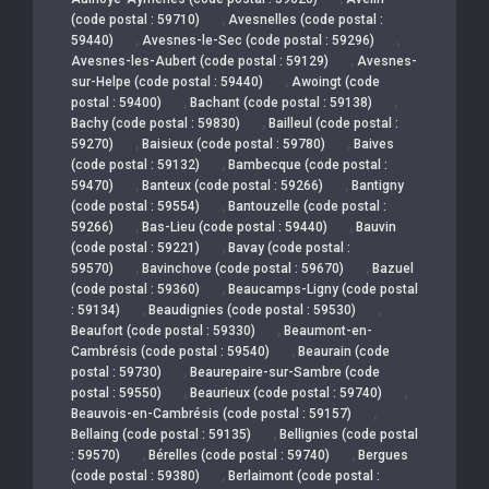
,
(code postal : 59710)
Avesnelles (code postal :
,
,
59440)
Avesnes-le-Sec (code postal : 59296)
,
Avesnes-les-Aubert (code postal : 59129)
Avesnes-
,
sur-Helpe (code postal : 59440)
Awoingt (code
,
,
postal : 59400)
Bachant (code postal : 59138)
,
Bachy (code postal : 59830)
Bailleul (code postal :
,
,
59270)
Baisieux (code postal : 59780)
Baives
,
(code postal : 59132)
Bambecque (code postal :
,
,
59470)
Banteux (code postal : 59266)
Bantigny
,
(code postal : 59554)
Bantouzelle (code postal :
,
,
59266)
Bas-Lieu (code postal : 59440)
Bauvin
,
(code postal : 59221)
Bavay (code postal :
,
,
59570)
Bavinchove (code postal : 59670)
Bazuel
,
(code postal : 59360)
Beaucamps-Ligny (code postal
,
,
: 59134)
Beaudignies (code postal : 59530)
,
Beaufort (code postal : 59330)
Beaumont-en-
,
Cambrésis (code postal : 59540)
Beaurain (code
,
postal : 59730)
Beaurepaire-sur-Sambre (code
,
,
postal : 59550)
Beaurieux (code postal : 59740)
,
Beauvois-en-Cambrésis (code postal : 59157)
,
Bellaing (code postal : 59135)
Bellignies (code postal
,
,
: 59570)
Bérelles (code postal : 59740)
Bergues
,
(code postal : 59380)
Berlaimont (code postal :