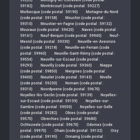
,
,
59182)
Montrécourt (code postal : 59227)
,
Morbecque (code postal : 59190)
Mortagne-du-Nord
,
(code postal : 59158)
Mouchin (code postal :
,
,
59310)
Moustier-en-Fagne (code postal : 59132)
,
Mouvaux (code postal : 59420)
Naves (code postal :
,
,
59161)
Neuf-Berquin (code postal : 59940)
Neuf-
,
Mesnil (code postal : 59330)
Neuville-en-Avesnois
,
(code postal : 59218)
Neuville-en-Ferrain (code
,
postal : 59960)
Neuville-Saint-Rémy (code postal :
,
59554)
Neuville-sur-Escaut (code postal :
,
,
59293)
Neuvilly (code postal : 59360)
Nieppe
,
(code postal : 59850)
Niergnies (code postal :
,
,
59400)
Nieurlet (code postal : 59143)
Nivelle
,
(code postal : 59230)
Nomain (code postal :
,
,
59310)
Noordpeene (code postal : 59670)
,
Noyelles-lès-Seclin (code postal : 59139)
Noyelles-
,
sur-Escaut (code postal : 59159)
Noyelles-sur-
,
Sambre (code postal : 59550)
Noyelles-sur-Selle
,
(code postal : 59282)
Obies (code postal :
,
,
59570)
Obrechies (code postal : 59680)
,
Ochtezeele (code postal : 59670)
Odomez (code
,
,
postal : 59970)
Ohain (code postal : 59132)
Oisy
,
(code postal : 59195)
Onnaing (code postal :