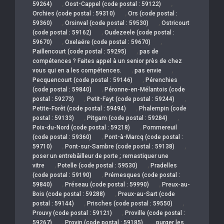
,
,
59264)
Oost-Cappel (code postal : 59122)
,
Orchies (code postal : 59310)
Ors (code postal :
,
,
59360)
Orsinval (code postal : 59530)
Ostricourt
,
(code postal : 59162)
Oudezeele (code postal :
,
,
59670)
Oxelaëre (code postal : 59670)
,
Paillencourt (code postal : 59295)
pas de
compétences ? Faites appel à un senior près de chez
,
,
vous qui en a les compétences.
pas envie
,
Pecquencourt (code postal : 59146)
Pérenchies
,
(code postal : 59840)
Péronne-en-Mélantois (code
,
,
postal : 59273)
Petit-Fayt (code postal : 59244)
,
Petite-Forêt (code postal : 59494)
Phalempin (code
,
,
postal : 59133)
Pitgam (code postal : 59284)
,
Poix-du-Nord (code postal : 59218)
Pommereuil
,
(code postal : 59360)
Pont-à-Marcq (code postal :
,
,
59710)
Pont-sur-Sambre (code postal : 59138)
poser un entrebâilleur de porte ; remastiquer une
,
,
vitre
Potelle (code postal : 59530)
Pradelles
,
(code postal : 59190)
Prémesques (code postal :
,
,
59840)
Préseau (code postal : 59990)
Preux-au-
,
Bois (code postal : 59288)
Preux-au-Sart (code
,
,
postal : 59144)
Prisches (code postal : 59550)
,
Prouvy (code postal : 59121)
Proville (code postal :
,
,
59267)
Provin (code postal : 59185)
purger les