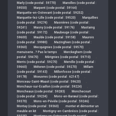
,
Marly (code postal : 59770)
Maroilles (code postal :
,
,
59550)
Marpent (code postal : 59164)
,
Marquette-en-Ostrevant (code postal : 59252)
,
Marquette-lez-Lille (code postal : 59520)
Marquillies
,
(code postal : 59274)
Masnières (code postal :
,
,
59241)
Masny (code postal : 59176)
Mastaing
,
(code postal : 59172)
Maubeuge (code postal :
,
,
59600)
Maulde (code postal : 59158)
Maurois
,
(code postal : 59980)
Mazinghien (code postal :
,
,
59360)
Mecquignies (code postal : 59570)
,
menuiserie…? Pas le temps
Merckeghem (code
,
,
postal : 59470)
Mérignies (code postal : 59710)
,
Merris (code postal : 59270)
Merville (code postal :
,
,
59660)
Méteren (code postal : 59270)
Millam
,
(code postal : 59143)
Millonfosse (code postal :
,
,
59178)
Moeuvres (code postal : 62147)
,
Monceau-Saint-Waast (code postal : 59620)
,
Monchaux-sur-Ecaillon (code postal : 59224)
,
Moncheaux (code postal : 59283)
Monchecourt
,
(code postal : 59234)
Mons-en-Barœul (code postal :
,
,
59370)
Mons-en-Pévèle (code postal : 59246)
,
Montay (code postal : 59360)
monter et démonter un
,
meuble en kit
Montigny-en-Cambrésis (code postal :
,
59225)
Montigny-en-Ostrevent (code postal :