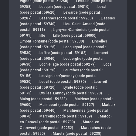
,
Vignes (code postal : 59258)
Lesdain (code postal :
,
,
59258)
Lesquin (code postal : 59810)
Leval
,
(code postal : 59620)
Lewarde (code postal :
,
,
59287)
Lezennes (code postal : 59260)
Liessies
,
(code postal : 59740)
Lieu-Saint-Amand (code
,
postal : 59111)
Ligny-en-Cambrésis (code postal :
,
,
,
59191)
lille
Lille (code postal : 59000)
,
Limont-Fontaine (code postal : 59330)
Linselles
,
(code postal : 59126)
Locquignol (code postal :
,
,
59530)
Loffre (code postal : 59182)
Lompret
,
(code postal : 59840)
Looberghe (code postal :
,
,
59630)
Loon-Plage (code postal : 59279)
Loos
,
(code postal : 59120)
Lourches (code postal :
,
59156)
Louvignies-Quesnoy (code postal :
,
,
59530)
Louvil (code postal : 59830)
Louvroil
,
(code postal : 59720)
Lynde (code postal :
,
,
59173)
Lys-lez-Lannoy (code postal : 59390)
,
Maing (code postal : 59233)
Mairieux (code postal :
,
,
59600)
Malincourt (code postal : 59127)
Marbaix
,
(code postal : 59440)
Marchiennes (code postal :
,
,
59870)
Marcoing (code postal : 59159)
Marcq-
,
en-Baroeul (code postal : 59700)
Marcq-en-
,
Ostrevent (code postal : 59252)
Maresches (code
,
,
postal : 59990)
Maretz (code postal : 59238)