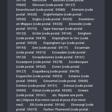
59114)
électricité
Elesmes (code postal :
,
,
59600)
Elincourt (code postal : 59127)
,
Emerchicourt (code postal : 59580)
Emmerin (code
,
postal : 59320)
Englefontaine (code postal :
,
,
59530)
Englos (code postal : 59320)
Ennetières-
,
en-Weppes (code postal : 59320)
Ennevelin (code
,
postal : 59710)
Eppe-Sauvage (code postal :
,
,
59132)
Erchin (code postal : 59169)
Eringhem
,
(code postal : 59470)
Erquinghem-le-Sec (code
,
postal : 59320)
Erquinghem-Lys (code postal :
,
,
59193)
Erre (code postal : 59171)
Escarmain
,
(code postal : 59213)
Escaudain (code postal :
,
,
59124)
Escaudoeuvres (code postal : 59161)
,
Escautpont (code postal : 59278)
Escobecques
,
(code postal : 59320)
Esnes (code postal :
,
,
59127)
Esquelbecq (code postal : 59470)
,
Esquerchin (code postal : 59553)
Estaires (code
,
,
postal : 59940)
Estourmel (code postal : 59400)
,
Estrées (code postal : 59151)
Estreux (code postal :
,
,
59990)
Estrun (code postal : 59295)
Eswars
,
,
(code postal : 59161)
etc. Réparer une porte
etc.) Dépose d'un miroir cassé et pose d'un miroir
,
,
neuf;
Eth (code postal : 59144)
Etroeungt (code
,
postal : 59219)
Faches-Thumesnil (code postal :