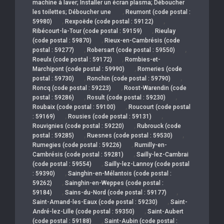
machine à laver; Installer un écran plasma; Déboucher
,
les toilettes; Déboucher une
Reumont (code postal :
,
,
59980)
Rexpoëde (code postal : 59122)
,
Ribécourt-la-Tour (code postal : 59159)
Rieulay
,
(code postal : 59870)
Rieux-en-Cambrésis (code
,
,
postal : 59277)
Robersart (code postal : 59550)
,
Roeulx (code postal : 59172)
Rombies-et-
,
Marchipont (code postal : 59990)
Romeries (code
,
,
postal : 59730)
Ronchin (code postal : 59790)
,
Roncq (code postal : 59223)
Roost-Warendin (code
,
,
postal : 59286)
Rosult (code postal : 59230)
,
Roubaix (code postal : 59100)
Roucourt (code postal
,
,
: 59169)
Rousies (code postal : 59131)
,
Rouvignies (code postal : 59220)
Rubrouck (code
,
,
postal : 59285)
Ruesnes (code postal : 59530)
,
Rumegies (code postal : 59226)
Rumilly-en-
,
Cambrésis (code postal : 59281)
Sailly-lez-Cambrai
,
(code postal : 59554)
Sailly-lez-Lannoy (code postal
,
: 59390)
Sainghin-en-Mélantois (code postal :
,
59262)
Sainghin-en-Weppes (code postal :
,
,
59184)
Sains-du-Nord (code postal : 59177)
,
Saint-Amand-les-Eaux (code postal : 59230)
Saint-
,
André-lez-Lille (code postal : 59350)
Saint-Aubert
,
(code postal : 59188)
Saint-Aubin (code postal :