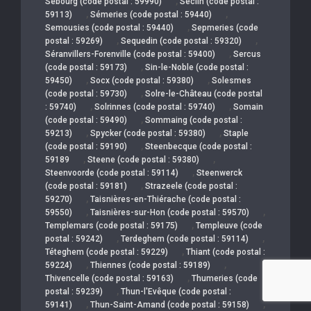
,
Sebourg (code postal : 59990)
Seclin (code postal :
,
,
59113)
Sémeries (code postal : 59440)
,
Semousies (code postal : 59440)
Sepmeries (code
,
,
postal : 59269)
Sequedin (code postal : 59320)
,
Séranvillers-Forenville (code postal : 59400)
Sercus
,
(code postal : 59173)
Sin-le-Noble (code postal :
,
,
59450)
Socx (code postal : 59380)
Solesmes
,
(code postal : 59730)
Solre-le-Château (code postal
,
,
: 59740)
Solrinnes (code postal : 59740)
Somain
,
(code postal : 59490)
Sommaing (code postal :
,
,
59213)
Spycker (code postal : 59380)
Staple
,
(code postal : 59190)
Steenbecque (code postal :
,
,
59189
Steene (code postal : 59380)
,
Steenvoorde (code postal : 59114)
Steenwerck
,
(code postal : 59181)
Strazeele (code postal :
,
59270)
Taisnières-en-Thiérache (code postal :
,
,
59550)
Taisnières-sur-Hon (code postal : 59570)
,
Templemars (code postal : 59175)
Templeuve (code
,
,
postal : 59242)
Terdeghem (code postal : 59114)
,
Téteghem (code postal : 59229)
Thiant (code postal :
,
,
59224)
Thiennes (code postal : 59189)
,
Thivencelle (code postal : 59163)
Thumeries (code
,
postal : 59239)
Thun-l'Evêque (code postal :
,
,
59141)
Thun-Saint-Amand (code postal : 59158)