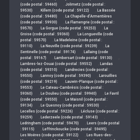
,
(code postal : 59460)
Jolimetz (code postal :
,
,
59530)
Killem (code postal : 59122)
La Bassée
,
(code postal : 59480)
La Chapelle-d'Armentières
,
(code postal : 59930)
La Flamengrie (code postal :
,
,
59570)
La Gorgue (code postal : 59253)
La
,
Groise (code postal : 59360)
La Longueville (code
,
postal : 59570)
La Madeleine (code postal :
,
,
59110)
La Neuville (code postal : 59239)
La
,
Sentinelle (code postal : 59174)
Lallaing (code
,
,
postal : 59167)
Lambersart (code postal : 59130)
,
Lambres-lez-Douai (code postal : 59552)
Landas
,
(code postal : 59310)
Landrecies (code postal :
,
,
59550)
Lannoy (code postal : 59390)
Larouillies
,
(code postal : 59219)
Lauwin-Planque (code postal :
,
59553)
Le Cateau-Cambrésis (code postal :
,
,
59360)
Le Doulieu (code postal : 59940)
Le Favril
,
(code postal : 59550)
Le Maisnil (code postal :
,
,
59134)
Le Quesnoy (code postal : 59530)
,
Lecelles (code postal : 59226)
Lécluse (code postal :
,
,
59259)
Lederzeele (code postal : 59143)
,
Ledringhem (code postal : 59470)
Leers (code postal
,
,
: 59115)
Leffrinckoucke (code postal : 59495)
,
Les Moëres (code postal : 59122)
Les Rues-des-