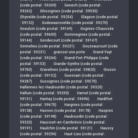
,
(code postal : 59249)
Genech (code postal :
,
,
59242)
Ghissignies (code postal : 59530)
,
Ghyvelde (code postal : 59254)
Glageon (code postal
,
,
: 59132)
Godewaersvelde (code postal : 59270)
,
Goeulzin (code postal : 59169)
Gognies-Chaussée
,
(code postal : 59600)
Gommegnies (code postal :
,
,
59144)
Gondecourt (code postal : 59147)
,
Gonnelieu (code postal : 59231)
Gouzeaucourt (code
,
,
postal : 59231)
graisser une porte
Grand-Fayt
,
(code postal : 59244)
Grand-Fort-Philippe (code
,
postal : 59153)
Grande-Synthe (code postal :
,
,
59760)
Gravelines (code postal : 59820)
Gruson
,
(code postal : 59152)
Guesnain (code postal :
,
,
59287)
Gussignies (code postal : 59570)
,
Hallennes-lez-Haubourdin (code postal : 59320)
,
Halluin (code postal : 59250)
Hamel (code postal :
,
,
59151)
Hantay (code postal : 59496)
Hardifort
,
(code postal : 59670)
Hargnies (code postal :
,
,
59138)
Hasnon (code postal : 59178)
Haspres
,
(code postal : 59198)
Haubourdin (code postal :
,
59320)
Haucourt-en-Cambrésis (code postal :
,
,
59191)
Haulchin (code postal : 59121)
Haussy
,
(code postal : 59294)
Haut-Lieu (code postal :