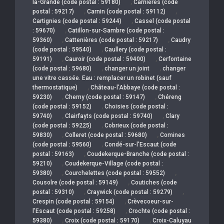
,
la-Grande (code postal : 59180)
Carnières (code
,
,
postal : 59217)
Carnin (code postal : 59112)
,
Cartignies (code postal : 59244)
Cassel (code postal
,
: 59670)
Catillon-sur-Sambre (code postal :
,
,
59360)
Cattenières (code postal : 59217)
Caudry
,
(code postal : 59540)
Caullery (code postal :
,
,
59191)
Cauroir (code postal : 59400)
Cerfontaine
,
,
(code postal : 59680)
changer un joint
changer
une vitre cassée. Eau : remplacer un robinet (sauf
,
thermostatique)
Château-l'Abbaye (code postal :
,
,
59230)
Chemy (code postal : 59147)
Chéreng
,
(code postal : 59152)
Choisies (code postal :
,
,
59740)
Clairfayts (code postal : 59740)
Clary
,
(code postal : 59225)
Cobrieux (code postal :
,
,
59830)
Colleret (code postal : 59680)
Comines
,
(code postal : 59560)
Condé-sur-l'Escaut (code
,
postal : 59163)
Coudekerque-Branche (code postal :
,
59210)
Coudekerque-Village (code postal :
,
,
59380)
Courchelettes (code postal : 59552)
,
Cousolre (code postal : 59149)
Coutiches (code
,
,
postal : 59310)
Craywick (code postal : 59279)
,
Crespin (code postal : 59154)
Crèvecoeur-sur-
,
l'Escaut (code postal : 59258)
Crochte (code postal :
,
,
59380)
Croix (code postal : 59170)
Croix-Caluyau