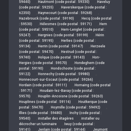
,
,
59440)
Hautmont (code postal : 59330)
Haveluy
,
(code postal : 59255)
Haverskerque (code postal :
,
,
62350)
Haynecourt (code postal : 59268)
,
Hazebrouck (code postal : 59190)
Hecq (code postal
,
,
: 59530)
Hélesmes (code postal : 59171)
Hem
,
(code postal : 59510)
Hem-Lenglet (code postal :
,
,
59247)
Hergnies (code postal : 59199)
Hérin
,
(code postal : 59195)
Herlies (code postal :
,
,
59134)
Herrin (code postal : 59147)
Herzeele
,
(code postal : 59470)
Hestrud (code postal :
,
,
59740)
Holque (code postal : 59143)
Hon-
,
Hergies (code postal : 59570)
Hondeghem (code
,
postal : 59190)
Hondschoote (code postal :
,
,
59122)
Honnechy (code postal : 59980)
,
Honnecourt-sur-Escaut (code postal : 59266)
,
Hordain (code postal : 59111)
Hornaing (code postal
,
: 59171)
Houdain-lez-Bavay (code postal :
,
59570)
Houplin-Ancoisne (code postal : 59263)
,
Houplines (code postal : 59116)
Houtkerque (code
,
,
postal : 59470)
Hoymille (code postal : 59492)
,
Illies (code postal : 59480)
Inchy (code postal :
,
,
59540)
installer des étagères
installer ou
,
décrocher un luminaire
Iwuy (code postal :
,
,
59141)
Jenlain (code postal : 59144)
Jeumont