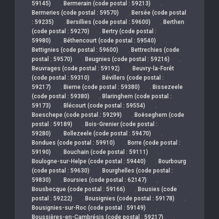
,
,
59145)
Bermerain (code postal : 59213)
,
Bermeries (code postal : 59570)
Bersée (code postal
,
,
: 59235)
Bersillies (code postal : 59600)
Berthen
,
(code postal : 59270)
Bertry (code postal :
,
,
59980)
Béthencourt (code postal : 59540)
,
Bettignies (code postal : 59600)
Bettrechies (code
,
,
postal : 59570)
Beugnies (code postal : 59216)
,
Beuvrages (code postal : 59192)
Beuvry-la-Forêt
,
(code postal : 59310)
Bévillers (code postal :
,
,
59217)
Bierne (code postal : 59380)
Bissezeele
,
(code postal : 59380)
Blaringhem (code postal :
,
,
59173)
Blécourt (code postal : 59554)
,
Boeschepe (code postal : 59299)
Boëseghem (code
,
postal : 59189)
Bois-Grenier (code postal :
,
,
59280)
Bollezeele (code postal : 59470)
,
Bondues (code postal : 59910)
Borre (code postal :
,
,
59190)
Bouchain (code postal : 59111)
,
Boulogne-sur-Helpe (code postal : 59440)
Bourbourg
,
(code postal : 59630)
Bourghelles (code postal :
,
,
59830)
Boursies (code postal : 62147)
,
Bousbecque (code postal : 59166)
Bousies (code
,
,
postal : 59222)
Bousignies (code postal : 59178)
,
Bousignies-sur-Roc (code postal : 59149)
,
Boussières-en-Cambrésis (code postal : 59217)