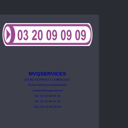
MVQSERVICES
133
BD
GEORGES
CLEMENCEAU
59700 MARCQ EN BAROEUL
contact@mvqservices.fr
Tél: 03 20 09 09 09
Tél: 03 20 98 01 22
Fax: 03 20 83 90 64