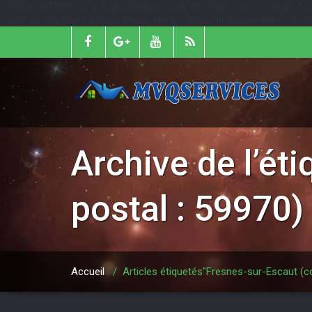
// Forcer HTTPS sur le logo du thème add_filter('get_custom_logo', function
return str_replace('http://jardinage-lille.fr', 'https://jardinage-lille.fr', $
Archive de l’ét
postal : 59970)
Accueil
/
Articles étiquetés"Fresnes-sur-Escaut (c