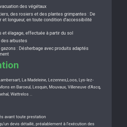
évacuation des végétaux
itiers, des rosiers et des plantes grimpantes : De
r et longueur, en toute condition d’accessibilité
s et élagage, effectuée à partir du sol
t des arbustes
s gazons : Désherbage avec produits adaptés
ement
ntion
Lambersart, La Madeleine, Lezennes,Loos, Lys-lez-
Mons en Baroeul, Lesquin, Mouvaux, Villeneuve d’Ascq,
uehal, Wattrelos …
ués avant toute prestation
 qu’un devis détaillé, préalablement à l’exécution des