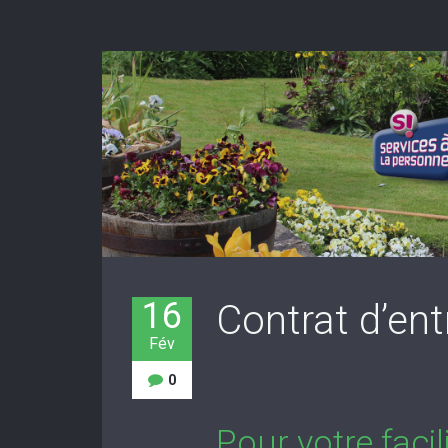
16
Contrat d’ent
Fév
0
Pour votre faci