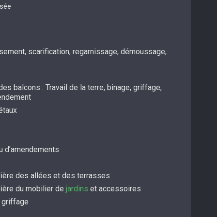
isée
ssement, scarification, regarnissage, démoussage,
es balcons : Travail de la terre, binage, griffage,
mendement
étaux
/ou d’amendements
ière des allées et des terrasses
lière du mobilier de
jardins
et accessoires
 griffage