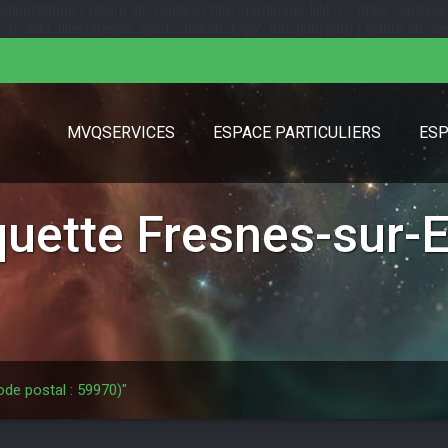
($html) { return str_replace('http://jardinage-lille.fr', 'https://jardinage
url); }); add_filter('theme_mod_custom_logo', function($url) { return str_replac
MVQSERVICES
ESPACE PARTICULIERS
ESP
iquette
Fresnes-sur-
ode postal : 59970)"