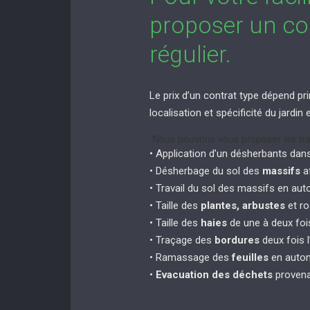
proposer un con
régulier.
Le prix d’un contrat type dépend pri
localisation et spécificité du jardi
Nous pouvons vous proposer les tra
• Application d’un désherbants dan
• Désherbage du sol des
massifs
af
• Travail du sol des massifs en au
• Taille des
plantes, arbustes
et ro
• Taille des
haies
de une à deux fois
• Traçage des
bordures
deux fois l
• Ramassage des
feuilles
en autom
•
Evacuation des déchets
provena