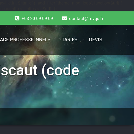
-lille.fr', $html); }); add_filter('theme_mod_logo', function($url) {
e('http://', 'https://', $url); });
+03 20 09 09 09
contact@mvqs.fr
ACE PROFESSIONNELS
TARIFS
DEVIS
Escaut (code