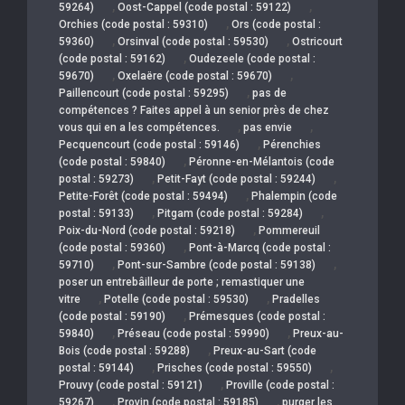
,
,
59264)
Oost-Cappel (code postal : 59122)
,
Orchies (code postal : 59310)
Ors (code postal :
,
,
59360)
Orsinval (code postal : 59530)
Ostricourt
,
(code postal : 59162)
Oudezeele (code postal :
,
,
59670)
Oxelaëre (code postal : 59670)
,
Paillencourt (code postal : 59295)
pas de
compétences ? Faites appel à un senior près de chez
,
,
vous qui en a les compétences.
pas envie
,
Pecquencourt (code postal : 59146)
Pérenchies
,
(code postal : 59840)
Péronne-en-Mélantois (code
,
,
postal : 59273)
Petit-Fayt (code postal : 59244)
,
Petite-Forêt (code postal : 59494)
Phalempin (code
,
,
postal : 59133)
Pitgam (code postal : 59284)
,
Poix-du-Nord (code postal : 59218)
Pommereuil
,
(code postal : 59360)
Pont-à-Marcq (code postal :
,
,
59710)
Pont-sur-Sambre (code postal : 59138)
poser un entrebâilleur de porte ; remastiquer une
,
,
vitre
Potelle (code postal : 59530)
Pradelles
,
(code postal : 59190)
Prémesques (code postal :
,
,
59840)
Préseau (code postal : 59990)
Preux-au-
,
Bois (code postal : 59288)
Preux-au-Sart (code
,
,
postal : 59144)
Prisches (code postal : 59550)
,
Prouvy (code postal : 59121)
Proville (code postal :
,
,
59267)
Provin (code postal : 59185)
purger les