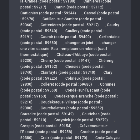
,
la-Grande (code postal : 59180)
Carnières (code
,
,
postal : 59217)
Carnin (code postal : 59112)
,
Cartignies (code postal : 59244)
Cassel (code postal
,
: 59670)
Catillon-sur-Sambre (code postal :
,
,
59360)
Cattenières (code postal : 59217)
Caudry
,
(code postal : 59540)
Caullery (code postal :
,
,
59191)
Cauroir (code postal : 59400)
Cerfontaine
,
,
(code postal : 59680)
changer un joint
changer
une vitre cassée. Eau : remplacer un robinet (sauf
,
thermostatique)
Château-l'Abbaye (code postal :
,
,
59230)
Chemy (code postal : 59147)
Chéreng
,
(code postal : 59152)
Choisies (code postal :
,
,
59740)
Clairfayts (code postal : 59740)
Clary
,
(code postal : 59225)
Cobrieux (code postal :
,
,
59830)
Colleret (code postal : 59680)
Comines
,
(code postal : 59560)
Condé-sur-l'Escaut (code
,
postal : 59163)
Coudekerque-Branche (code postal :
,
59210)
Coudekerque-Village (code postal :
,
,
59380)
Courchelettes (code postal : 59552)
,
Cousolre (code postal : 59149)
Coutiches (code
,
,
postal : 59310)
Craywick (code postal : 59279)
,
Crespin (code postal : 59154)
Crèvecoeur-sur-
,
l'Escaut (code postal : 59258)
Crochte (code postal :
,
,
59380)
Croix (code postal : 59170)
Croix-Caluyau