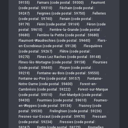
,
,
59155)
Famars (code postal : 59300)
Faumont
,
(code postal : 59310)
Féchain (code postal :
,
,
59247)
Feignies (code postal : 59750)
Felleries
,
(code postal : 59740)
Fenain (code postal :
,
,
59179)
Férin (code postal : 59169)
Féron (code
,
postal : 59610)
Ferrière-la-Grande (code postal :
,
,
59680)
Ferrière-la-Petite (code postal : 59680)
,
Flaumont-Waudrechies (code postal : 59440)
Flers-
,
en-Escrebieux (code postal : 59128)
Flesquières
,
(code postal : 59267)
Flêtre (code postal :
,
,
59270)
Flines Lez Raches (code postal : 59148)
,
Flines-lès-Mortagne (code postal : 59158)
Floursies
,
(code postal : 59440)
Floyon (code postal :
,
,
59219)
Fontaine-au-Bois (code postal : 59550)
,
Fontaine-au-Pire (code postal : 59157)
Fontaine-
,
Notre-Dame (code postal : 59400)
Forest-en-
,
Cambrésis (code postal : 59222)
Forest-sur-Marque
,
(code postal : 59510)
Fort-Mardyck (code postal :
,
,
59430)
Fourmies (code postal : 59610)
Fournes-
,
en-Weppes (code postal : 59134)
Frasnoy (code
,
,
postal : 59530)
Frelinghien (code postal : 59236)
,
Fresnes-sur-Escaut (code postal : 59970)
Fressain
,
(code postal : 59234)
Fressies (code postal :
,
,
59247)
Fretin (code postal : 59273)
Fromelles