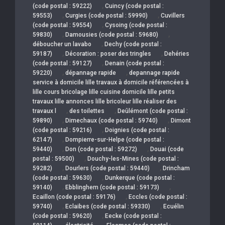
,
(code postal : 59222)
Cuincy (code postal :
,
,
59553)
Curgies (code postal : 59990)
Cuvillers
,
(code postal : 59554)
Cysoing (code postal :
,
,
59830)
Damousies (code postal : 59680)
,
déboucher un lavabo
Dechy (code postal :
,
,
59187)
Décoration : poser des tringles
Dehéries
,
(code postal : 59127)
Denain (code postal :
,
,
59220)
dépannage rapide
depannage rapide
service à domicile lille travaux à domicile référencées à
lille cours bricolage lille cuisine domicile lille petits
travaux lille annonces lille bricoleur lille réaliser des
,
,
travaux l
des toilettes
Deûlémont (code postal :
,
,
59890)
Dimechaux (code postal : 59740)
Dimont
,
(code postal : 59216)
Doignies (code postal :
,
62147)
Dompierre-sur-Helpe (code postal :
,
,
59440)
Don (code postal : 59272)
Douai (code
,
postal : 59500)
Douchy-les-Mines (code postal :
,
,
59282)
Dourlers (code postal : 59440)
Drincham
,
(code postal : 59630)
Dunkerque (code postal :
,
,
59140)
Ebblinghem (code postal : 59173)
,
Ecaillon (code postal : 59176)
Eccles (code postal :
,
,
59740)
Eclaibes (code postal : 59330)
Ecuélin
,
(code postal : 59620)
Eecke (code postal :
,
,