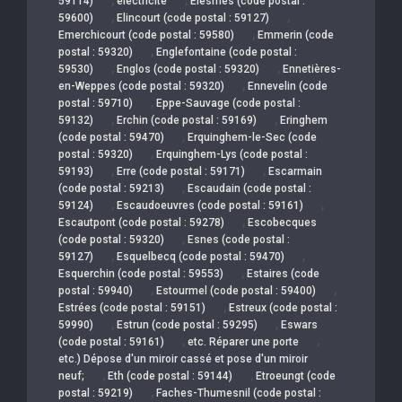
59114)
électricité
Elesmes (code postal :
,
,
59600)
Elincourt (code postal : 59127)
,
Emerchicourt (code postal : 59580)
Emmerin (code
,
postal : 59320)
Englefontaine (code postal :
,
,
59530)
Englos (code postal : 59320)
Ennetières-
,
en-Weppes (code postal : 59320)
Ennevelin (code
,
postal : 59710)
Eppe-Sauvage (code postal :
,
,
59132)
Erchin (code postal : 59169)
Eringhem
,
(code postal : 59470)
Erquinghem-le-Sec (code
,
postal : 59320)
Erquinghem-Lys (code postal :
,
,
59193)
Erre (code postal : 59171)
Escarmain
,
(code postal : 59213)
Escaudain (code postal :
,
,
59124)
Escaudoeuvres (code postal : 59161)
,
Escautpont (code postal : 59278)
Escobecques
,
(code postal : 59320)
Esnes (code postal :
,
,
59127)
Esquelbecq (code postal : 59470)
,
Esquerchin (code postal : 59553)
Estaires (code
,
,
postal : 59940)
Estourmel (code postal : 59400)
,
Estrées (code postal : 59151)
Estreux (code postal :
,
,
59990)
Estrun (code postal : 59295)
Eswars
,
,
(code postal : 59161)
etc. Réparer une porte
etc.) Dépose d'un miroir cassé et pose d'un miroir
,
,
neuf;
Eth (code postal : 59144)
Etroeungt (code
,
postal : 59219)
Faches-Thumesnil (code postal :