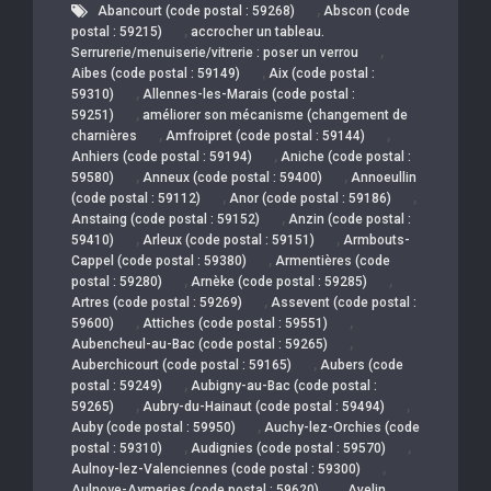
,
Abancourt (code postal : 59268)
Abscon (code
,
postal : 59215)
accrocher un tableau.
,
Serrurerie/menuiserie/vitrerie : poser un verrou
,
Aibes (code postal : 59149)
Aix (code postal :
,
59310)
Allennes-les-Marais (code postal :
,
59251)
améliorer son mécanisme (changement de
,
,
charnières
Amfroipret (code postal : 59144)
,
Anhiers (code postal : 59194)
Aniche (code postal :
,
,
59580)
Anneux (code postal : 59400)
Annoeullin
,
,
(code postal : 59112)
Anor (code postal : 59186)
,
Anstaing (code postal : 59152)
Anzin (code postal :
,
,
59410)
Arleux (code postal : 59151)
Armbouts-
,
Cappel (code postal : 59380)
Armentières (code
,
,
postal : 59280)
Arnèke (code postal : 59285)
,
Artres (code postal : 59269)
Assevent (code postal :
,
,
59600)
Attiches (code postal : 59551)
,
Aubencheul-au-Bac (code postal : 59265)
,
Auberchicourt (code postal : 59165)
Aubers (code
,
postal : 59249)
Aubigny-au-Bac (code postal :
,
,
59265)
Aubry-du-Hainaut (code postal : 59494)
,
Auby (code postal : 59950)
Auchy-lez-Orchies (code
,
,
postal : 59310)
Audignies (code postal : 59570)
,
Aulnoy-lez-Valenciennes (code postal : 59300)
,
Aulnoye-Aymeries (code postal : 59620)
Avelin