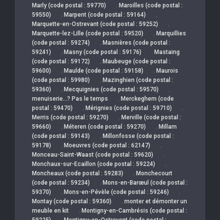
,
Marly (code postal : 59770)
Maroilles (code postal :
,
,
59550)
Marpent (code postal : 59164)
,
Marquette-en-Ostrevant (code postal : 59252)
,
Marquette-lez-Lille (code postal : 59520)
Marquillies
,
(code postal : 59274)
Masnières (code postal :
,
,
59241)
Masny (code postal : 59176)
Mastaing
,
(code postal : 59172)
Maubeuge (code postal :
,
,
59600)
Maulde (code postal : 59158)
Maurois
,
(code postal : 59980)
Mazinghien (code postal :
,
,
59360)
Mecquignies (code postal : 59570)
,
menuiserie…? Pas le temps
Merckeghem (code
,
,
postal : 59470)
Mérignies (code postal : 59710)
,
Merris (code postal : 59270)
Merville (code postal :
,
,
59660)
Méteren (code postal : 59270)
Millam
,
(code postal : 59143)
Millonfosse (code postal :
,
,
59178)
Moeuvres (code postal : 62147)
,
Monceau-Saint-Waast (code postal : 59620)
,
Monchaux-sur-Ecaillon (code postal : 59224)
,
Moncheaux (code postal : 59283)
Monchecourt
,
(code postal : 59234)
Mons-en-Barœul (code postal :
,
,
59370)
Mons-en-Pévèle (code postal : 59246)
,
Montay (code postal : 59360)
monter et démonter un
,
meuble en kit
Montigny-en-Cambrésis (code postal :
,
59225)
Montigny-en-Ostrevent (code postal :