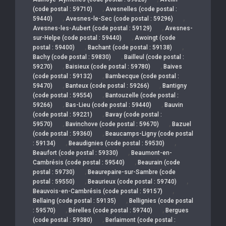
,
(code postal : 59710)
Avesnelles (code postal :
,
,
59440)
Avesnes-le-Sec (code postal : 59296)
,
Avesnes-les-Aubert (code postal : 59129)
Avesnes-
,
sur-Helpe (code postal : 59440)
Awoingt (code
,
,
postal : 59400)
Bachant (code postal : 59138)
,
Bachy (code postal : 59830)
Bailleul (code postal :
,
,
59270)
Baisieux (code postal : 59780)
Baives
,
(code postal : 59132)
Bambecque (code postal :
,
,
59470)
Banteux (code postal : 59266)
Bantigny
,
(code postal : 59554)
Bantouzelle (code postal :
,
,
59266)
Bas-Lieu (code postal : 59440)
Bauvin
,
(code postal : 59221)
Bavay (code postal :
,
,
59570)
Bavinchove (code postal : 59670)
Bazuel
,
(code postal : 59360)
Beaucamps-Ligny (code postal
,
,
: 59134)
Beaudignies (code postal : 59530)
,
Beaufort (code postal : 59330)
Beaumont-en-
,
Cambrésis (code postal : 59540)
Beaurain (code
,
postal : 59730)
Beaurepaire-sur-Sambre (code
,
,
postal : 59550)
Beaurieux (code postal : 59740)
,
Beauvois-en-Cambrésis (code postal : 59157)
,
Bellaing (code postal : 59135)
Bellignies (code postal
,
,
: 59570)
Bérelles (code postal : 59740)
Bergues
,
(code postal : 59380)
Berlaimont (code postal :