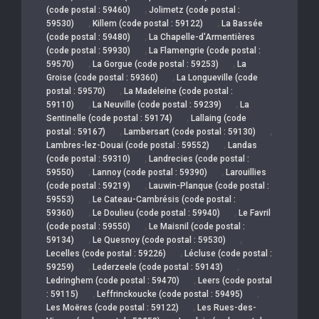
,
(code postal : 59460)
Jolimetz (code postal :
,
,
59530)
Killem (code postal : 59122)
La Bassée
,
(code postal : 59480)
La Chapelle-d'Armentières
,
(code postal : 59930)
La Flamengrie (code postal :
,
,
59570)
La Gorgue (code postal : 59253)
La
,
Groise (code postal : 59360)
La Longueville (code
,
postal : 59570)
La Madeleine (code postal :
,
,
59110)
La Neuville (code postal : 59239)
La
,
Sentinelle (code postal : 59174)
Lallaing (code
,
,
postal : 59167)
Lambersart (code postal : 59130)
,
Lambres-lez-Douai (code postal : 59552)
Landas
,
(code postal : 59310)
Landrecies (code postal :
,
,
59550)
Lannoy (code postal : 59390)
Larouillies
,
(code postal : 59219)
Lauwin-Planque (code postal :
,
59553)
Le Cateau-Cambrésis (code postal :
,
,
59360)
Le Doulieu (code postal : 59940)
Le Favril
,
(code postal : 59550)
Le Maisnil (code postal :
,
,
59134)
Le Quesnoy (code postal : 59530)
,
Lecelles (code postal : 59226)
Lécluse (code postal :
,
,
59259)
Lederzeele (code postal : 59143)
,
Ledringhem (code postal : 59470)
Leers (code postal
,
,
: 59115)
Leffrinckoucke (code postal : 59495)
,
Les Moëres (code postal : 59122)
Les Rues-des-