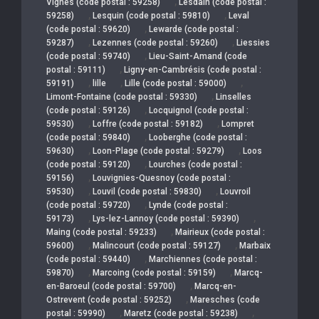
,
Vignes (code postal : 59258)
Lesdain (code postal :
,
,
59258)
Lesquin (code postal : 59810)
Leval
,
(code postal : 59620)
Lewarde (code postal :
,
,
59287)
Lezennes (code postal : 59260)
Liessies
,
(code postal : 59740)
Lieu-Saint-Amand (code
,
postal : 59111)
Ligny-en-Cambrésis (code postal :
,
,
,
59191)
lille
Lille (code postal : 59000)
,
Limont-Fontaine (code postal : 59330)
Linselles
,
(code postal : 59126)
Locquignol (code postal :
,
,
59530)
Loffre (code postal : 59182)
Lompret
,
(code postal : 59840)
Looberghe (code postal :
,
,
59630)
Loon-Plage (code postal : 59279)
Loos
,
(code postal : 59120)
Lourches (code postal :
,
59156)
Louvignies-Quesnoy (code postal :
,
,
59530)
Louvil (code postal : 59830)
Louvroil
,
(code postal : 59720)
Lynde (code postal :
,
,
59173)
Lys-lez-Lannoy (code postal : 59390)
,
Maing (code postal : 59233)
Mairieux (code postal :
,
,
59600)
Malincourt (code postal : 59127)
Marbaix
,
(code postal : 59440)
Marchiennes (code postal :
,
,
59870)
Marcoing (code postal : 59159)
Marcq-
,
en-Baroeul (code postal : 59700)
Marcq-en-
,
Ostrevent (code postal : 59252)
Maresches (code
,
,
postal : 59990)
Maretz (code postal : 59238)