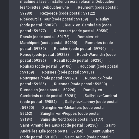
machine à laver; Installer un écran plasma; Déboucher
,
les toilettes; Déboucher une
Reumont (code postal :
,
,
59980)
Rexpoëde (code postal : 59122)
,
Ribécourt-la-Tour (code postal : 59159)
Rieulay
,
(code postal : 59870)
Rieux-en-Cambrésis (code
,
,
postal : 59277)
Robersart (code postal : 59550)
,
Roeulx (code postal : 59172)
Rombies-et-
,
Marchipont (code postal : 59990)
Romeries (code
,
,
postal : 59730)
Ronchin (code postal : 59790)
,
Roncq (code postal : 59223)
Roost-Warendin (code
,
,
postal : 59286)
Rosult (code postal : 59230)
,
Roubaix (code postal : 59100)
Roucourt (code postal
,
,
: 59169)
Rousies (code postal : 59131)
,
Rouvignies (code postal : 59220)
Rubrouck (code
,
,
postal : 59285)
Ruesnes (code postal : 59530)
,
Rumegies (code postal : 59226)
Rumilly-en-
,
Cambrésis (code postal : 59281)
Sailly-lez-Cambrai
,
(code postal : 59554)
Sailly-lez-Lannoy (code postal
,
: 59390)
Sainghin-en-Mélantois (code postal :
,
59262)
Sainghin-en-Weppes (code postal :
,
,
59184)
Sains-du-Nord (code postal : 59177)
,
Saint-Amand-les-Eaux (code postal : 59230)
Saint-
,
André-lez-Lille (code postal : 59350)
Saint-Aubert
,
(code postal : 59188)
Saint-Aubin (code postal :