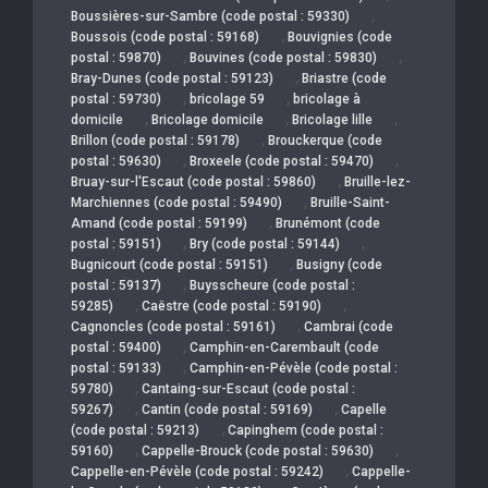
,
Boussières-sur-Sambre (code postal : 59330)
,
Boussois (code postal : 59168)
Bouvignies (code
,
,
postal : 59870)
Bouvines (code postal : 59830)
,
Bray-Dunes (code postal : 59123)
Briastre (code
,
,
postal : 59730)
bricolage 59
bricolage à
,
,
,
domicile
Bricolage domicile
Bricolage lille
,
Brillon (code postal : 59178)
Brouckerque (code
,
,
postal : 59630)
Broxeele (code postal : 59470)
,
Bruay-sur-l'Escaut (code postal : 59860)
Bruille-lez-
,
Marchiennes (code postal : 59490)
Bruille-Saint-
,
Amand (code postal : 59199)
Brunémont (code
,
,
postal : 59151)
Bry (code postal : 59144)
,
Bugnicourt (code postal : 59151)
Busigny (code
,
postal : 59137)
Buysscheure (code postal :
,
,
59285)
Caëstre (code postal : 59190)
,
Cagnoncles (code postal : 59161)
Cambrai (code
,
postal : 59400)
Camphin-en-Carembault (code
,
postal : 59133)
Camphin-en-Pévèle (code postal :
,
59780)
Cantaing-sur-Escaut (code postal :
,
,
59267)
Cantin (code postal : 59169)
Capelle
,
(code postal : 59213)
Capinghem (code postal :
,
,
59160)
Cappelle-Brouck (code postal : 59630)
,
Cappelle-en-Pévèle (code postal : 59242)
Cappelle-