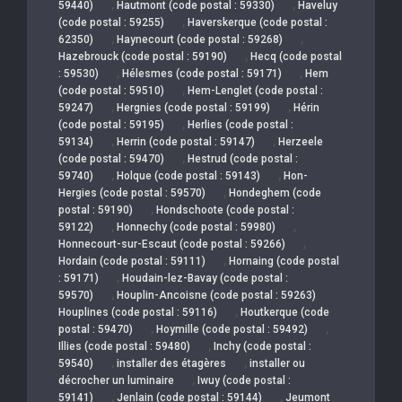
,
,
59440)
Hautmont (code postal : 59330)
Haveluy
,
(code postal : 59255)
Haverskerque (code postal :
,
,
62350)
Haynecourt (code postal : 59268)
,
Hazebrouck (code postal : 59190)
Hecq (code postal
,
,
: 59530)
Hélesmes (code postal : 59171)
Hem
,
(code postal : 59510)
Hem-Lenglet (code postal :
,
,
59247)
Hergnies (code postal : 59199)
Hérin
,
(code postal : 59195)
Herlies (code postal :
,
,
59134)
Herrin (code postal : 59147)
Herzeele
,
(code postal : 59470)
Hestrud (code postal :
,
,
59740)
Holque (code postal : 59143)
Hon-
,
Hergies (code postal : 59570)
Hondeghem (code
,
postal : 59190)
Hondschoote (code postal :
,
,
59122)
Honnechy (code postal : 59980)
,
Honnecourt-sur-Escaut (code postal : 59266)
,
Hordain (code postal : 59111)
Hornaing (code postal
,
: 59171)
Houdain-lez-Bavay (code postal :
,
59570)
Houplin-Ancoisne (code postal : 59263)
,
Houplines (code postal : 59116)
Houtkerque (code
,
,
postal : 59470)
Hoymille (code postal : 59492)
,
Illies (code postal : 59480)
Inchy (code postal :
,
,
59540)
installer des étagères
installer ou
,
décrocher un luminaire
Iwuy (code postal :
,
,
59141)
Jenlain (code postal : 59144)
Jeumont