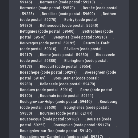
,
,
59145)
Bermerain (code postal : 59213)
,
Bermeries (code postal : 59570)
Bersée (code postal
,
,
: 59235)
Bersillies (code postal : 59600)
Berthen
,
(code postal : 59270)
Bertry (code postal :
,
,
59980)
Béthencourt (code postal : 59540)
,
Bettignies (code postal : 59600)
Bettrechies (code
,
,
postal : 59570)
Beugnies (code postal : 59216)
,
Beuvrages (code postal : 59192)
Beuvry-la-Forêt
,
(code postal : 59310)
Bévillers (code postal :
,
,
59217)
Bierne (code postal : 59380)
Bissezeele
,
(code postal : 59380)
Blaringhem (code postal :
,
,
59173)
Blécourt (code postal : 59554)
,
Boeschepe (code postal : 59299)
Boëseghem (code
,
postal : 59189)
Bois-Grenier (code postal :
,
,
59280)
Bollezeele (code postal : 59470)
,
Bondues (code postal : 59910)
Borre (code postal :
,
,
59190)
Bouchain (code postal : 59111)
,
Boulogne-sur-Helpe (code postal : 59440)
Bourbourg
,
(code postal : 59630)
Bourghelles (code postal :
,
,
59830)
Boursies (code postal : 62147)
,
Bousbecque (code postal : 59166)
Bousies (code
,
,
postal : 59222)
Bousignies (code postal : 59178)
,
Bousignies-sur-Roc (code postal : 59149)
,
Boussières-en-Cambrésis (code postal : 59217)