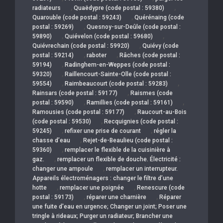
,
,
radiateurs
Quaëdypre (code postal : 59380)
,
Quarouble (code postal : 59243)
Quérénaing (code
,
postal : 59269)
Quesnoy-sur-Deûle (code postal :
,
,
59890)
Quiévelon (code postal : 59680)
,
Quiévrechain (code postal : 59920)
Quiévy (code
,
,
postal : 59214)
raboter
Râches (code postal :
,
59194)
Radinghem-en-Weppes (code postal :
,
59320)
Raillencourt-Sainte-Olle (code postal :
,
,
59554)
Raimbeaucourt (code postal : 59283)
,
Rainsars (code postal : 59177)
Raismes (code
,
,
postal : 59590)
Ramillies (code postal : 59161)
,
Ramousies (code postal : 59177)
Raucourt-au-Bois
,
(code postal : 59530)
Recquignies (code postal :
,
,
59245)
refixer une prise de courant
régler la
,
chasse d’eau
Rejet-de-Beaulieu (code postal :
,
59360)
remplacer le flexible de la cuisinière à
,
gaz.
remplacer un flexible de douche. Électricité :
,
changer une ampoule
remplacer un interrupteur.
Appareils électroménagers : changer le filtre d’une
,
,
hotte
remplacer une poignée
Renescure (code
,
,
postal : 59173)
réparer une charnière
Réparer
une fuite d'eau en urgence; Changer un joint; Poser une
tringle à rideaux; Purger un radiateur; Brancher une