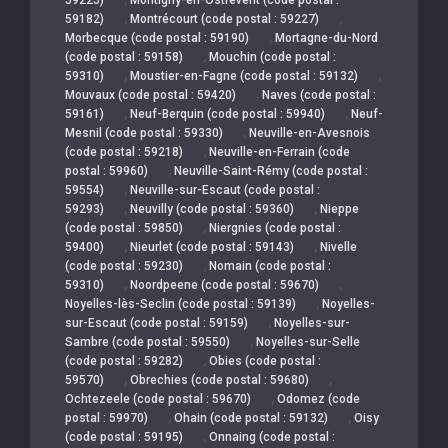
,
,
59182)
Montrécourt (code postal : 59227)
,
Morbecque (code postal : 59190)
Mortagne-du-Nord
,
(code postal : 59158)
Mouchin (code postal :
,
,
59310)
Moustier-en-Fagne (code postal : 59132)
,
Mouvaux (code postal : 59420)
Naves (code postal :
,
,
59161)
Neuf-Berquin (code postal : 59940)
Neuf-
,
Mesnil (code postal : 59330)
Neuville-en-Avesnois
,
(code postal : 59218)
Neuville-en-Ferrain (code
,
postal : 59960)
Neuville-Saint-Rémy (code postal :
,
59554)
Neuville-sur-Escaut (code postal :
,
,
59293)
Neuvilly (code postal : 59360)
Nieppe
,
(code postal : 59850)
Niergnies (code postal :
,
,
59400)
Nieurlet (code postal : 59143)
Nivelle
,
(code postal : 59230)
Nomain (code postal :
,
,
59310)
Noordpeene (code postal : 59670)
,
Noyelles-lès-Seclin (code postal : 59139)
Noyelles-
,
sur-Escaut (code postal : 59159)
Noyelles-sur-
,
Sambre (code postal : 59550)
Noyelles-sur-Selle
,
(code postal : 59282)
Obies (code postal :
,
,
59570)
Obrechies (code postal : 59680)
,
Ochtezeele (code postal : 59670)
Odomez (code
,
,
postal : 59970)
Ohain (code postal : 59132)
Oisy
,
(code postal : 59195)
Onnaing (code postal :