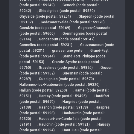
,
(code postal : 59249)
Genech (code postal :
,
,
59242)
Ghissignies (code postal : 59530)
,
Ghyvelde (code postal : 59254)
Glageon (code postal
,
,
: 59132)
Godewaersvelde (code postal : 59270)
,
Goeulzin (code postal : 59169)
Gognies-Chaussée
,
(code postal : 59600)
Gommegnies (code postal :
,
,
59144)
Gondecourt (code postal : 59147)
,
Gonnelieu (code postal : 59231)
Gouzeaucourt (code
,
,
postal : 59231)
graisser une porte
Grand-Fayt
,
(code postal : 59244)
Grand-Fort-Philippe (code
,
postal : 59153)
Grande-Synthe (code postal :
,
,
59760)
Gravelines (code postal : 59820)
Gruson
,
(code postal : 59152)
Guesnain (code postal :
,
,
59287)
Gussignies (code postal : 59570)
,
Hallennes-lez-Haubourdin (code postal : 59320)
,
Halluin (code postal : 59250)
Hamel (code postal :
,
,
59151)
Hantay (code postal : 59496)
Hardifort
,
(code postal : 59670)
Hargnies (code postal :
,
,
59138)
Hasnon (code postal : 59178)
Haspres
,
(code postal : 59198)
Haubourdin (code postal :
,
59320)
Haucourt-en-Cambrésis (code postal :
,
,
59191)
Haulchin (code postal : 59121)
Haussy
,
(code postal : 59294)
Haut-Lieu (code postal :