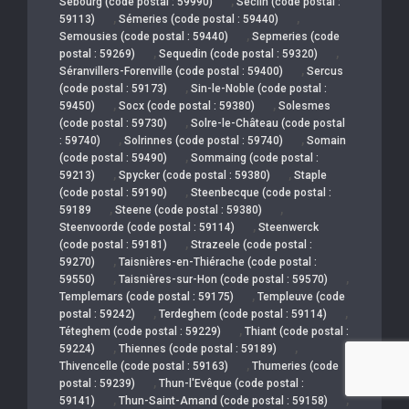
,
Sebourg (code postal : 59990)
Seclin (code postal :
,
,
59113)
Sémeries (code postal : 59440)
,
Semousies (code postal : 59440)
Sepmeries (code
,
,
postal : 59269)
Sequedin (code postal : 59320)
,
Séranvillers-Forenville (code postal : 59400)
Sercus
,
(code postal : 59173)
Sin-le-Noble (code postal :
,
,
59450)
Socx (code postal : 59380)
Solesmes
,
(code postal : 59730)
Solre-le-Château (code postal
,
,
: 59740)
Solrinnes (code postal : 59740)
Somain
,
(code postal : 59490)
Sommaing (code postal :
,
,
59213)
Spycker (code postal : 59380)
Staple
,
(code postal : 59190)
Steenbecque (code postal :
,
,
59189
Steene (code postal : 59380)
,
Steenvoorde (code postal : 59114)
Steenwerck
,
(code postal : 59181)
Strazeele (code postal :
,
59270)
Taisnières-en-Thiérache (code postal :
,
,
59550)
Taisnières-sur-Hon (code postal : 59570)
,
Templemars (code postal : 59175)
Templeuve (code
,
,
postal : 59242)
Terdeghem (code postal : 59114)
,
Téteghem (code postal : 59229)
Thiant (code postal :
,
,
59224)
Thiennes (code postal : 59189)
,
Thivencelle (code postal : 59163)
Thumeries (code
,
postal : 59239)
Thun-l'Evêque (code postal :
,
,
59141)
Thun-Saint-Amand (code postal : 59158)