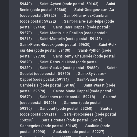
,
,
59440)
Saint-Aybert (code postal : 59163)
Saint-
,
Benin (code postal : 59360)
Saint-Georges-sur-l'Aa
,
(code postal : 59820)
Saint-Hilaire-lez-Cambrai
,
(code postal : 59292)
Saint-Hilaire-sur-Helpe (code
,
postal : 59440)
Saint-Jans-Cappel (code postal :
,
59270)
Saint-Martin-sur-Ecaillon (code postal :
,
,
59213)
Saint-Momelin (code postal : 59143)
,
Saint-Pierre-Brouck (code postal : 59630)
Saint-Pol-
,
sur-Mer (code postal : 59430)
Saint-Python (code
,
postal : 59730)
Saint-Remy-Chaussée (code postal :
,
59620)
Saint-Remy-du-Nord (code postal :
,
,
59330)
Saint-Saulve (code postal : 59880)
Saint-
,
Souplet (code postal : 59360)
Saint-Sylvestre-
,
Cappel (code postal : 59114)
Saint-Vaast-en-
,
Cambrésis (code postal : 59188)
Saint-Waast (code
,
postal : 59570)
Sainte-Marie-Cappel (code postal :
,
,
59670)
Salesches (code postal : 59218)
Salomé
,
(code postal : 59496)
Saméon (code postal :
,
,
59310)
Sancourt (code postal : 59268)
Santes
,
(code postal : 59211)
Sars-et-Rosières (code postal
,
,
: 59230)
Sars-Poteries (code postal : 59216)
,
Sassegnies (code postal : 59145)
Saultain (code
,
,
postal : 59990)
Saulzoir (code postal : 59227)