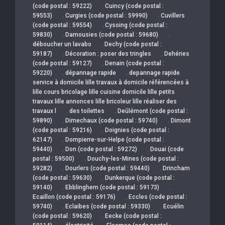
,
(code postal : 59222)
Cuincy (code postal :
,
,
59553)
Curgies (code postal : 59990)
Cuvillers
,
(code postal : 59554)
Cysoing (code postal :
,
,
59830)
Damousies (code postal : 59680)
,
déboucher un lavabo
Dechy (code postal :
,
,
59187)
Décoration : poser des tringles
Dehéries
,
(code postal : 59127)
Denain (code postal :
,
,
59220)
dépannage rapide
depannage rapide
service à domicile lille travaux à domicile référencées à
lille cours bricolage lille cuisine domicile lille petits
travaux lille annonces lille bricoleur lille réaliser des
,
,
travaux l
des toilettes
Deûlémont (code postal :
,
,
59890)
Dimechaux (code postal : 59740)
Dimont
,
(code postal : 59216)
Doignies (code postal :
,
62147)
Dompierre-sur-Helpe (code postal :
,
,
59440)
Don (code postal : 59272)
Douai (code
,
postal : 59500)
Douchy-les-Mines (code postal :
,
,
59282)
Dourlers (code postal : 59440)
Drincham
,
(code postal : 59630)
Dunkerque (code postal :
,
,
59140)
Ebblinghem (code postal : 59173)
,
Ecaillon (code postal : 59176)
Eccles (code postal :
,
,
59740)
Eclaibes (code postal : 59330)
Ecuélin
,
(code postal : 59620)
Eecke (code postal :
,
,