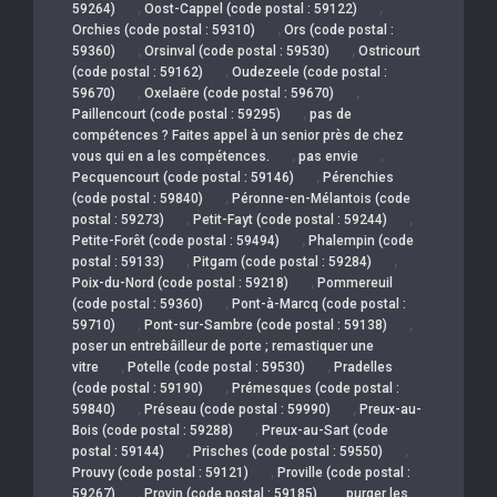
,
,
59264)
Oost-Cappel (code postal : 59122)
,
Orchies (code postal : 59310)
Ors (code postal :
,
,
59360)
Orsinval (code postal : 59530)
Ostricourt
,
(code postal : 59162)
Oudezeele (code postal :
,
,
59670)
Oxelaëre (code postal : 59670)
,
Paillencourt (code postal : 59295)
pas de
compétences ? Faites appel à un senior près de chez
,
,
vous qui en a les compétences.
pas envie
,
Pecquencourt (code postal : 59146)
Pérenchies
,
(code postal : 59840)
Péronne-en-Mélantois (code
,
,
postal : 59273)
Petit-Fayt (code postal : 59244)
,
Petite-Forêt (code postal : 59494)
Phalempin (code
,
,
postal : 59133)
Pitgam (code postal : 59284)
,
Poix-du-Nord (code postal : 59218)
Pommereuil
,
(code postal : 59360)
Pont-à-Marcq (code postal :
,
,
59710)
Pont-sur-Sambre (code postal : 59138)
poser un entrebâilleur de porte ; remastiquer une
,
,
vitre
Potelle (code postal : 59530)
Pradelles
,
(code postal : 59190)
Prémesques (code postal :
,
,
59840)
Préseau (code postal : 59990)
Preux-au-
,
Bois (code postal : 59288)
Preux-au-Sart (code
,
,
postal : 59144)
Prisches (code postal : 59550)
,
Prouvy (code postal : 59121)
Proville (code postal :
,
,
59267)
Provin (code postal : 59185)
purger les