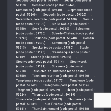
,
Sebourg (code postal : 59990)
Seclin (code postal :
,
,
59113)
Sémeries (code postal : 59440)
,
Semousies (code postal : 59440)
Sepmeries (code
,
,
postal : 59269)
Sequedin (code postal : 59320)
,
Séranvillers-Forenville (code postal : 59400)
Sercus
,
(code postal : 59173)
Sin-le-Noble (code postal :
,
,
59450)
Socx (code postal : 59380)
Solesmes
,
(code postal : 59730)
Solre-le-Château (code postal
,
,
: 59740)
Solrinnes (code postal : 59740)
Somain
,
(code postal : 59490)
Sommaing (code postal :
,
,
59213)
Spycker (code postal : 59380)
Staple
,
(code postal : 59190)
Steenbecque (code postal :
,
,
59189
Steene (code postal : 59380)
,
Steenvoorde (code postal : 59114)
Steenwerck
,
(code postal : 59181)
Strazeele (code postal :
,
59270)
Taisnières-en-Thiérache (code postal :
,
,
59550)
Taisnières-sur-Hon (code postal : 59570)
,
Templemars (code postal : 59175)
Templeuve (code
,
,
postal : 59242)
Terdeghem (code postal : 59114)
,
Téteghem (code postal : 59229)
Thiant (code postal :
,
,
59224)
Thiennes (code postal : 59189)
,
Thivencelle (code postal : 59163)
Thumeries (code
,
postal : 59239)
Thun-l'Evêque (code postal :
,
,
59141)
Thun-Saint-Amand (code postal : 59158)