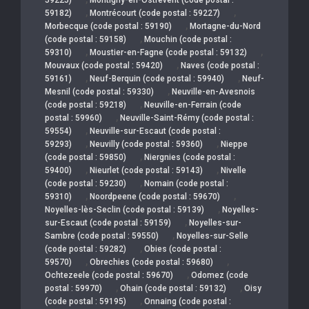
,
,
59182)
Montrécourt (code postal : 59227)
,
Morbecque (code postal : 59190)
Mortagne-du-Nord
,
(code postal : 59158)
Mouchin (code postal :
,
,
59310)
Moustier-en-Fagne (code postal : 59132)
,
Mouvaux (code postal : 59420)
Naves (code postal :
,
,
59161)
Neuf-Berquin (code postal : 59940)
Neuf-
,
Mesnil (code postal : 59330)
Neuville-en-Avesnois
,
(code postal : 59218)
Neuville-en-Ferrain (code
,
postal : 59960)
Neuville-Saint-Rémy (code postal :
,
59554)
Neuville-sur-Escaut (code postal :
,
,
59293)
Neuvilly (code postal : 59360)
Nieppe
,
(code postal : 59850)
Niergnies (code postal :
,
,
59400)
Nieurlet (code postal : 59143)
Nivelle
,
(code postal : 59230)
Nomain (code postal :
,
,
59310)
Noordpeene (code postal : 59670)
,
Noyelles-lès-Seclin (code postal : 59139)
Noyelles-
,
sur-Escaut (code postal : 59159)
Noyelles-sur-
,
Sambre (code postal : 59550)
Noyelles-sur-Selle
,
(code postal : 59282)
Obies (code postal :
,
,
59570)
Obrechies (code postal : 59680)
,
Ochtezeele (code postal : 59670)
Odomez (code
,
,
postal : 59970)
Ohain (code postal : 59132)
Oisy
,
(code postal : 59195)
Onnaing (code postal :