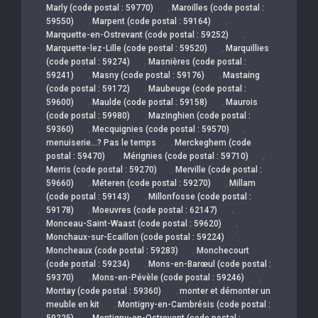
,
Marly (code postal : 59770)
Maroilles (code postal :
,
,
59550)
Marpent (code postal : 59164)
,
Marquette-en-Ostrevant (code postal : 59252)
,
Marquette-lez-Lille (code postal : 59520)
Marquillies
,
(code postal : 59274)
Masnières (code postal :
,
,
59241)
Masny (code postal : 59176)
Mastaing
,
(code postal : 59172)
Maubeuge (code postal :
,
,
59600)
Maulde (code postal : 59158)
Maurois
,
(code postal : 59980)
Mazinghien (code postal :
,
,
59360)
Mecquignies (code postal : 59570)
,
menuiserie…? Pas le temps
Merckeghem (code
,
,
postal : 59470)
Mérignies (code postal : 59710)
,
Merris (code postal : 59270)
Merville (code postal :
,
,
59660)
Méteren (code postal : 59270)
Millam
,
(code postal : 59143)
Millonfosse (code postal :
,
,
59178)
Moeuvres (code postal : 62147)
,
Monceau-Saint-Waast (code postal : 59620)
,
Monchaux-sur-Ecaillon (code postal : 59224)
,
Moncheaux (code postal : 59283)
Monchecourt
,
(code postal : 59234)
Mons-en-Barœul (code postal :
,
,
59370)
Mons-en-Pévèle (code postal : 59246)
,
Montay (code postal : 59360)
monter et démonter un
,
meuble en kit
Montigny-en-Cambrésis (code postal :
,
59225)
Montigny-en-Ostrevent (code postal :