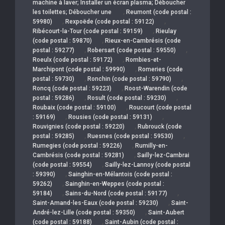
machine à laver; Installer un écran plasma; Déboucher
,
les toilettes; Déboucher une
Reumont (code postal :
,
,
59980)
Rexpoëde (code postal : 59122)
,
Ribécourt-la-Tour (code postal : 59159)
Rieulay
,
(code postal : 59870)
Rieux-en-Cambrésis (code
,
,
postal : 59277)
Robersart (code postal : 59550)
,
Roeulx (code postal : 59172)
Rombies-et-
,
Marchipont (code postal : 59990)
Romeries (code
,
,
postal : 59730)
Ronchin (code postal : 59790)
,
Roncq (code postal : 59223)
Roost-Warendin (code
,
,
postal : 59286)
Rosult (code postal : 59230)
,
Roubaix (code postal : 59100)
Roucourt (code postal
,
,
: 59169)
Rousies (code postal : 59131)
,
Rouvignies (code postal : 59220)
Rubrouck (code
,
,
postal : 59285)
Ruesnes (code postal : 59530)
,
Rumegies (code postal : 59226)
Rumilly-en-
,
Cambrésis (code postal : 59281)
Sailly-lez-Cambrai
,
(code postal : 59554)
Sailly-lez-Lannoy (code postal
,
: 59390)
Sainghin-en-Mélantois (code postal :
,
59262)
Sainghin-en-Weppes (code postal :
,
,
59184)
Sains-du-Nord (code postal : 59177)
,
Saint-Amand-les-Eaux (code postal : 59230)
Saint-
,
André-lez-Lille (code postal : 59350)
Saint-Aubert
,
(code postal : 59188)
Saint-Aubin (code postal :