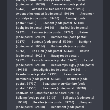
,
(code postal : 59710)
Avesnelles (code postal :
,
,
59440)
Avesnes-le-Sec (code postal : 59296)
,
Avesnes-les-Aubert (code postal : 59129)
Avesnes-
,
sur-Helpe (code postal : 59440)
Awoingt (code
,
,
postal : 59400)
Bachant (code postal : 59138)
,
Bachy (code postal : 59830)
Bailleul (code postal :
,
,
59270)
Baisieux (code postal : 59780)
Baives
,
(code postal : 59132)
Bambecque (code postal :
,
,
59470)
Banteux (code postal : 59266)
Bantigny
,
(code postal : 59554)
Bantouzelle (code postal :
,
,
59266)
Bas-Lieu (code postal : 59440)
Bauvin
,
(code postal : 59221)
Bavay (code postal :
,
,
59570)
Bavinchove (code postal : 59670)
Bazuel
,
(code postal : 59360)
Beaucamps-Ligny (code postal
,
,
: 59134)
Beaudignies (code postal : 59530)
,
Beaufort (code postal : 59330)
Beaumont-en-
,
Cambrésis (code postal : 59540)
Beaurain (code
,
postal : 59730)
Beaurepaire-sur-Sambre (code
,
,
postal : 59550)
Beaurieux (code postal : 59740)
,
Beauvois-en-Cambrésis (code postal : 59157)
,
Bellaing (code postal : 59135)
Bellignies (code postal
,
,
: 59570)
Bérelles (code postal : 59740)
Bergues
,
(code postal : 59380)
Berlaimont (code postal :