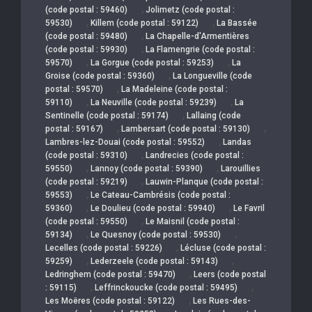
,
(code postal : 59460)
Jolimetz (code postal :
,
,
59530)
Killem (code postal : 59122)
La Bassée
,
(code postal : 59480)
La Chapelle-d'Armentières
,
(code postal : 59930)
La Flamengrie (code postal :
,
,
59570)
La Gorgue (code postal : 59253)
La
,
Groise (code postal : 59360)
La Longueville (code
,
postal : 59570)
La Madeleine (code postal :
,
,
59110)
La Neuville (code postal : 59239)
La
,
Sentinelle (code postal : 59174)
Lallaing (code
,
,
postal : 59167)
Lambersart (code postal : 59130)
,
Lambres-lez-Douai (code postal : 59552)
Landas
,
(code postal : 59310)
Landrecies (code postal :
,
,
59550)
Lannoy (code postal : 59390)
Larouillies
,
(code postal : 59219)
Lauwin-Planque (code postal :
,
59553)
Le Cateau-Cambrésis (code postal :
,
,
59360)
Le Doulieu (code postal : 59940)
Le Favril
,
(code postal : 59550)
Le Maisnil (code postal :
,
,
59134)
Le Quesnoy (code postal : 59530)
,
Lecelles (code postal : 59226)
Lécluse (code postal :
,
,
59259)
Lederzeele (code postal : 59143)
,
Ledringhem (code postal : 59470)
Leers (code postal
,
,
: 59115)
Leffrinckoucke (code postal : 59495)
,
Les Moëres (code postal : 59122)
Les Rues-des-