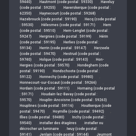
,
,
59440)
Hautmont (code postal : 59330)
Haveluy
,
(code postal : 59255)
Haverskerque (code postal :
,
,
62350)
Haynecourt (code postal : 59268)
,
Hazebrouck (code postal : 59190)
Hecq (code postal
,
,
: 59530)
Hélesmes (code postal : 59171)
Hem
,
(code postal : 59510)
Hem-Lenglet (code postal :
,
,
59247)
Hergnies (code postal : 59199)
Hérin
,
(code postal : 59195)
Herlies (code postal :
,
,
59134)
Herrin (code postal : 59147)
Herzeele
,
(code postal : 59470)
Hestrud (code postal :
,
,
59740)
Holque (code postal : 59143)
Hon-
,
Hergies (code postal : 59570)
Hondeghem (code
,
postal : 59190)
Hondschoote (code postal :
,
,
59122)
Honnechy (code postal : 59980)
,
Honnecourt-sur-Escaut (code postal : 59266)
,
Hordain (code postal : 59111)
Hornaing (code postal
,
: 59171)
Houdain-lez-Bavay (code postal :
,
59570)
Houplin-Ancoisne (code postal : 59263)
,
Houplines (code postal : 59116)
Houtkerque (code
,
,
postal : 59470)
Hoymille (code postal : 59492)
,
Illies (code postal : 59480)
Inchy (code postal :
,
,
59540)
installer des étagères
installer ou
,
décrocher un luminaire
Iwuy (code postal :
,
,
59141)
Jenlain (code postal : 59144)
Jeumont