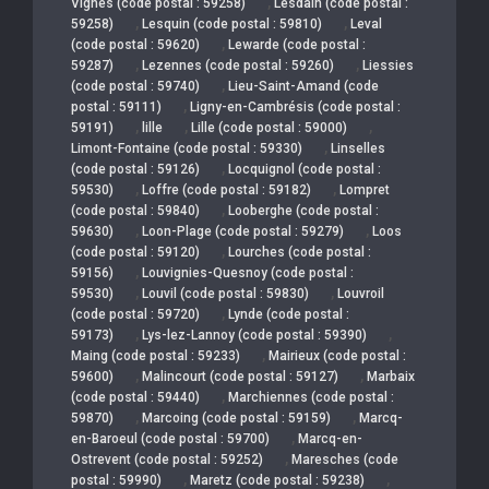
,
Vignes (code postal : 59258)
Lesdain (code postal :
,
,
59258)
Lesquin (code postal : 59810)
Leval
,
(code postal : 59620)
Lewarde (code postal :
,
,
59287)
Lezennes (code postal : 59260)
Liessies
,
(code postal : 59740)
Lieu-Saint-Amand (code
,
postal : 59111)
Ligny-en-Cambrésis (code postal :
,
,
,
59191)
lille
Lille (code postal : 59000)
,
Limont-Fontaine (code postal : 59330)
Linselles
,
(code postal : 59126)
Locquignol (code postal :
,
,
59530)
Loffre (code postal : 59182)
Lompret
,
(code postal : 59840)
Looberghe (code postal :
,
,
59630)
Loon-Plage (code postal : 59279)
Loos
,
(code postal : 59120)
Lourches (code postal :
,
59156)
Louvignies-Quesnoy (code postal :
,
,
59530)
Louvil (code postal : 59830)
Louvroil
,
(code postal : 59720)
Lynde (code postal :
,
,
59173)
Lys-lez-Lannoy (code postal : 59390)
,
Maing (code postal : 59233)
Mairieux (code postal :
,
,
59600)
Malincourt (code postal : 59127)
Marbaix
,
(code postal : 59440)
Marchiennes (code postal :
,
,
59870)
Marcoing (code postal : 59159)
Marcq-
,
en-Baroeul (code postal : 59700)
Marcq-en-
,
Ostrevent (code postal : 59252)
Maresches (code
,
,
postal : 59990)
Maretz (code postal : 59238)