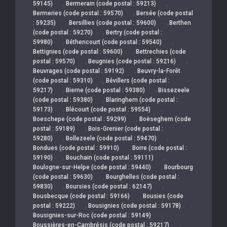
,
,
59145)
Bermerain (code postal : 59213)
,
Bermeries (code postal : 59570)
Bersée (code postal
,
,
: 59235)
Bersillies (code postal : 59600)
Berthen
,
(code postal : 59270)
Bertry (code postal :
,
,
59980)
Béthencourt (code postal : 59540)
,
Bettignies (code postal : 59600)
Bettrechies (code
,
,
postal : 59570)
Beugnies (code postal : 59216)
,
Beuvrages (code postal : 59192)
Beuvry-la-Forêt
,
(code postal : 59310)
Bévillers (code postal :
,
,
59217)
Bierne (code postal : 59380)
Bissezeele
,
(code postal : 59380)
Blaringhem (code postal :
,
,
59173)
Blécourt (code postal : 59554)
,
Boeschepe (code postal : 59299)
Boëseghem (code
,
postal : 59189)
Bois-Grenier (code postal :
,
,
59280)
Bollezeele (code postal : 59470)
,
Bondues (code postal : 59910)
Borre (code postal :
,
,
59190)
Bouchain (code postal : 59111)
,
Boulogne-sur-Helpe (code postal : 59440)
Bourbourg
,
(code postal : 59630)
Bourghelles (code postal :
,
,
59830)
Boursies (code postal : 62147)
,
Bousbecque (code postal : 59166)
Bousies (code
,
,
postal : 59222)
Bousignies (code postal : 59178)
,
Bousignies-sur-Roc (code postal : 59149)
,
Boussières-en-Cambrésis (code postal : 59217)