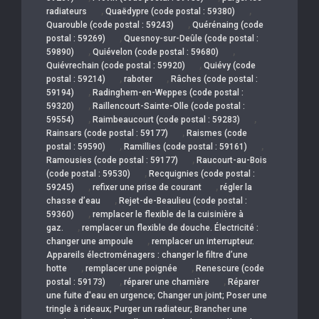
,
,
radiateurs
Quaëdypre (code postal : 59380)
,
Quarouble (code postal : 59243)
Quérénaing (code
,
postal : 59269)
Quesnoy-sur-Deûle (code postal :
,
,
59890)
Quiévelon (code postal : 59680)
,
Quiévrechain (code postal : 59920)
Quiévy (code
,
,
postal : 59214)
raboter
Râches (code postal :
,
59194)
Radinghem-en-Weppes (code postal :
,
59320)
Raillencourt-Sainte-Olle (code postal :
,
,
59554)
Raimbeaucourt (code postal : 59283)
,
Rainsars (code postal : 59177)
Raismes (code
,
,
postal : 59590)
Ramillies (code postal : 59161)
,
Ramousies (code postal : 59177)
Raucourt-au-Bois
,
(code postal : 59530)
Recquignies (code postal :
,
,
59245)
refixer une prise de courant
régler la
,
chasse d’eau
Rejet-de-Beaulieu (code postal :
,
59360)
remplacer le flexible de la cuisinière à
,
gaz.
remplacer un flexible de douche. Électricité :
,
changer une ampoule
remplacer un interrupteur.
Appareils électroménagers : changer le filtre d’une
,
,
hotte
remplacer une poignée
Renescure (code
,
,
postal : 59173)
réparer une charnière
Réparer
une fuite d'eau en urgence; Changer un joint; Poser une
tringle à rideaux; Purger un radiateur; Brancher une