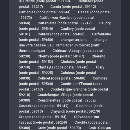
,
la-Grande (code postal : 59180)
Carnières (code
,
,
postal : 59217)
Carnin (code postal : 59112)
,
Cartignies (code postal : 59244)
Cassel (code postal
,
: 59670)
Catillon-sur-Sambre (code postal :
,
,
59360)
Cattenières (code postal : 59217)
Caudry
,
(code postal : 59540)
Caullery (code postal :
,
,
59191)
Cauroir (code postal : 59400)
Cerfontaine
,
,
(code postal : 59680)
changer un joint
changer
une vitre cassée. Eau : remplacer un robinet (sauf
,
thermostatique)
Château-l'Abbaye (code postal :
,
,
59230)
Chemy (code postal : 59147)
Chéreng
,
(code postal : 59152)
Choisies (code postal :
,
,
59740)
Clairfayts (code postal : 59740)
Clary
,
(code postal : 59225)
Cobrieux (code postal :
,
,
59830)
Colleret (code postal : 59680)
Comines
,
(code postal : 59560)
Condé-sur-l'Escaut (code
,
postal : 59163)
Coudekerque-Branche (code postal :
,
59210)
Coudekerque-Village (code postal :
,
,
59380)
Courchelettes (code postal : 59552)
,
Cousolre (code postal : 59149)
Coutiches (code
,
,
postal : 59310)
Craywick (code postal : 59279)
,
Crespin (code postal : 59154)
Crèvecoeur-sur-
,
l'Escaut (code postal : 59258)
Crochte (code postal :
,
,
59380)
Croix (code postal : 59170)
Croix-Caluyau