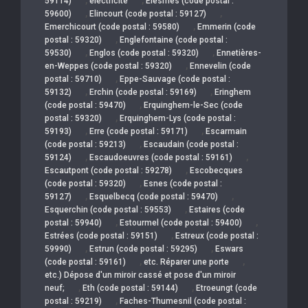
59114)
électricité
Elesmes (code postal :
,
,
59600)
Elincourt (code postal : 59127)
,
Emerchicourt (code postal : 59580)
Emmerin (code
,
postal : 59320)
Englefontaine (code postal :
,
,
59530)
Englos (code postal : 59320)
Ennetières-
,
en-Weppes (code postal : 59320)
Ennevelin (code
,
postal : 59710)
Eppe-Sauvage (code postal :
,
,
59132)
Erchin (code postal : 59169)
Eringhem
,
(code postal : 59470)
Erquinghem-le-Sec (code
,
postal : 59320)
Erquinghem-Lys (code postal :
,
,
59193)
Erre (code postal : 59171)
Escarmain
,
(code postal : 59213)
Escaudain (code postal :
,
,
59124)
Escaudoeuvres (code postal : 59161)
,
Escautpont (code postal : 59278)
Escobecques
,
(code postal : 59320)
Esnes (code postal :
,
,
59127)
Esquelbecq (code postal : 59470)
,
Esquerchin (code postal : 59553)
Estaires (code
,
,
postal : 59940)
Estourmel (code postal : 59400)
,
Estrées (code postal : 59151)
Estreux (code postal :
,
,
59990)
Estrun (code postal : 59295)
Eswars
,
,
(code postal : 59161)
etc. Réparer une porte
etc.) Dépose d'un miroir cassé et pose d'un miroir
,
,
neuf;
Eth (code postal : 59144)
Etroeungt (code
,
postal : 59219)
Faches-Thumesnil (code postal :