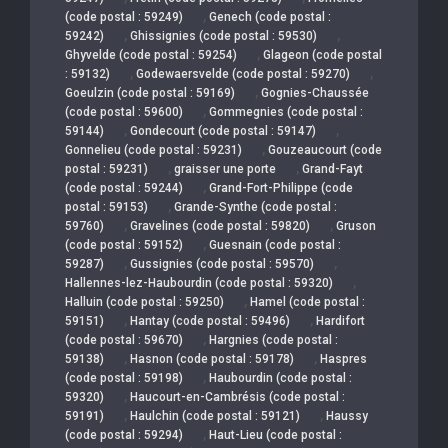
,
(code postal : 59249)
Genech (code postal :
,
,
59242)
Ghissignies (code postal : 59530)
,
Ghyvelde (code postal : 59254)
Glageon (code postal
,
,
: 59132)
Godewaersvelde (code postal : 59270)
,
Goeulzin (code postal : 59169)
Gognies-Chaussée
,
(code postal : 59600)
Gommegnies (code postal :
,
,
59144)
Gondecourt (code postal : 59147)
,
Gonnelieu (code postal : 59231)
Gouzeaucourt (code
,
,
postal : 59231)
graisser une porte
Grand-Fayt
,
(code postal : 59244)
Grand-Fort-Philippe (code
,
postal : 59153)
Grande-Synthe (code postal :
,
,
59760)
Gravelines (code postal : 59820)
Gruson
,
(code postal : 59152)
Guesnain (code postal :
,
,
59287)
Gussignies (code postal : 59570)
,
Hallennes-lez-Haubourdin (code postal : 59320)
,
Halluin (code postal : 59250)
Hamel (code postal :
,
,
59151)
Hantay (code postal : 59496)
Hardifort
,
(code postal : 59670)
Hargnies (code postal :
,
,
59138)
Hasnon (code postal : 59178)
Haspres
,
(code postal : 59198)
Haubourdin (code postal :
,
59320)
Haucourt-en-Cambrésis (code postal :
,
,
59191)
Haulchin (code postal : 59121)
Haussy
,
(code postal : 59294)
Haut-Lieu (code postal :