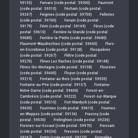
,
,
59155)
Famars (code postal : 59300)
Faumont
,
(code postal : 59310)
Féchain (code postal :
,
,
59247)
Feignies (code postal : 59750)
Felleries
,
(code postal : 59740)
Fenain (code postal :
,
,
59179)
Férin (code postal : 59169)
Féron (code
,
postal : 59610)
Ferrière-la-Grande (code postal :
,
,
59680)
Ferrière-la-Petite (code postal : 59680)
,
Flaumont-Waudrechies (code postal : 59440)
Flers-
,
en-Escrebieux (code postal : 59128)
Flesquières
,
(code postal : 59267)
Flêtre (code postal :
,
,
59270)
Flines Lez Raches (code postal : 59148)
,
Flines-lès-Mortagne (code postal : 59158)
Floursies
,
(code postal : 59440)
Floyon (code postal :
,
,
59219)
Fontaine-au-Bois (code postal : 59550)
,
Fontaine-au-Pire (code postal : 59157)
Fontaine-
,
Notre-Dame (code postal : 59400)
Forest-en-
,
Cambrésis (code postal : 59222)
Forest-sur-Marque
,
(code postal : 59510)
Fort-Mardyck (code postal :
,
,
59430)
Fourmies (code postal : 59610)
Fournes-
,
en-Weppes (code postal : 59134)
Frasnoy (code
,
,
postal : 59530)
Frelinghien (code postal : 59236)
,
Fresnes-sur-Escaut (code postal : 59970)
Fressain
,
(code postal : 59234)
Fressies (code postal :
,
,
59247)
Fretin (code postal : 59273)
Fromelles