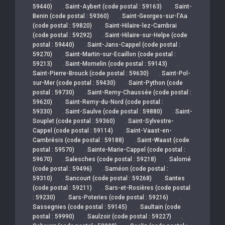
,
,
59440)
Saint-Aybert (code postal : 59163)
Saint-
,
Benin (code postal : 59360)
Saint-Georges-sur-l'Aa
,
(code postal : 59820)
Saint-Hilaire-lez-Cambrai
,
(code postal : 59292)
Saint-Hilaire-sur-Helpe (code
,
postal : 59440)
Saint-Jans-Cappel (code postal :
,
59270)
Saint-Martin-sur-Ecaillon (code postal :
,
,
59213)
Saint-Momelin (code postal : 59143)
,
Saint-Pierre-Brouck (code postal : 59630)
Saint-Pol-
,
sur-Mer (code postal : 59430)
Saint-Python (code
,
postal : 59730)
Saint-Remy-Chaussée (code postal :
,
59620)
Saint-Remy-du-Nord (code postal :
,
,
59330)
Saint-Saulve (code postal : 59880)
Saint-
,
Souplet (code postal : 59360)
Saint-Sylvestre-
,
Cappel (code postal : 59114)
Saint-Vaast-en-
,
Cambrésis (code postal : 59188)
Saint-Waast (code
,
postal : 59570)
Sainte-Marie-Cappel (code postal :
,
,
59670)
Salesches (code postal : 59218)
Salomé
,
(code postal : 59496)
Saméon (code postal :
,
,
59310)
Sancourt (code postal : 59268)
Santes
,
(code postal : 59211)
Sars-et-Rosières (code postal
,
,
: 59230)
Sars-Poteries (code postal : 59216)
,
Sassegnies (code postal : 59145)
Saultain (code
,
,
postal : 59990)
Saulzoir (code postal : 59227)