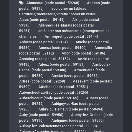
,
Abancourt (code postal : 59268)
Abscon (code
,
postal : 59215)
accrocher un tableau.
,
Serrurerie/menuiserie/vitrerie : poser un verrou
,
Aibes (code postal : 59149)
Aix (code postal :
,
59310)
Allennes-les-Marais (code postal :
,
59251)
améliorer son mécanisme (changement de
,
,
charnières
Amfroipret (code postal : 59144)
,
Anhiers (code postal : 59194)
Aniche (code postal :
,
,
59580)
Anneux (code postal : 59400)
Annoeullin
,
,
(code postal : 59112)
Anor (code postal : 59186)
,
Anstaing (code postal : 59152)
Anzin (code postal :
,
,
59410)
Arleux (code postal : 59151)
Armbouts-
,
Cappel (code postal : 59380)
Armentières (code
,
,
postal : 59280)
Arnèke (code postal : 59285)
,
Artres (code postal : 59269)
Assevent (code postal :
,
,
59600)
Attiches (code postal : 59551)
,
Aubencheul-au-Bac (code postal : 59265)
,
Auberchicourt (code postal : 59165)
Aubers (code
,
postal : 59249)
Aubigny-au-Bac (code postal :
,
,
59265)
Aubry-du-Hainaut (code postal : 59494)
,
Auby (code postal : 59950)
Auchy-lez-Orchies (code
,
,
postal : 59310)
Audignies (code postal : 59570)
,
Aulnoy-lez-Valenciennes (code postal : 59300)
,
Aulnoye-Aymeries (code postal : 59620)
Avelin