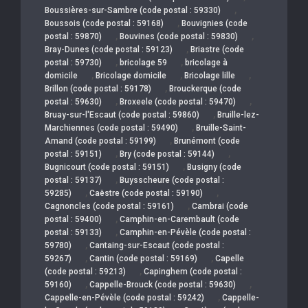
,
Boussières-sur-Sambre (code postal : 59330)
,
Boussois (code postal : 59168)
Bouvignies (code
,
,
postal : 59870)
Bouvines (code postal : 59830)
,
Bray-Dunes (code postal : 59123)
Briastre (code
,
,
postal : 59730)
bricolage 59
bricolage à
,
,
,
domicile
Bricolage domicile
Bricolage lille
,
Brillon (code postal : 59178)
Brouckerque (code
,
,
postal : 59630)
Broxeele (code postal : 59470)
,
Bruay-sur-l'Escaut (code postal : 59860)
Bruille-lez-
,
Marchiennes (code postal : 59490)
Bruille-Saint-
,
Amand (code postal : 59199)
Brunémont (code
,
,
postal : 59151)
Bry (code postal : 59144)
,
Bugnicourt (code postal : 59151)
Busigny (code
,
postal : 59137)
Buysscheure (code postal :
,
,
59285)
Caëstre (code postal : 59190)
,
Cagnoncles (code postal : 59161)
Cambrai (code
,
postal : 59400)
Camphin-en-Carembault (code
,
postal : 59133)
Camphin-en-Pévèle (code postal :
,
59780)
Cantaing-sur-Escaut (code postal :
,
,
59267)
Cantin (code postal : 59169)
Capelle
,
(code postal : 59213)
Capinghem (code postal :
,
,
59160)
Cappelle-Brouck (code postal : 59630)
,
Cappelle-en-Pévèle (code postal : 59242)
Cappelle-