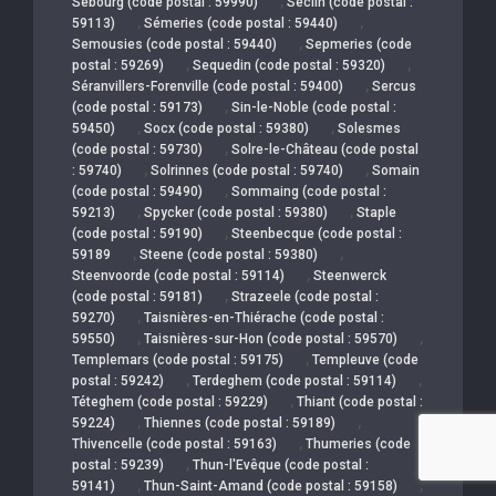
,
Sebourg (code postal : 59990)
Seclin (code postal :
,
,
59113)
Sémeries (code postal : 59440)
,
Semousies (code postal : 59440)
Sepmeries (code
,
,
postal : 59269)
Sequedin (code postal : 59320)
,
Séranvillers-Forenville (code postal : 59400)
Sercus
,
(code postal : 59173)
Sin-le-Noble (code postal :
,
,
59450)
Socx (code postal : 59380)
Solesmes
,
(code postal : 59730)
Solre-le-Château (code postal
,
,
: 59740)
Solrinnes (code postal : 59740)
Somain
,
(code postal : 59490)
Sommaing (code postal :
,
,
59213)
Spycker (code postal : 59380)
Staple
,
(code postal : 59190)
Steenbecque (code postal :
,
,
59189
Steene (code postal : 59380)
,
Steenvoorde (code postal : 59114)
Steenwerck
,
(code postal : 59181)
Strazeele (code postal :
,
59270)
Taisnières-en-Thiérache (code postal :
,
,
59550)
Taisnières-sur-Hon (code postal : 59570)
,
Templemars (code postal : 59175)
Templeuve (code
,
,
postal : 59242)
Terdeghem (code postal : 59114)
,
Téteghem (code postal : 59229)
Thiant (code postal :
,
,
59224)
Thiennes (code postal : 59189)
,
Thivencelle (code postal : 59163)
Thumeries (code
,
postal : 59239)
Thun-l'Evêque (code postal :
,
,
59141)
Thun-Saint-Amand (code postal : 59158)