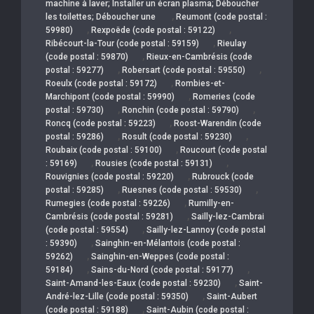
machine à laver; Installer un écran plasma; Déboucher
,
les toilettes; Déboucher une
Reumont (code postal :
,
,
59980)
Rexpoëde (code postal : 59122)
,
Ribécourt-la-Tour (code postal : 59159)
Rieulay
,
(code postal : 59870)
Rieux-en-Cambrésis (code
,
,
postal : 59277)
Robersart (code postal : 59550)
,
Roeulx (code postal : 59172)
Rombies-et-
,
Marchipont (code postal : 59990)
Romeries (code
,
,
postal : 59730)
Ronchin (code postal : 59790)
,
Roncq (code postal : 59223)
Roost-Warendin (code
,
,
postal : 59286)
Rosult (code postal : 59230)
,
Roubaix (code postal : 59100)
Roucourt (code postal
,
,
: 59169)
Rousies (code postal : 59131)
,
Rouvignies (code postal : 59220)
Rubrouck (code
,
,
postal : 59285)
Ruesnes (code postal : 59530)
,
Rumegies (code postal : 59226)
Rumilly-en-
,
Cambrésis (code postal : 59281)
Sailly-lez-Cambrai
,
(code postal : 59554)
Sailly-lez-Lannoy (code postal
,
: 59390)
Sainghin-en-Mélantois (code postal :
,
59262)
Sainghin-en-Weppes (code postal :
,
,
59184)
Sains-du-Nord (code postal : 59177)
,
Saint-Amand-les-Eaux (code postal : 59230)
Saint-
,
André-lez-Lille (code postal : 59350)
Saint-Aubert
,
(code postal : 59188)
Saint-Aubin (code postal :