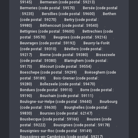
,
,
59145)
Bermerain (code postal : 59213)
,
Bermeries (code postal : 59570)
Bersée (code postal
,
,
: 59235)
Bersillies (code postal : 59600)
Berthen
,
(code postal : 59270)
Bertry (code postal :
,
,
59980)
Béthencourt (code postal : 59540)
,
Bettignies (code postal : 59600)
Bettrechies (code
,
,
postal : 59570)
Beugnies (code postal : 59216)
,
Beuvrages (code postal : 59192)
Beuvry-la-Forêt
,
(code postal : 59310)
Bévillers (code postal :
,
,
59217)
Bierne (code postal : 59380)
Bissezeele
,
(code postal : 59380)
Blaringhem (code postal :
,
,
59173)
Blécourt (code postal : 59554)
,
Boeschepe (code postal : 59299)
Boëseghem (code
,
postal : 59189)
Bois-Grenier (code postal :
,
,
59280)
Bollezeele (code postal : 59470)
,
Bondues (code postal : 59910)
Borre (code postal :
,
,
59190)
Bouchain (code postal : 59111)
,
Boulogne-sur-Helpe (code postal : 59440)
Bourbourg
,
(code postal : 59630)
Bourghelles (code postal :
,
,
59830)
Boursies (code postal : 62147)
,
Bousbecque (code postal : 59166)
Bousies (code
,
,
postal : 59222)
Bousignies (code postal : 59178)
,
Bousignies-sur-Roc (code postal : 59149)
,
Boussières-en-Cambrésis (code postal : 59217)