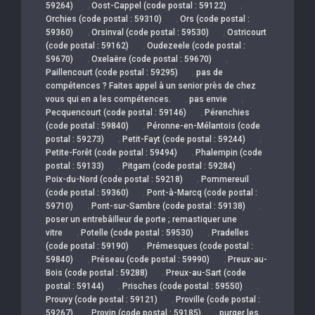
,
,
59264)
Oost-Cappel (code postal : 59122)
,
Orchies (code postal : 59310)
Ors (code postal :
,
,
59360)
Orsinval (code postal : 59530)
Ostricourt
,
(code postal : 59162)
Oudezeele (code postal :
,
,
59670)
Oxelaëre (code postal : 59670)
,
Paillencourt (code postal : 59295)
pas de
compétences ? Faites appel à un senior près de chez
,
,
vous qui en a les compétences.
pas envie
,
Pecquencourt (code postal : 59146)
Pérenchies
,
(code postal : 59840)
Péronne-en-Mélantois (code
,
,
postal : 59273)
Petit-Fayt (code postal : 59244)
,
Petite-Forêt (code postal : 59494)
Phalempin (code
,
,
postal : 59133)
Pitgam (code postal : 59284)
,
Poix-du-Nord (code postal : 59218)
Pommereuil
,
(code postal : 59360)
Pont-à-Marcq (code postal :
,
,
59710)
Pont-sur-Sambre (code postal : 59138)
poser un entrebâilleur de porte ; remastiquer une
,
,
vitre
Potelle (code postal : 59530)
Pradelles
,
(code postal : 59190)
Prémesques (code postal :
,
,
59840)
Préseau (code postal : 59990)
Preux-au-
,
Bois (code postal : 59288)
Preux-au-Sart (code
,
,
postal : 59144)
Prisches (code postal : 59550)
,
Prouvy (code postal : 59121)
Proville (code postal :
,
,
59267)
Provin (code postal : 59185)
purger les