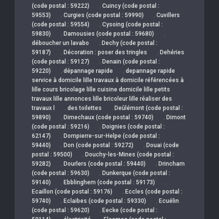
,
(code postal : 59222)
Cuincy (code postal :
,
,
59553)
Curgies (code postal : 59990)
Cuvillers
,
(code postal : 59554)
Cysoing (code postal :
,
,
59830)
Damousies (code postal : 59680)
,
déboucher un lavabo
Dechy (code postal :
,
,
59187)
Décoration : poser des tringles
Dehéries
,
(code postal : 59127)
Denain (code postal :
,
,
59220)
dépannage rapide
depannage rapide
service à domicile lille travaux à domicile référencées à
lille cours bricolage lille cuisine domicile lille petits
travaux lille annonces lille bricoleur lille réaliser des
,
,
travaux l
des toilettes
Deûlémont (code postal :
,
,
59890)
Dimechaux (code postal : 59740)
Dimont
,
(code postal : 59216)
Doignies (code postal :
,
62147)
Dompierre-sur-Helpe (code postal :
,
,
59440)
Don (code postal : 59272)
Douai (code
,
postal : 59500)
Douchy-les-Mines (code postal :
,
,
59282)
Dourlers (code postal : 59440)
Drincham
,
(code postal : 59630)
Dunkerque (code postal :
,
,
59140)
Ebblinghem (code postal : 59173)
,
Ecaillon (code postal : 59176)
Eccles (code postal :
,
,
59740)
Eclaibes (code postal : 59330)
Ecuélin
,
(code postal : 59620)
Eecke (code postal :
,
,