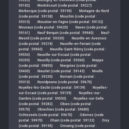
,
,
59182)
Montrécourt (code postal : 59227)
,
Morbecque (code postal : 59190)
Mortagne-du-Nord
,
(code postal : 59158)
Mouchin (code postal :
,
,
59310)
Moustier-en-Fagne (code postal : 59132)
,
Mouvaux (code postal : 59420)
Naves (code postal :
,
,
59161)
Neuf-Berquin (code postal : 59940)
Neuf-
,
Mesnil (code postal : 59330)
Neuville-en-Avesnois
,
(code postal : 59218)
Neuville-en-Ferrain (code
,
postal : 59960)
Neuville-Saint-Rémy (code postal :
,
59554)
Neuville-sur-Escaut (code postal :
,
,
59293)
Neuvilly (code postal : 59360)
Nieppe
,
(code postal : 59850)
Niergnies (code postal :
,
,
59400)
Nieurlet (code postal : 59143)
Nivelle
,
(code postal : 59230)
Nomain (code postal :
,
,
59310)
Noordpeene (code postal : 59670)
,
Noyelles-lès-Seclin (code postal : 59139)
Noyelles-
,
sur-Escaut (code postal : 59159)
Noyelles-sur-
,
Sambre (code postal : 59550)
Noyelles-sur-Selle
,
(code postal : 59282)
Obies (code postal :
,
,
59570)
Obrechies (code postal : 59680)
,
Ochtezeele (code postal : 59670)
Odomez (code
,
,
postal : 59970)
Ohain (code postal : 59132)
Oisy
,
(code postal : 59195)
Onnaing (code postal :