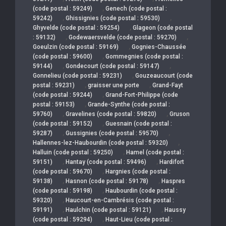
,
(code postal : 59249)
Genech (code postal :
,
,
59242)
Ghissignies (code postal : 59530)
,
Ghyvelde (code postal : 59254)
Glageon (code postal
,
,
: 59132)
Godewaersvelde (code postal : 59270)
,
Goeulzin (code postal : 59169)
Gognies-Chaussée
,
(code postal : 59600)
Gommegnies (code postal :
,
,
59144)
Gondecourt (code postal : 59147)
,
Gonnelieu (code postal : 59231)
Gouzeaucourt (code
,
,
postal : 59231)
graisser une porte
Grand-Fayt
,
(code postal : 59244)
Grand-Fort-Philippe (code
,
postal : 59153)
Grande-Synthe (code postal :
,
,
59760)
Gravelines (code postal : 59820)
Gruson
,
(code postal : 59152)
Guesnain (code postal :
,
,
59287)
Gussignies (code postal : 59570)
,
Hallennes-lez-Haubourdin (code postal : 59320)
,
Halluin (code postal : 59250)
Hamel (code postal :
,
,
59151)
Hantay (code postal : 59496)
Hardifort
,
(code postal : 59670)
Hargnies (code postal :
,
,
59138)
Hasnon (code postal : 59178)
Haspres
,
(code postal : 59198)
Haubourdin (code postal :
,
59320)
Haucourt-en-Cambrésis (code postal :
,
,
59191)
Haulchin (code postal : 59121)
Haussy
,
(code postal : 59294)
Haut-Lieu (code postal :