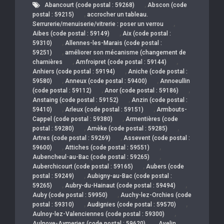
,
Abancourt (code postal : 59268)
Abscon (code
,
postal : 59215)
accrocher un tableau.
,
Serrurerie/menuiserie/vitrerie : poser un verrou
,
Aibes (code postal : 59149)
Aix (code postal :
,
59310)
Allennes-les-Marais (code postal :
,
59251)
améliorer son mécanisme (changement de
,
,
charnières
Amfroipret (code postal : 59144)
,
Anhiers (code postal : 59194)
Aniche (code postal :
,
,
59580)
Anneux (code postal : 59400)
Annoeullin
,
,
(code postal : 59112)
Anor (code postal : 59186)
,
Anstaing (code postal : 59152)
Anzin (code postal :
,
,
59410)
Arleux (code postal : 59151)
Armbouts-
,
Cappel (code postal : 59380)
Armentières (code
,
,
postal : 59280)
Arnèke (code postal : 59285)
,
Artres (code postal : 59269)
Assevent (code postal :
,
,
59600)
Attiches (code postal : 59551)
,
Aubencheul-au-Bac (code postal : 59265)
,
Auberchicourt (code postal : 59165)
Aubers (code
,
postal : 59249)
Aubigny-au-Bac (code postal :
,
,
59265)
Aubry-du-Hainaut (code postal : 59494)
,
Auby (code postal : 59950)
Auchy-lez-Orchies (code
,
,
postal : 59310)
Audignies (code postal : 59570)
,
Aulnoy-lez-Valenciennes (code postal : 59300)
,
Aulnoye-Aymeries (code postal : 59620)
Avelin