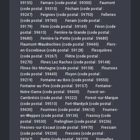
,
,
59155)
Famars (code postal : 59300)
Faumont
,
(code postal : 59310)
Féchain (code postal :
,
,
59247)
Feignies (code postal : 59750)
Felleries
,
(code postal : 59740)
Fenain (code postal :
,
,
59179)
Férin (code postal : 59169)
Féron (code
,
postal : 59610)
Ferrière-la-Grande (code postal :
,
,
59680)
Ferrière-la-Petite (code postal : 59680)
,
Flaumont-Waudrechies (code postal : 59440)
Flers-
,
en-Escrebieux (code postal : 59128)
Flesquières
,
(code postal : 59267)
Flêtre (code postal :
,
,
59270)
Flines Lez Raches (code postal : 59148)
,
Flines-lès-Mortagne (code postal : 59158)
Floursies
,
(code postal : 59440)
Floyon (code postal :
,
,
59219)
Fontaine-au-Bois (code postal : 59550)
,
Fontaine-au-Pire (code postal : 59157)
Fontaine-
,
Notre-Dame (code postal : 59400)
Forest-en-
,
Cambrésis (code postal : 59222)
Forest-sur-Marque
,
(code postal : 59510)
Fort-Mardyck (code postal :
,
,
59430)
Fourmies (code postal : 59610)
Fournes-
,
en-Weppes (code postal : 59134)
Frasnoy (code
,
,
postal : 59530)
Frelinghien (code postal : 59236)
,
Fresnes-sur-Escaut (code postal : 59970)
Fressain
,
(code postal : 59234)
Fressies (code postal :
,
,
59247)
Fretin (code postal : 59273)
Fromelles