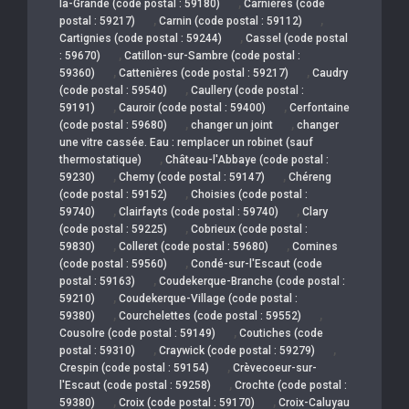
,
la-Grande (code postal : 59180)
Carnières (code
,
,
postal : 59217)
Carnin (code postal : 59112)
,
Cartignies (code postal : 59244)
Cassel (code postal
,
: 59670)
Catillon-sur-Sambre (code postal :
,
,
59360)
Cattenières (code postal : 59217)
Caudry
,
(code postal : 59540)
Caullery (code postal :
,
,
59191)
Cauroir (code postal : 59400)
Cerfontaine
,
,
(code postal : 59680)
changer un joint
changer
une vitre cassée. Eau : remplacer un robinet (sauf
,
thermostatique)
Château-l'Abbaye (code postal :
,
,
59230)
Chemy (code postal : 59147)
Chéreng
,
(code postal : 59152)
Choisies (code postal :
,
,
59740)
Clairfayts (code postal : 59740)
Clary
,
(code postal : 59225)
Cobrieux (code postal :
,
,
59830)
Colleret (code postal : 59680)
Comines
,
(code postal : 59560)
Condé-sur-l'Escaut (code
,
postal : 59163)
Coudekerque-Branche (code postal :
,
59210)
Coudekerque-Village (code postal :
,
,
59380)
Courchelettes (code postal : 59552)
,
Cousolre (code postal : 59149)
Coutiches (code
,
,
postal : 59310)
Craywick (code postal : 59279)
,
Crespin (code postal : 59154)
Crèvecoeur-sur-
,
l'Escaut (code postal : 59258)
Crochte (code postal :
,
,
59380)
Croix (code postal : 59170)
Croix-Caluyau