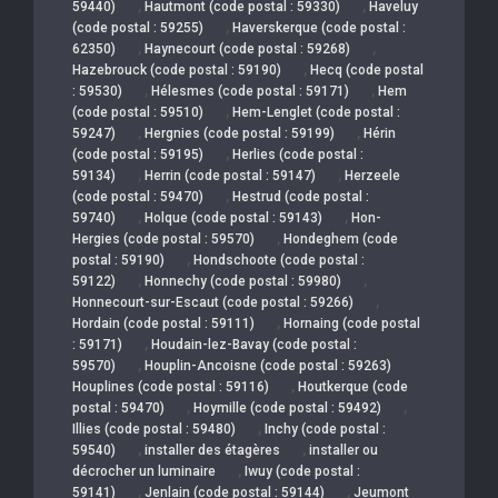
,
,
59440)
Hautmont (code postal : 59330)
Haveluy
,
(code postal : 59255)
Haverskerque (code postal :
,
,
62350)
Haynecourt (code postal : 59268)
,
Hazebrouck (code postal : 59190)
Hecq (code postal
,
,
: 59530)
Hélesmes (code postal : 59171)
Hem
,
(code postal : 59510)
Hem-Lenglet (code postal :
,
,
59247)
Hergnies (code postal : 59199)
Hérin
,
(code postal : 59195)
Herlies (code postal :
,
,
59134)
Herrin (code postal : 59147)
Herzeele
,
(code postal : 59470)
Hestrud (code postal :
,
,
59740)
Holque (code postal : 59143)
Hon-
,
Hergies (code postal : 59570)
Hondeghem (code
,
postal : 59190)
Hondschoote (code postal :
,
,
59122)
Honnechy (code postal : 59980)
,
Honnecourt-sur-Escaut (code postal : 59266)
,
Hordain (code postal : 59111)
Hornaing (code postal
,
: 59171)
Houdain-lez-Bavay (code postal :
,
59570)
Houplin-Ancoisne (code postal : 59263)
,
Houplines (code postal : 59116)
Houtkerque (code
,
,
postal : 59470)
Hoymille (code postal : 59492)
,
Illies (code postal : 59480)
Inchy (code postal :
,
,
59540)
installer des étagères
installer ou
,
décrocher un luminaire
Iwuy (code postal :
,
,
59141)
Jenlain (code postal : 59144)
Jeumont