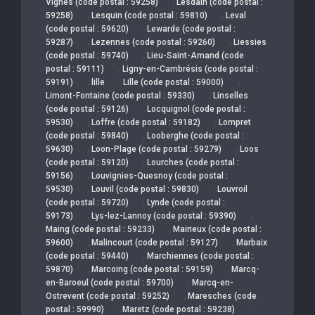
,
Vignes (code postal : 59258)
Lesdain (code postal :
,
,
59258)
Lesquin (code postal : 59810)
Leval
,
(code postal : 59620)
Lewarde (code postal :
,
,
59287)
Lezennes (code postal : 59260)
Liessies
,
(code postal : 59740)
Lieu-Saint-Amand (code
,
postal : 59111)
Ligny-en-Cambrésis (code postal :
,
,
,
59191)
lille
Lille (code postal : 59000)
,
Limont-Fontaine (code postal : 59330)
Linselles
,
(code postal : 59126)
Locquignol (code postal :
,
,
59530)
Loffre (code postal : 59182)
Lompret
,
(code postal : 59840)
Looberghe (code postal :
,
,
59630)
Loon-Plage (code postal : 59279)
Loos
,
(code postal : 59120)
Lourches (code postal :
,
59156)
Louvignies-Quesnoy (code postal :
,
,
59530)
Louvil (code postal : 59830)
Louvroil
,
(code postal : 59720)
Lynde (code postal :
,
,
59173)
Lys-lez-Lannoy (code postal : 59390)
,
Maing (code postal : 59233)
Mairieux (code postal :
,
,
59600)
Malincourt (code postal : 59127)
Marbaix
,
(code postal : 59440)
Marchiennes (code postal :
,
,
59870)
Marcoing (code postal : 59159)
Marcq-
,
en-Baroeul (code postal : 59700)
Marcq-en-
,
Ostrevent (code postal : 59252)
Maresches (code
,
,
postal : 59990)
Maretz (code postal : 59238)