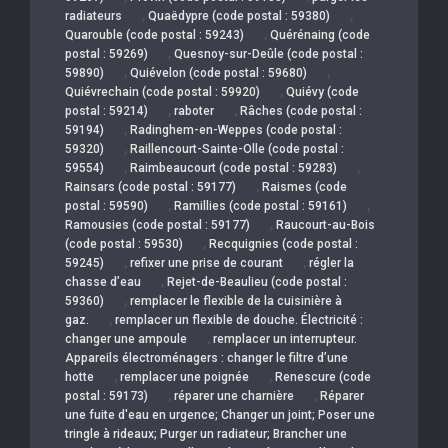
,
,
radiateurs
Quaëdypre (code postal : 59380)
,
Quarouble (code postal : 59243)
Quérénaing (code
,
postal : 59269)
Quesnoy-sur-Deûle (code postal :
,
,
59890)
Quiévelon (code postal : 59680)
,
Quiévrechain (code postal : 59920)
Quiévy (code
,
,
postal : 59214)
raboter
Râches (code postal :
,
59194)
Radinghem-en-Weppes (code postal :
,
59320)
Raillencourt-Sainte-Olle (code postal :
,
,
59554)
Raimbeaucourt (code postal : 59283)
,
Rainsars (code postal : 59177)
Raismes (code
,
,
postal : 59590)
Ramillies (code postal : 59161)
,
Ramousies (code postal : 59177)
Raucourt-au-Bois
,
(code postal : 59530)
Recquignies (code postal :
,
,
59245)
refixer une prise de courant
régler la
,
chasse d’eau
Rejet-de-Beaulieu (code postal :
,
59360)
remplacer le flexible de la cuisinière à
,
gaz.
remplacer un flexible de douche. Électricité :
,
changer une ampoule
remplacer un interrupteur.
Appareils électroménagers : changer le filtre d’une
,
,
hotte
remplacer une poignée
Renescure (code
,
,
postal : 59173)
réparer une charnière
Réparer
une fuite d'eau en urgence; Changer un joint; Poser une
tringle à rideaux; Purger un radiateur; Brancher une