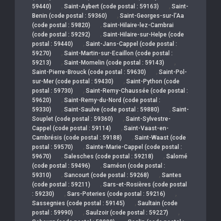
,
,
59440)
Saint-Aybert (code postal : 59163)
Saint-
,
Benin (code postal : 59360)
Saint-Georges-sur-l'Aa
,
(code postal : 59820)
Saint-Hilaire-lez-Cambrai
,
(code postal : 59292)
Saint-Hilaire-sur-Helpe (code
,
postal : 59440)
Saint-Jans-Cappel (code postal :
,
59270)
Saint-Martin-sur-Ecaillon (code postal :
,
,
59213)
Saint-Momelin (code postal : 59143)
,
Saint-Pierre-Brouck (code postal : 59630)
Saint-Pol-
,
sur-Mer (code postal : 59430)
Saint-Python (code
,
postal : 59730)
Saint-Remy-Chaussée (code postal :
,
59620)
Saint-Remy-du-Nord (code postal :
,
,
59330)
Saint-Saulve (code postal : 59880)
Saint-
,
Souplet (code postal : 59360)
Saint-Sylvestre-
,
Cappel (code postal : 59114)
Saint-Vaast-en-
,
Cambrésis (code postal : 59188)
Saint-Waast (code
,
postal : 59570)
Sainte-Marie-Cappel (code postal :
,
,
59670)
Salesches (code postal : 59218)
Salomé
,
(code postal : 59496)
Saméon (code postal :
,
,
59310)
Sancourt (code postal : 59268)
Santes
,
(code postal : 59211)
Sars-et-Rosières (code postal
,
,
: 59230)
Sars-Poteries (code postal : 59216)
,
Sassegnies (code postal : 59145)
Saultain (code
,
,
postal : 59990)
Saulzoir (code postal : 59227)