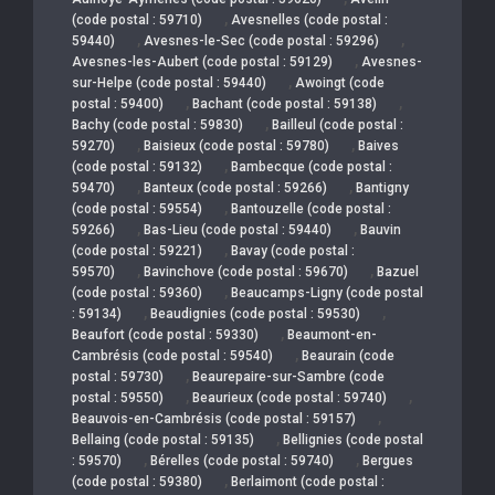
,
(code postal : 59710)
Avesnelles (code postal :
,
,
59440)
Avesnes-le-Sec (code postal : 59296)
,
Avesnes-les-Aubert (code postal : 59129)
Avesnes-
,
sur-Helpe (code postal : 59440)
Awoingt (code
,
,
postal : 59400)
Bachant (code postal : 59138)
,
Bachy (code postal : 59830)
Bailleul (code postal :
,
,
59270)
Baisieux (code postal : 59780)
Baives
,
(code postal : 59132)
Bambecque (code postal :
,
,
59470)
Banteux (code postal : 59266)
Bantigny
,
(code postal : 59554)
Bantouzelle (code postal :
,
,
59266)
Bas-Lieu (code postal : 59440)
Bauvin
,
(code postal : 59221)
Bavay (code postal :
,
,
59570)
Bavinchove (code postal : 59670)
Bazuel
,
(code postal : 59360)
Beaucamps-Ligny (code postal
,
,
: 59134)
Beaudignies (code postal : 59530)
,
Beaufort (code postal : 59330)
Beaumont-en-
,
Cambrésis (code postal : 59540)
Beaurain (code
,
postal : 59730)
Beaurepaire-sur-Sambre (code
,
,
postal : 59550)
Beaurieux (code postal : 59740)
,
Beauvois-en-Cambrésis (code postal : 59157)
,
Bellaing (code postal : 59135)
Bellignies (code postal
,
,
: 59570)
Bérelles (code postal : 59740)
Bergues
,
(code postal : 59380)
Berlaimont (code postal :