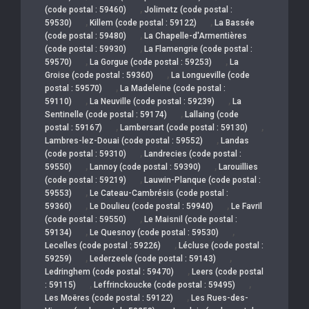
,
(code postal : 59460)
Jolimetz (code postal :
,
,
59530)
Killem (code postal : 59122)
La Bassée
,
(code postal : 59480)
La Chapelle-d'Armentières
,
(code postal : 59930)
La Flamengrie (code postal :
,
,
59570)
La Gorgue (code postal : 59253)
La
,
Groise (code postal : 59360)
La Longueville (code
,
postal : 59570)
La Madeleine (code postal :
,
,
59110)
La Neuville (code postal : 59239)
La
,
Sentinelle (code postal : 59174)
Lallaing (code
,
,
postal : 59167)
Lambersart (code postal : 59130)
,
Lambres-lez-Douai (code postal : 59552)
Landas
,
(code postal : 59310)
Landrecies (code postal :
,
,
59550)
Lannoy (code postal : 59390)
Larouillies
,
(code postal : 59219)
Lauwin-Planque (code postal :
,
59553)
Le Cateau-Cambrésis (code postal :
,
,
59360)
Le Doulieu (code postal : 59940)
Le Favril
,
(code postal : 59550)
Le Maisnil (code postal :
,
,
59134)
Le Quesnoy (code postal : 59530)
,
Lecelles (code postal : 59226)
Lécluse (code postal :
,
,
59259)
Lederzeele (code postal : 59143)
,
Ledringhem (code postal : 59470)
Leers (code postal
,
,
: 59115)
Leffrinckoucke (code postal : 59495)
,
Les Moëres (code postal : 59122)
Les Rues-des-