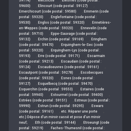
59114)
électricité
Elesmes (code postal :
,
,
59600)
Elincourt (code postal : 59127)
,
Emerchicourt (code postal : 59580)
Emmerin (code
,
postal : 59320)
Englefontaine (code postal :
,
,
59530)
Englos (code postal : 59320)
Ennetières-
,
en-Weppes (code postal : 59320)
Ennevelin (code
,
postal : 59710)
Eppe-Sauvage (code postal :
,
,
59132)
Erchin (code postal : 59169)
Eringhem
,
(code postal : 59470)
Erquinghem-le-Sec (code
,
postal : 59320)
Erquinghem-Lys (code postal :
,
,
59193)
Erre (code postal : 59171)
Escarmain
,
(code postal : 59213)
Escaudain (code postal :
,
,
59124)
Escaudoeuvres (code postal : 59161)
,
Escautpont (code postal : 59278)
Escobecques
,
(code postal : 59320)
Esnes (code postal :
,
,
59127)
Esquelbecq (code postal : 59470)
,
Esquerchin (code postal : 59553)
Estaires (code
,
,
postal : 59940)
Estourmel (code postal : 59400)
,
Estrées (code postal : 59151)
Estreux (code postal :
,
,
59990)
Estrun (code postal : 59295)
Eswars
,
,
(code postal : 59161)
etc. Réparer une porte
etc.) Dépose d'un miroir cassé et pose d'un miroir
,
,
neuf;
Eth (code postal : 59144)
Etroeungt (code
,
postal : 59219)
Faches-Thumesnil (code postal :