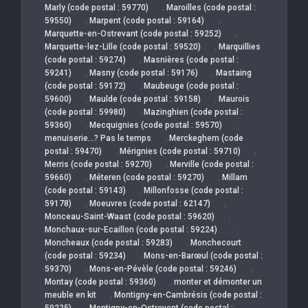
,
Marly (code postal : 59770)
Maroilles (code postal :
,
,
59550)
Marpent (code postal : 59164)
,
Marquette-en-Ostrevant (code postal : 59252)
,
Marquette-lez-Lille (code postal : 59520)
Marquillies
,
(code postal : 59274)
Masnières (code postal :
,
,
59241)
Masny (code postal : 59176)
Mastaing
,
(code postal : 59172)
Maubeuge (code postal :
,
,
59600)
Maulde (code postal : 59158)
Maurois
,
(code postal : 59980)
Mazinghien (code postal :
,
,
59360)
Mecquignies (code postal : 59570)
,
menuiserie…? Pas le temps
Merckeghem (code
,
,
postal : 59470)
Mérignies (code postal : 59710)
,
Merris (code postal : 59270)
Merville (code postal :
,
,
59660)
Méteren (code postal : 59270)
Millam
,
(code postal : 59143)
Millonfosse (code postal :
,
,
59178)
Moeuvres (code postal : 62147)
,
Monceau-Saint-Waast (code postal : 59620)
,
Monchaux-sur-Ecaillon (code postal : 59224)
,
Moncheaux (code postal : 59283)
Monchecourt
,
(code postal : 59234)
Mons-en-Barœul (code postal :
,
,
59370)
Mons-en-Pévèle (code postal : 59246)
,
Montay (code postal : 59360)
monter et démonter un
,
meuble en kit
Montigny-en-Cambrésis (code postal :
,
59225)
Montigny-en-Ostrevent (code postal :