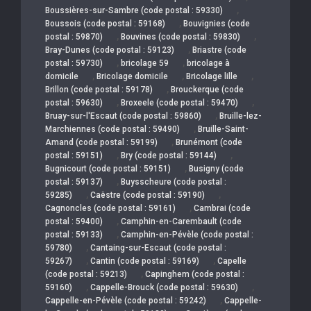
,
Boussières-sur-Sambre (code postal : 59330)
,
Boussois (code postal : 59168)
Bouvignies (code
,
,
postal : 59870)
Bouvines (code postal : 59830)
,
Bray-Dunes (code postal : 59123)
Briastre (code
,
,
postal : 59730)
bricolage 59
bricolage à
,
,
,
domicile
Bricolage domicile
Bricolage lille
,
Brillon (code postal : 59178)
Brouckerque (code
,
,
postal : 59630)
Broxeele (code postal : 59470)
,
Bruay-sur-l'Escaut (code postal : 59860)
Bruille-lez-
,
Marchiennes (code postal : 59490)
Bruille-Saint-
,
Amand (code postal : 59199)
Brunémont (code
,
,
postal : 59151)
Bry (code postal : 59144)
,
Bugnicourt (code postal : 59151)
Busigny (code
,
postal : 59137)
Buysscheure (code postal :
,
,
59285)
Caëstre (code postal : 59190)
,
Cagnoncles (code postal : 59161)
Cambrai (code
,
postal : 59400)
Camphin-en-Carembault (code
,
postal : 59133)
Camphin-en-Pévèle (code postal :
,
59780)
Cantaing-sur-Escaut (code postal :
,
,
59267)
Cantin (code postal : 59169)
Capelle
,
(code postal : 59213)
Capinghem (code postal :
,
,
59160)
Cappelle-Brouck (code postal : 59630)
,
Cappelle-en-Pévèle (code postal : 59242)
Cappelle-