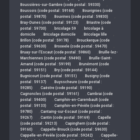
,
Boussières-sur-Sambre (code postal : 59330)
,
Boussois (code postal : 59168)
Bouvignies (code
,
,
postal : 59870)
Bouvines (code postal : 59830)
,
Bray-Dunes (code postal : 59123)
Briastre (code
,
,
postal : 59730)
bricolage 59
bricolage à
,
,
,
domicile
Bricolage domicile
Bricolage lille
,
Brillon (code postal : 59178)
Brouckerque (code
,
,
postal : 59630)
Broxeele (code postal : 59470)
,
Bruay-sur-l'Escaut (code postal : 59860)
Bruille-lez-
,
Marchiennes (code postal : 59490)
Bruille-Saint-
,
Amand (code postal : 59199)
Brunémont (code
,
,
postal : 59151)
Bry (code postal : 59144)
,
Bugnicourt (code postal : 59151)
Busigny (code
,
postal : 59137)
Buysscheure (code postal :
,
,
59285)
Caëstre (code postal : 59190)
,
Cagnoncles (code postal : 59161)
Cambrai (code
,
postal : 59400)
Camphin-en-Carembault (code
,
postal : 59133)
Camphin-en-Pévèle (code postal :
,
59780)
Cantaing-sur-Escaut (code postal :
,
,
59267)
Cantin (code postal : 59169)
Capelle
,
(code postal : 59213)
Capinghem (code postal :
,
,
59160)
Cappelle-Brouck (code postal : 59630)
,
Cappelle-en-Pévèle (code postal : 59242)
Cappelle-