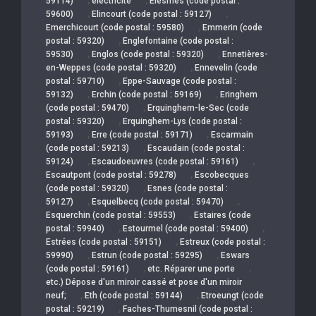
59114)
électricité
Elesmes (code postal :
,
,
59600)
Elincourt (code postal : 59127)
,
Emerchicourt (code postal : 59580)
Emmerin (code
,
postal : 59320)
Englefontaine (code postal :
,
,
59530)
Englos (code postal : 59320)
Ennetières-
,
en-Weppes (code postal : 59320)
Ennevelin (code
,
postal : 59710)
Eppe-Sauvage (code postal :
,
,
59132)
Erchin (code postal : 59169)
Eringhem
,
(code postal : 59470)
Erquinghem-le-Sec (code
,
postal : 59320)
Erquinghem-Lys (code postal :
,
,
59193)
Erre (code postal : 59171)
Escarmain
,
(code postal : 59213)
Escaudain (code postal :
,
,
59124)
Escaudoeuvres (code postal : 59161)
,
Escautpont (code postal : 59278)
Escobecques
,
(code postal : 59320)
Esnes (code postal :
,
,
59127)
Esquelbecq (code postal : 59470)
,
Esquerchin (code postal : 59553)
Estaires (code
,
,
postal : 59940)
Estourmel (code postal : 59400)
,
Estrées (code postal : 59151)
Estreux (code postal :
,
,
59990)
Estrun (code postal : 59295)
Eswars
,
,
(code postal : 59161)
etc. Réparer une porte
etc.) Dépose d'un miroir cassé et pose d'un miroir
,
,
neuf;
Eth (code postal : 59144)
Etroeungt (code
,
postal : 59219)
Faches-Thumesnil (code postal :