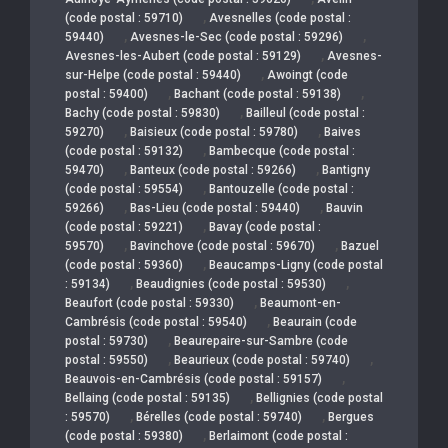
,
(code postal : 59710)
Avesnelles (code postal :
,
,
59440)
Avesnes-le-Sec (code postal : 59296)
,
Avesnes-les-Aubert (code postal : 59129)
Avesnes-
,
sur-Helpe (code postal : 59440)
Awoingt (code
,
,
postal : 59400)
Bachant (code postal : 59138)
,
Bachy (code postal : 59830)
Bailleul (code postal :
,
,
59270)
Baisieux (code postal : 59780)
Baives
,
(code postal : 59132)
Bambecque (code postal :
,
,
59470)
Banteux (code postal : 59266)
Bantigny
,
(code postal : 59554)
Bantouzelle (code postal :
,
,
59266)
Bas-Lieu (code postal : 59440)
Bauvin
,
(code postal : 59221)
Bavay (code postal :
,
,
59570)
Bavinchove (code postal : 59670)
Bazuel
,
(code postal : 59360)
Beaucamps-Ligny (code postal
,
,
: 59134)
Beaudignies (code postal : 59530)
,
Beaufort (code postal : 59330)
Beaumont-en-
,
Cambrésis (code postal : 59540)
Beaurain (code
,
postal : 59730)
Beaurepaire-sur-Sambre (code
,
,
postal : 59550)
Beaurieux (code postal : 59740)
,
Beauvois-en-Cambrésis (code postal : 59157)
,
Bellaing (code postal : 59135)
Bellignies (code postal
,
,
: 59570)
Bérelles (code postal : 59740)
Bergues
,
(code postal : 59380)
Berlaimont (code postal :