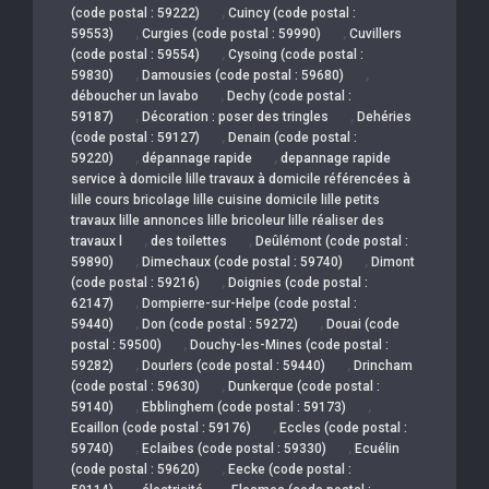
,
(code postal : 59222)
Cuincy (code postal :
,
,
59553)
Curgies (code postal : 59990)
Cuvillers
,
(code postal : 59554)
Cysoing (code postal :
,
,
59830)
Damousies (code postal : 59680)
,
déboucher un lavabo
Dechy (code postal :
,
,
59187)
Décoration : poser des tringles
Dehéries
,
(code postal : 59127)
Denain (code postal :
,
,
59220)
dépannage rapide
depannage rapide
service à domicile lille travaux à domicile référencées à
lille cours bricolage lille cuisine domicile lille petits
travaux lille annonces lille bricoleur lille réaliser des
,
,
travaux l
des toilettes
Deûlémont (code postal :
,
,
59890)
Dimechaux (code postal : 59740)
Dimont
,
(code postal : 59216)
Doignies (code postal :
,
62147)
Dompierre-sur-Helpe (code postal :
,
,
59440)
Don (code postal : 59272)
Douai (code
,
postal : 59500)
Douchy-les-Mines (code postal :
,
,
59282)
Dourlers (code postal : 59440)
Drincham
,
(code postal : 59630)
Dunkerque (code postal :
,
,
59140)
Ebblinghem (code postal : 59173)
,
Ecaillon (code postal : 59176)
Eccles (code postal :
,
,
59740)
Eclaibes (code postal : 59330)
Ecuélin
,
(code postal : 59620)
Eecke (code postal :
,
,