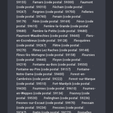
,
,
59155)
Famars (code postal : 59300)
Faumont
,
(code postal : 59310)
Féchain (code postal :
,
,
59247)
Feignies (code postal : 59750)
Felleries
,
(code postal : 59740)
Fenain (code postal :
,
,
59179)
Férin (code postal : 59169)
Féron (code
,
postal : 59610)
Ferrière-la-Grande (code postal :
,
,
59680)
Ferrière-la-Petite (code postal : 59680)
,
Flaumont-Waudrechies (code postal : 59440)
Flers-
,
en-Escrebieux (code postal : 59128)
Flesquières
,
(code postal : 59267)
Flêtre (code postal :
,
,
59270)
Flines Lez Raches (code postal : 59148)
,
Flines-lès-Mortagne (code postal : 59158)
Floursies
,
(code postal : 59440)
Floyon (code postal :
,
,
59219)
Fontaine-au-Bois (code postal : 59550)
,
Fontaine-au-Pire (code postal : 59157)
Fontaine-
,
Notre-Dame (code postal : 59400)
Forest-en-
,
Cambrésis (code postal : 59222)
Forest-sur-Marque
,
(code postal : 59510)
Fort-Mardyck (code postal :
,
,
59430)
Fourmies (code postal : 59610)
Fournes-
,
en-Weppes (code postal : 59134)
Frasnoy (code
,
,
postal : 59530)
Frelinghien (code postal : 59236)
,
Fresnes-sur-Escaut (code postal : 59970)
Fressain
,
(code postal : 59234)
Fressies (code postal :
,
,
59247)
Fretin (code postal : 59273)
Fromelles