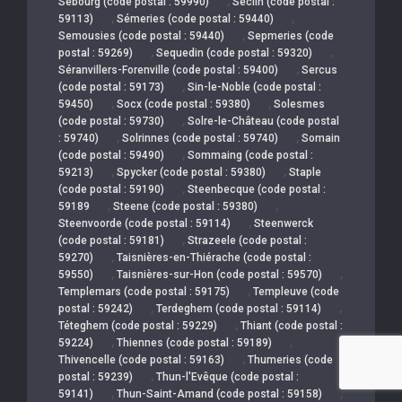
,
Sebourg (code postal : 59990)
Seclin (code postal :
,
,
59113)
Sémeries (code postal : 59440)
,
Semousies (code postal : 59440)
Sepmeries (code
,
,
postal : 59269)
Sequedin (code postal : 59320)
,
Séranvillers-Forenville (code postal : 59400)
Sercus
,
(code postal : 59173)
Sin-le-Noble (code postal :
,
,
59450)
Socx (code postal : 59380)
Solesmes
,
(code postal : 59730)
Solre-le-Château (code postal
,
,
: 59740)
Solrinnes (code postal : 59740)
Somain
,
(code postal : 59490)
Sommaing (code postal :
,
,
59213)
Spycker (code postal : 59380)
Staple
,
(code postal : 59190)
Steenbecque (code postal :
,
,
59189
Steene (code postal : 59380)
,
Steenvoorde (code postal : 59114)
Steenwerck
,
(code postal : 59181)
Strazeele (code postal :
,
59270)
Taisnières-en-Thiérache (code postal :
,
,
59550)
Taisnières-sur-Hon (code postal : 59570)
,
Templemars (code postal : 59175)
Templeuve (code
,
,
postal : 59242)
Terdeghem (code postal : 59114)
,
Téteghem (code postal : 59229)
Thiant (code postal :
,
,
59224)
Thiennes (code postal : 59189)
,
Thivencelle (code postal : 59163)
Thumeries (code
,
postal : 59239)
Thun-l'Evêque (code postal :
,
,
59141)
Thun-Saint-Amand (code postal : 59158)