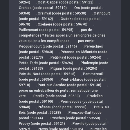
,
,
59264)
Oost-Cappel (code postal : 59122)
,
Orchies (code postal : 59310)
Ors (code postal :
,
,
59360)
Orsinval (code postal : 59530)
Ostricourt
,
(code postal : 59162)
Oudezeele (code postal :
,
,
59670)
Oxelaëre (code postal : 59670)
,
Paillencourt (code postal : 59295)
pas de
compétences ? Faites appel à un senior près de chez
,
,
vous qui en a les compétences.
pas envie
,
Pecquencourt (code postal : 59146)
Pérenchies
,
(code postal : 59840)
Péronne-en-Mélantois (code
,
,
postal : 59273)
Petit-Fayt (code postal : 59244)
,
Petite-Forêt (code postal : 59494)
Phalempin (code
,
,
postal : 59133)
Pitgam (code postal : 59284)
,
Poix-du-Nord (code postal : 59218)
Pommereuil
,
(code postal : 59360)
Pont-à-Marcq (code postal :
,
,
59710)
Pont-sur-Sambre (code postal : 59138)
poser un entrebâilleur de porte ; remastiquer une
,
,
vitre
Potelle (code postal : 59530)
Pradelles
,
(code postal : 59190)
Prémesques (code postal :
,
,
59840)
Préseau (code postal : 59990)
Preux-au-
,
Bois (code postal : 59288)
Preux-au-Sart (code
,
,
postal : 59144)
Prisches (code postal : 59550)
,
Prouvy (code postal : 59121)
Proville (code postal :
,
,
59267)
Provin (code postal : 59185)
purger les