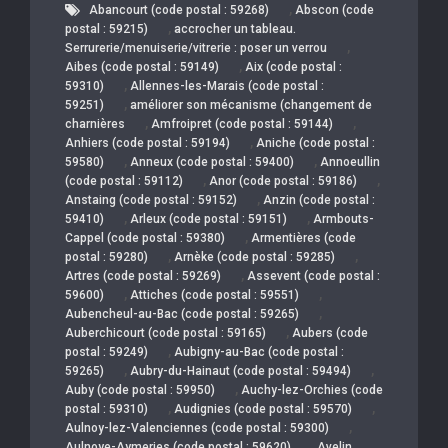
,
Abancourt (code postal : 59268)
Abscon (code
,
postal : 59215)
accrocher un tableau.
,
Serrurerie/menuiserie/vitrerie : poser un verrou
,
Aibes (code postal : 59149)
Aix (code postal :
,
59310)
Allennes-les-Marais (code postal :
,
59251)
améliorer son mécanisme (changement de
,
,
charnières
Amfroipret (code postal : 59144)
,
Anhiers (code postal : 59194)
Aniche (code postal :
,
,
59580)
Anneux (code postal : 59400)
Annoeullin
,
,
(code postal : 59112)
Anor (code postal : 59186)
,
Anstaing (code postal : 59152)
Anzin (code postal :
,
,
59410)
Arleux (code postal : 59151)
Armbouts-
,
Cappel (code postal : 59380)
Armentières (code
,
,
postal : 59280)
Arnèke (code postal : 59285)
,
Artres (code postal : 59269)
Assevent (code postal :
,
,
59600)
Attiches (code postal : 59551)
,
Aubencheul-au-Bac (code postal : 59265)
,
Auberchicourt (code postal : 59165)
Aubers (code
,
postal : 59249)
Aubigny-au-Bac (code postal :
,
,
59265)
Aubry-du-Hainaut (code postal : 59494)
,
Auby (code postal : 59950)
Auchy-lez-Orchies (code
,
,
postal : 59310)
Audignies (code postal : 59570)
,
Aulnoy-lez-Valenciennes (code postal : 59300)
,
Aulnoye-Aymeries (code postal : 59620)
Avelin