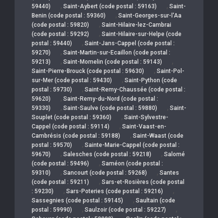
,
,
59440)
Saint-Aybert (code postal : 59163)
Saint-
,
Benin (code postal : 59360)
Saint-Georges-sur-l'Aa
,
(code postal : 59820)
Saint-Hilaire-lez-Cambrai
,
(code postal : 59292)
Saint-Hilaire-sur-Helpe (code
,
postal : 59440)
Saint-Jans-Cappel (code postal :
,
59270)
Saint-Martin-sur-Ecaillon (code postal :
,
,
59213)
Saint-Momelin (code postal : 59143)
,
Saint-Pierre-Brouck (code postal : 59630)
Saint-Pol-
,
sur-Mer (code postal : 59430)
Saint-Python (code
,
postal : 59730)
Saint-Remy-Chaussée (code postal :
,
59620)
Saint-Remy-du-Nord (code postal :
,
,
59330)
Saint-Saulve (code postal : 59880)
Saint-
,
Souplet (code postal : 59360)
Saint-Sylvestre-
,
Cappel (code postal : 59114)
Saint-Vaast-en-
,
Cambrésis (code postal : 59188)
Saint-Waast (code
,
postal : 59570)
Sainte-Marie-Cappel (code postal :
,
,
59670)
Salesches (code postal : 59218)
Salomé
,
(code postal : 59496)
Saméon (code postal :
,
,
59310)
Sancourt (code postal : 59268)
Santes
,
(code postal : 59211)
Sars-et-Rosières (code postal
,
,
: 59230)
Sars-Poteries (code postal : 59216)
,
Sassegnies (code postal : 59145)
Saultain (code
,
,
postal : 59990)
Saulzoir (code postal : 59227)