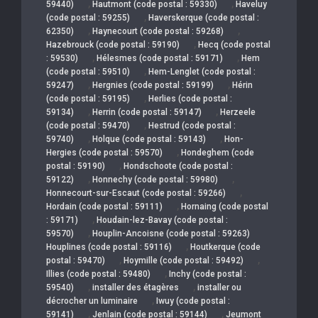
,
,
59440)
Hautmont (code postal : 59330)
Haveluy
,
(code postal : 59255)
Haverskerque (code postal :
,
,
62350)
Haynecourt (code postal : 59268)
,
Hazebrouck (code postal : 59190)
Hecq (code postal
,
,
: 59530)
Hélesmes (code postal : 59171)
Hem
,
(code postal : 59510)
Hem-Lenglet (code postal :
,
,
59247)
Hergnies (code postal : 59199)
Hérin
,
(code postal : 59195)
Herlies (code postal :
,
,
59134)
Herrin (code postal : 59147)
Herzeele
,
(code postal : 59470)
Hestrud (code postal :
,
,
59740)
Holque (code postal : 59143)
Hon-
,
Hergies (code postal : 59570)
Hondeghem (code
,
postal : 59190)
Hondschoote (code postal :
,
,
59122)
Honnechy (code postal : 59980)
,
Honnecourt-sur-Escaut (code postal : 59266)
,
Hordain (code postal : 59111)
Hornaing (code postal
,
: 59171)
Houdain-lez-Bavay (code postal :
,
59570)
Houplin-Ancoisne (code postal : 59263)
,
Houplines (code postal : 59116)
Houtkerque (code
,
,
postal : 59470)
Hoymille (code postal : 59492)
,
Illies (code postal : 59480)
Inchy (code postal :
,
,
59540)
installer des étagères
installer ou
,
décrocher un luminaire
Iwuy (code postal :
,
,
59141)
Jenlain (code postal : 59144)
Jeumont