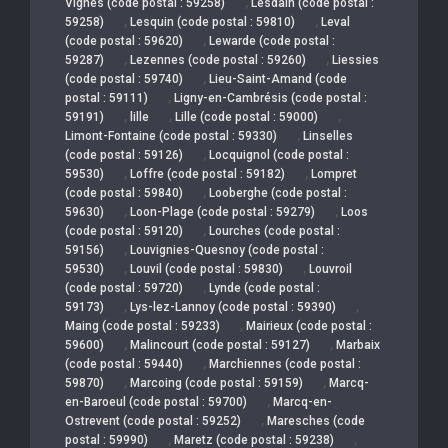
,
Vignes (code postal : 59258)
Lesdain (code postal :
,
,
59258)
Lesquin (code postal : 59810)
Leval
,
(code postal : 59620)
Lewarde (code postal :
,
,
59287)
Lezennes (code postal : 59260)
Liessies
,
(code postal : 59740)
Lieu-Saint-Amand (code
,
postal : 59111)
Ligny-en-Cambrésis (code postal :
,
,
,
59191)
lille
Lille (code postal : 59000)
,
Limont-Fontaine (code postal : 59330)
Linselles
,
(code postal : 59126)
Locquignol (code postal :
,
,
59530)
Loffre (code postal : 59182)
Lompret
,
(code postal : 59840)
Looberghe (code postal :
,
,
59630)
Loon-Plage (code postal : 59279)
Loos
,
(code postal : 59120)
Lourches (code postal :
,
59156)
Louvignies-Quesnoy (code postal :
,
,
59530)
Louvil (code postal : 59830)
Louvroil
,
(code postal : 59720)
Lynde (code postal :
,
,
59173)
Lys-lez-Lannoy (code postal : 59390)
,
Maing (code postal : 59233)
Mairieux (code postal :
,
,
59600)
Malincourt (code postal : 59127)
Marbaix
,
(code postal : 59440)
Marchiennes (code postal :
,
,
59870)
Marcoing (code postal : 59159)
Marcq-
,
en-Baroeul (code postal : 59700)
Marcq-en-
,
Ostrevent (code postal : 59252)
Maresches (code
,
,
postal : 59990)
Maretz (code postal : 59238)