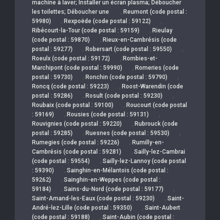
machine à laver; Installer un écran plasma; Déboucher
,
les toilettes; Déboucher une
Reumont (code postal :
,
,
59980)
Rexpoëde (code postal : 59122)
,
Ribécourt-la-Tour (code postal : 59159)
Rieulay
,
(code postal : 59870)
Rieux-en-Cambrésis (code
,
,
postal : 59277)
Robersart (code postal : 59550)
,
Roeulx (code postal : 59172)
Rombies-et-
,
Marchipont (code postal : 59990)
Romeries (code
,
,
postal : 59730)
Ronchin (code postal : 59790)
,
Roncq (code postal : 59223)
Roost-Warendin (code
,
,
postal : 59286)
Rosult (code postal : 59230)
,
Roubaix (code postal : 59100)
Roucourt (code postal
,
,
: 59169)
Rousies (code postal : 59131)
,
Rouvignies (code postal : 59220)
Rubrouck (code
,
,
postal : 59285)
Ruesnes (code postal : 59530)
,
Rumegies (code postal : 59226)
Rumilly-en-
,
Cambrésis (code postal : 59281)
Sailly-lez-Cambrai
,
(code postal : 59554)
Sailly-lez-Lannoy (code postal
,
: 59390)
Sainghin-en-Mélantois (code postal :
,
59262)
Sainghin-en-Weppes (code postal :
,
,
59184)
Sains-du-Nord (code postal : 59177)
,
Saint-Amand-les-Eaux (code postal : 59230)
Saint-
,
André-lez-Lille (code postal : 59350)
Saint-Aubert
,
(code postal : 59188)
Saint-Aubin (code postal :