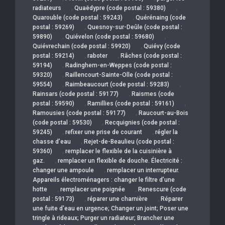
,
,
radiateurs
Quaëdypre (code postal : 59380)
,
Quarouble (code postal : 59243)
Quérénaing (code
,
postal : 59269)
Quesnoy-sur-Deûle (code postal :
,
,
59890)
Quiévelon (code postal : 59680)
,
Quiévrechain (code postal : 59920)
Quiévy (code
,
,
postal : 59214)
raboter
Râches (code postal :
,
59194)
Radinghem-en-Weppes (code postal :
,
59320)
Raillencourt-Sainte-Olle (code postal :
,
,
59554)
Raimbeaucourt (code postal : 59283)
,
Rainsars (code postal : 59177)
Raismes (code
,
,
postal : 59590)
Ramillies (code postal : 59161)
,
Ramousies (code postal : 59177)
Raucourt-au-Bois
,
(code postal : 59530)
Recquignies (code postal :
,
,
59245)
refixer une prise de courant
régler la
,
chasse d’eau
Rejet-de-Beaulieu (code postal :
,
59360)
remplacer le flexible de la cuisinière à
,
gaz.
remplacer un flexible de douche. Électricité :
,
changer une ampoule
remplacer un interrupteur.
Appareils électroménagers : changer le filtre d’une
,
,
hotte
remplacer une poignée
Renescure (code
,
,
postal : 59173)
réparer une charnière
Réparer
une fuite d'eau en urgence; Changer un joint; Poser une
tringle à rideaux; Purger un radiateur; Brancher une