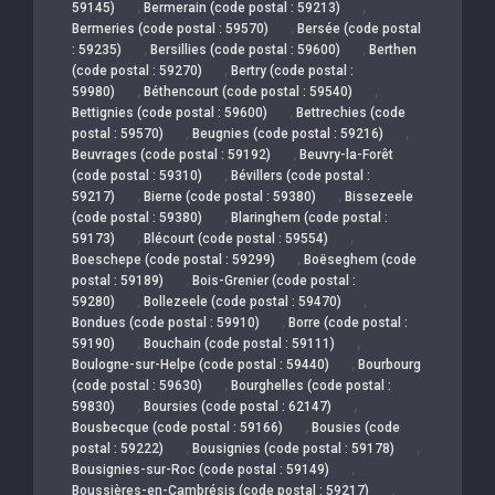
,
,
59145)
Bermerain (code postal : 59213)
,
Bermeries (code postal : 59570)
Bersée (code postal
,
,
: 59235)
Bersillies (code postal : 59600)
Berthen
,
(code postal : 59270)
Bertry (code postal :
,
,
59980)
Béthencourt (code postal : 59540)
,
Bettignies (code postal : 59600)
Bettrechies (code
,
,
postal : 59570)
Beugnies (code postal : 59216)
,
Beuvrages (code postal : 59192)
Beuvry-la-Forêt
,
(code postal : 59310)
Bévillers (code postal :
,
,
59217)
Bierne (code postal : 59380)
Bissezeele
,
(code postal : 59380)
Blaringhem (code postal :
,
,
59173)
Blécourt (code postal : 59554)
,
Boeschepe (code postal : 59299)
Boëseghem (code
,
postal : 59189)
Bois-Grenier (code postal :
,
,
59280)
Bollezeele (code postal : 59470)
,
Bondues (code postal : 59910)
Borre (code postal :
,
,
59190)
Bouchain (code postal : 59111)
,
Boulogne-sur-Helpe (code postal : 59440)
Bourbourg
,
(code postal : 59630)
Bourghelles (code postal :
,
,
59830)
Boursies (code postal : 62147)
,
Bousbecque (code postal : 59166)
Bousies (code
,
,
postal : 59222)
Bousignies (code postal : 59178)
,
Bousignies-sur-Roc (code postal : 59149)
,
Boussières-en-Cambrésis (code postal : 59217)