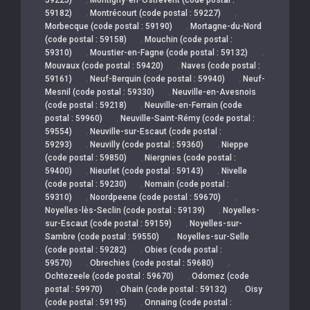
,
,
59182)
Montrécourt (code postal : 59227)
,
Morbecque (code postal : 59190)
Mortagne-du-Nord
,
(code postal : 59158)
Mouchin (code postal :
,
,
59310)
Moustier-en-Fagne (code postal : 59132)
,
Mouvaux (code postal : 59420)
Naves (code postal :
,
,
59161)
Neuf-Berquin (code postal : 59940)
Neuf-
,
Mesnil (code postal : 59330)
Neuville-en-Avesnois
,
(code postal : 59218)
Neuville-en-Ferrain (code
,
postal : 59960)
Neuville-Saint-Rémy (code postal :
,
59554)
Neuville-sur-Escaut (code postal :
,
,
59293)
Neuvilly (code postal : 59360)
Nieppe
,
(code postal : 59850)
Niergnies (code postal :
,
,
59400)
Nieurlet (code postal : 59143)
Nivelle
,
(code postal : 59230)
Nomain (code postal :
,
,
59310)
Noordpeene (code postal : 59670)
,
Noyelles-lès-Seclin (code postal : 59139)
Noyelles-
,
sur-Escaut (code postal : 59159)
Noyelles-sur-
,
Sambre (code postal : 59550)
Noyelles-sur-Selle
,
(code postal : 59282)
Obies (code postal :
,
,
59570)
Obrechies (code postal : 59680)
,
Ochtezeele (code postal : 59670)
Odomez (code
,
,
postal : 59970)
Ohain (code postal : 59132)
Oisy
,
(code postal : 59195)
Onnaing (code postal :