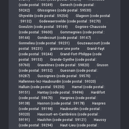
,
(code postal : 59249)
Genech (code postal :
,
,
59242)
Ghissignies (code postal : 59530)
,
Ghyvelde (code postal : 59254)
Glageon (code postal
,
,
: 59132)
Godewaersvelde (code postal : 59270)
,
Goeulzin (code postal : 59169)
Gognies-Chaussée
,
(code postal : 59600)
Gommegnies (code postal :
,
,
59144)
Gondecourt (code postal : 59147)
,
Gonnelieu (code postal : 59231)
Gouzeaucourt (code
,
,
postal : 59231)
graisser une porte
Grand-Fayt
,
(code postal : 59244)
Grand-Fort-Philippe (code
,
postal : 59153)
Grande-Synthe (code postal :
,
,
59760)
Gravelines (code postal : 59820)
Gruson
,
(code postal : 59152)
Guesnain (code postal :
,
,
59287)
Gussignies (code postal : 59570)
,
Hallennes-lez-Haubourdin (code postal : 59320)
,
Halluin (code postal : 59250)
Hamel (code postal :
,
,
59151)
Hantay (code postal : 59496)
Hardifort
,
(code postal : 59670)
Hargnies (code postal :
,
,
59138)
Hasnon (code postal : 59178)
Haspres
,
(code postal : 59198)
Haubourdin (code postal :
,
59320)
Haucourt-en-Cambrésis (code postal :
,
,
59191)
Haulchin (code postal : 59121)
Haussy
,
(code postal : 59294)
Haut-Lieu (code postal :