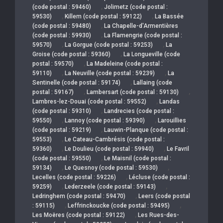
,
(code postal : 59460)
Jolimetz (code postal :
,
,
59530)
Killem (code postal : 59122)
La Bassée
,
(code postal : 59480)
La Chapelle-d'Armentières
,
(code postal : 59930)
La Flamengrie (code postal :
,
,
59570)
La Gorgue (code postal : 59253)
La
,
Groise (code postal : 59360)
La Longueville (code
,
postal : 59570)
La Madeleine (code postal :
,
,
59110)
La Neuville (code postal : 59239)
La
,
Sentinelle (code postal : 59174)
Lallaing (code
,
,
postal : 59167)
Lambersart (code postal : 59130)
,
Lambres-lez-Douai (code postal : 59552)
Landas
,
(code postal : 59310)
Landrecies (code postal :
,
,
59550)
Lannoy (code postal : 59390)
Larouillies
,
(code postal : 59219)
Lauwin-Planque (code postal :
,
59553)
Le Cateau-Cambrésis (code postal :
,
,
59360)
Le Doulieu (code postal : 59940)
Le Favril
,
(code postal : 59550)
Le Maisnil (code postal :
,
,
59134)
Le Quesnoy (code postal : 59530)
,
Lecelles (code postal : 59226)
Lécluse (code postal :
,
,
59259)
Lederzeele (code postal : 59143)
,
Ledringhem (code postal : 59470)
Leers (code postal
,
,
: 59115)
Leffrinckoucke (code postal : 59495)
,
Les Moëres (code postal : 59122)
Les Rues-des-