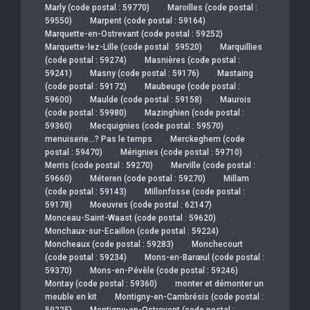
,
Marly (code postal : 59770)
Maroilles (code postal :
,
,
59550)
Marpent (code postal : 59164)
,
Marquette-en-Ostrevant (code postal : 59252)
,
Marquette-lez-Lille (code postal : 59520)
Marquillies
,
(code postal : 59274)
Masnières (code postal :
,
,
59241)
Masny (code postal : 59176)
Mastaing
,
(code postal : 59172)
Maubeuge (code postal :
,
,
59600)
Maulde (code postal : 59158)
Maurois
,
(code postal : 59980)
Mazinghien (code postal :
,
,
59360)
Mecquignies (code postal : 59570)
,
menuiserie…? Pas le temps
Merckeghem (code
,
,
postal : 59470)
Mérignies (code postal : 59710)
,
Merris (code postal : 59270)
Merville (code postal :
,
,
59660)
Méteren (code postal : 59270)
Millam
,
(code postal : 59143)
Millonfosse (code postal :
,
,
59178)
Moeuvres (code postal : 62147)
,
Monceau-Saint-Waast (code postal : 59620)
,
Monchaux-sur-Ecaillon (code postal : 59224)
,
Moncheaux (code postal : 59283)
Monchecourt
,
(code postal : 59234)
Mons-en-Barœul (code postal :
,
,
59370)
Mons-en-Pévèle (code postal : 59246)
,
Montay (code postal : 59360)
monter et démonter un
,
meuble en kit
Montigny-en-Cambrésis (code postal :
,
59225)
Montigny-en-Ostrevent (code postal :