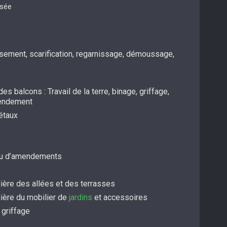
isée
ssement, scarification, regarnissage, démoussage,
es balcons : Travail de la terre, binage, griffage,
mendement
étaux
/ou d’amendements
ière des allées et des terrasses
lière du mobilier de
jardins
et accessoires
 griffage