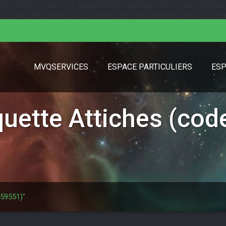
($html) { return str_replace('http://jardinage-lille.fr', 'https://jardinage
url); }); add_filter('theme_mod_custom_logo', function($url) { return str_replac
MVQSERVICES
ESPACE PARTICULIERS
ESP
iquette
Attiches (code
 59551)"