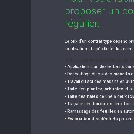
proposer un con
régulier.
Le prix d’un contrat type dépend pri
localisation et spécificité du jardi
Nous pouvons vous proposer les tra
• Application d’un désherbants dan
• Désherbage du sol des
massifs
af
• Travail du sol des massifs en au
• Taille des
plantes, arbustes
et ro
• Taille des
haies
de une à deux fois
• Traçage des
bordures
deux fois l
• Ramassage des
feuilles
en autom
•
Evacuation des déchets
provena