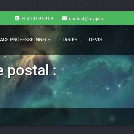
-lille.fr', $html); }); add_filter('theme_mod_logo', function($url) {
e('http://', 'https://', $url); });
+03 20 09 09 09
contact@mvqs.fr
ACE PROFESSIONNELS
TARIFS
DEVIS
 postal :