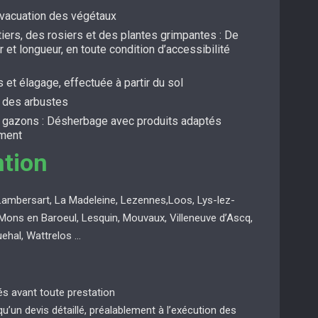
évacuation des végétaux
itiers, des rosiers et des plantes grimpantes : De
r et longueur, en toute condition d’accessibilité
s et élagage, effectuée à partir du sol
t des arbustes
s gazons : Désherbage avec produits adaptés
ement
ntion
Lambersart, La Madeleine, Lezennes,Loos, Lys-lez-
Mons en Baroeul, Lesquin, Mouvaux, Villeneuve d’Ascq,
uehal, Wattrelos …
ués avant toute prestation
 qu’un devis détaillé, préalablement à l’exécution des