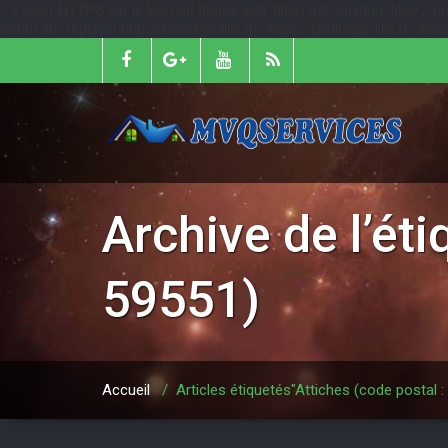
// Forcer HTTPS sur le logo du thème add_filter('get_custom_logo', function
return str_replace('http://jardinage-lille.fr', 'https://jardinage-lille.fr', $
Archive de l’ét
59551)
Accueil
/
Articles étiquetés"Attiches (code postal :