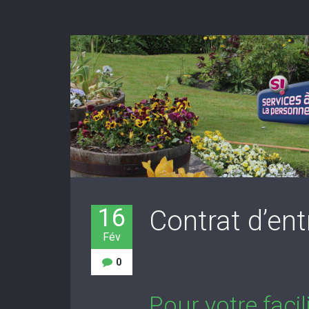
16
Contrat d’ent
Fév
0
Pour votre faci