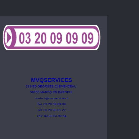
MVQSERVICES
133
BD
GEORGES
CLEMENCEAU
59700 MARCQ EN BAROEUL
contact@mvqservices.fr
Tél: 03 20 09 09 09
Tél: 03 20 98 01 22
Fax: 03 20 83 90 64